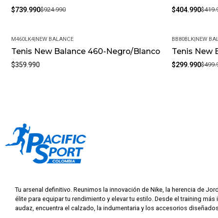
$739.990
$924.990
$404.990
$419.
M460LK4
|
NEW BALANCE
BB80BLK
|
NEW BA
Tenis New Balance 460-Negro/Blanco
Tenis New 
-40%
$359.990
$299.990
$499.
Tu arsenal definitivo. Reunimos la innovación de Nike, la herencia de Jor
élite para equipar tu rendimiento y elevar tu estilo. Desde el training más 
audaz, encuentra el calzado, la indumentaria y los accesorios diseñados 