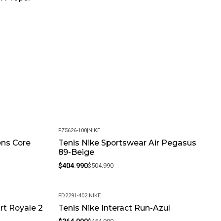
FZ5626-100
|
NIKE
ens Core
Tenis Nike Sportswear Air Pegasus
-20%
89-Beige
$404.990
$504.990
FD2291-402
|
NIKE
rt Royale 2
Tenis Nike Interact Run-Azul
-20%