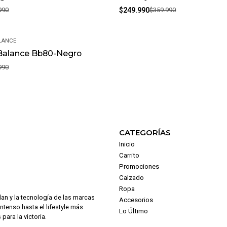
990
$249.990
$359.990
LANCE
Balance Bb80-Negro
990
CATEGORÍAS
Inicio
Carrito
Promociones
Calzado
Ropa
dan y la tecnología de las marcas
Accesorios
intenso hasta el lifestyle más
Lo Último
para la victoria.