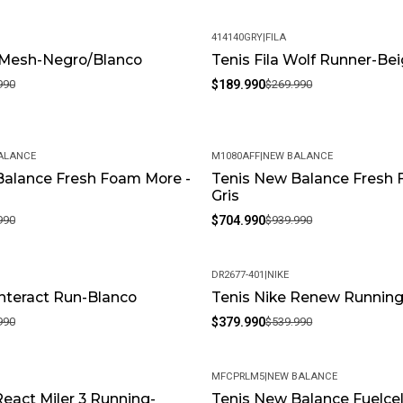
414140GRY
|
FILA
y Mesh-Negro/Blanco
Tenis Fila Wolf Runner-Be
-30%
990
$189.990
$269.990
ALANCE
M1080AFF
|
NEW BALANCE
Balance Fresh Foam More -
Tenis New Balance Fresh 
-25%
Gris
990
$704.990
$939.990
DR2677-401
|
NIKE
Interact Run-Blanco
Tenis Nike Renew Running
-30%
990
$379.990
$539.990
MFCPRLM5
|
NEW BALANCE
React Miler 3 Running-
Tenis New Balance Fuelcel
-25%