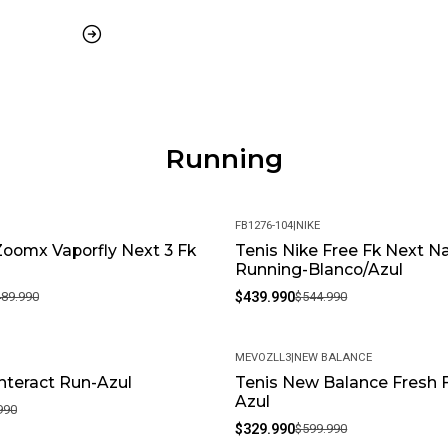
Running
FB1276-104
|
NIKE
Zoomx Vaporfly Next 3 Fk
Tenis Nike Free Fk Next N
-19%
Running-Blanco/Azul
489.990
$439.990
$544.990
MEVOZLL3
|
NEW BALANCE
Interact Run-Azul
Tenis New Balance Fresh 
-45%
Azul
990
$329.990
$599.990