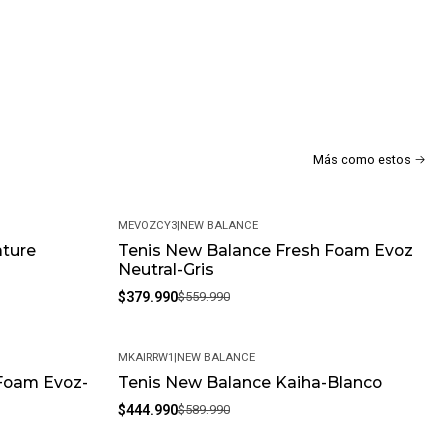
Más como estos
MEVOZCY3
|
NEW BALANCE
ature
Tenis New Balance Fresh Foam Evoz
-32%
Neutral-Gris
$379.990
$559.990
MKAIRRW1
|
NEW BALANCE
Foam Evoz-
Tenis New Balance Kaiha-Blanco
-25%
$444.990
$589.990