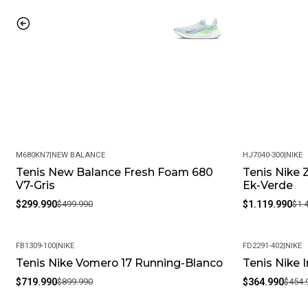
M680KN7
|
NEW BALANCE
HJ7040-300
|
NIKE
Tenis New Balance Fresh Foam 680
Tenis Nike 
-40%
-25%
V7-Gris
Ek-Verde
$299.990
$499.990
$1.119.990
$1.
FB1309-100
|
NIKE
FD2291-402
|
NIKE
Tenis Nike Vomero 17 Running-Blanco
Tenis Nike 
-20%
-20%
$719.990
$899.990
$364.990
$454.