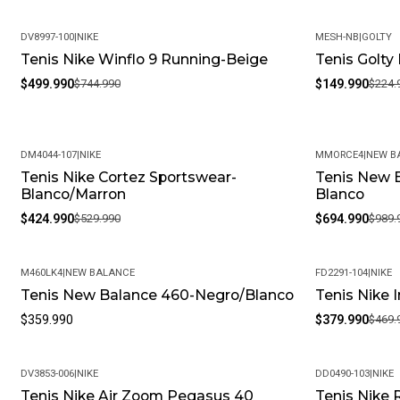
DV8997-100
|
NIKE
MESH-NB
|
GOLTY
Tenis Nike Winflo 9 Running-Beige
Tenis Golt
-33%
-33%
$499.990
$744.990
$149.990
$224.
DM4044-107
|
NIKE
MMORCE4
|
NEW B
Tenis Nike Cortez Sportswear-
Tenis New 
-20%
-30%
Blanco/Marron
Blanco
$424.990
$529.990
$694.990
$989.
M460LK4
|
NEW BALANCE
FD2291-104
|
NIKE
Tenis New Balance 460-Negro/Blanco
Tenis Nike 
-19%
$359.990
$379.990
$469.
DV3853-006
|
NIKE
DD0490-103
|
NIKE
Tenis Nike Air Zoom Pegasus 40
Tenis Nike 
-19%
-36%