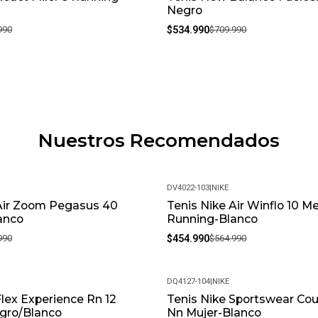
Negro
990
$534.990
$709.990
Nuestros Recomendados
DV4022-103
|
NIKE
 Air Zoom Pegasus 40
Tenis Nike Air Winflo 10 M
-19%
anco
Running-Blanco
990
$454.990
$564.990
DQ4127-104
|
NIKE
Flex Experience Rn 12
Tenis Nike Sportswear Cou
-31%
gro/Blanco
Nn Mujer-Blanco