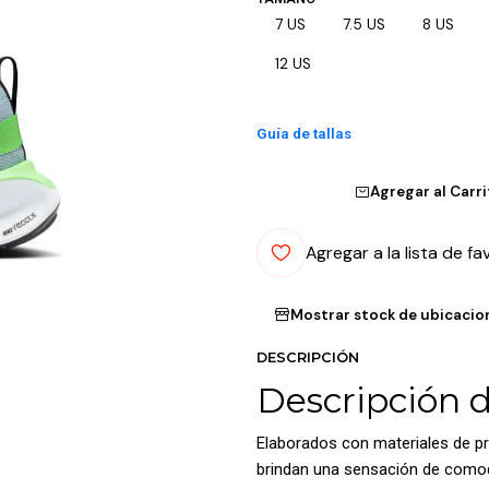
7 US
7.5 US
8 US
12 US
Guía de tallas
Agregar al Carr
Agregar a la lista de fa
Mostrar stock de ubicacio
DESCRIPCIÓN
Descripción 
Elaborados con materiales de pr
brindan una sensación de comodi