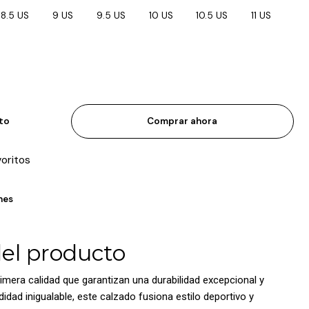
8.5 US
9 US
9.5 US
10 US
10.5 US
11 US
ito
Comprar ahora
voritos
nes
del producto
imera calidad que garantizan una durabilidad excepcional y
dad inigualable, este calzado fusiona estilo deportivo y