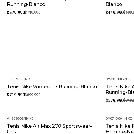
Running-Blanco
Blanco
$579.990
$719.990
$449.990
$699.
FB1309-100
|
NIKE
DV3853-006
|
NIKE
Tenis Nike Vomero 17 Running-Blanco
Tenis Nike
-20%
-19%
Running-Bl
$719.990
$899.990
$579.990
$719.
AH8050-024
|
NIKE
DV0740-004
|
NIKE
Tenis Nike Air Max 270 Sportswear-
Tenis Nike 
-20%
-4%
Gris
Hombre-Ne