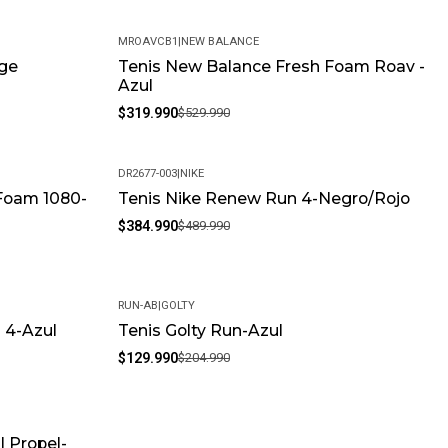
MROAVCB1
|
NEW BALANCE
ige
Tenis New Balance Fresh Foam Roav -
-40%
Azul
$319.990
$529.990
DR2677-003
|
NIKE
Foam 1080-
Tenis Nike Renew Run 4-Negro/Rojo
-21%
$384.990
$489.990
RUN-AB
|
GOLTY
 4-Azul
Tenis Golty Run-Azul
-37%
$129.990
$204.990
l Propel-