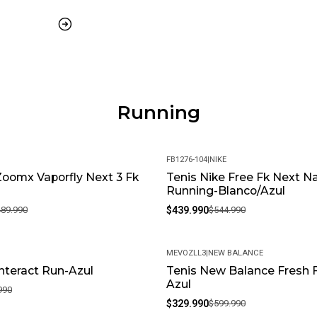
Running
FB1276-104
|
NIKE
Zoomx Vaporfly Next 3 Fk
Tenis Nike Free Fk Next N
-19%
Running-Blanco/Azul
489.990
$439.990
$544.990
MEVOZLL3
|
NEW BALANCE
Interact Run-Azul
Tenis New Balance Fresh 
-45%
Azul
990
$329.990
$599.990