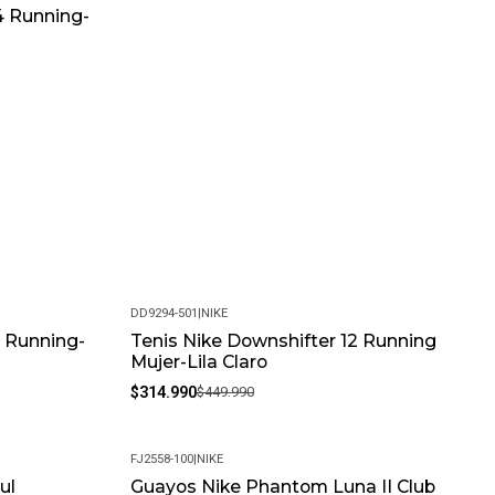
 4 Running-
DD9294-501
|
NIKE
e Running-
Tenis Nike Downshifter 12 Running
-30%
Mujer-Lila Claro
$314.990
$449.990
FJ2558-100
|
NIKE
ul
Guayos Nike Phantom Luna II Club
-19%