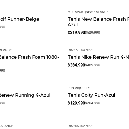
MROAVCB1
|
NEW BALANCE
Wolf Runner-Beige
Tenis New Balance Fresh 
-40%
Azul
990
$319.990
$529.990
ALANCE
DR2677-003
|
NIKE
Balance Fresh Foam 1080-
Tenis Nike Renew Run 4-N
-21%
$384.990
$489.990
990
RUN-AB
|
GOLTY
 Renew Running 4-Azul
Tenis Golty Run-Azul
-37%
990
$129.990
$204.990
BALANCE
DR2665-402
|
NIKE