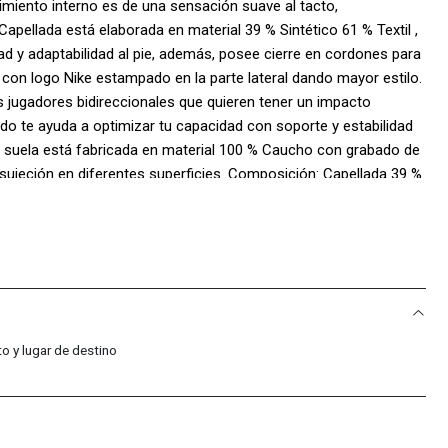
imiento interno es de una sensación suave al tacto,
pellada está elaborada en material 39 % Sintético 61 % Textil ,
ad y adaptabilidad al pie, además, posee cierre en cordones para
 con logo Nike estampado en la parte lateral dando mayor estilo.
 jugadores bidireccionales que quieren tener un impacto
ado te ayuda a optimizar tu capacidad con soporte y estabilidad
la suela está fabricada en material 100 % Caucho con grabado de
sujeción en diferentes superficies. Composición: Capellada 39 %
00 % PoliésterSuela: 100 % Caucho
o y lugar de destino