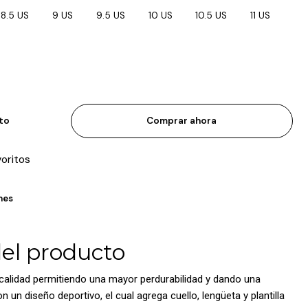
8.5 US
9 US
9.5 US
10 US
10.5 US
11 US
ito
Comprar ahora
voritos
nes
del producto
 calidad permitiendo una mayor perdurabilidad y dando una
 un diseño deportivo, el cual agrega cuello, lengüeta y plantilla