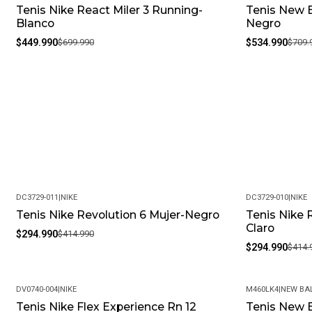
Tenis Nike React Miler 3 Running-
Tenis New B
-36%
-25%
Blanco
Negro
$449.990
$699.990
$534.990
$709.
DC3729-011
|
NIKE
DC3729-010
|
NIKE
Tenis Nike Revolution 6 Mujer-Negro
Tenis Nike 
-29%
-29%
Claro
$294.990
$414.990
$294.990
$414.
DV0740-004
|
NIKE
M460LK4
|
NEW BA
Tenis Nike Flex Experience Rn 12
Tenis New 
-4%