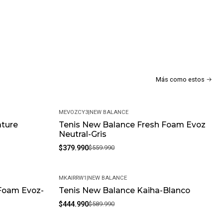
Más como estos
MEVOZCY3
|
NEW BALANCE
ature
Tenis New Balance Fresh Foam Evoz
-32%
Neutral-Gris
$379.990
$559.990
MKAIRRW1
|
NEW BALANCE
Foam Evoz-
Tenis New Balance Kaiha-Blanco
-25%
$444.990
$589.990