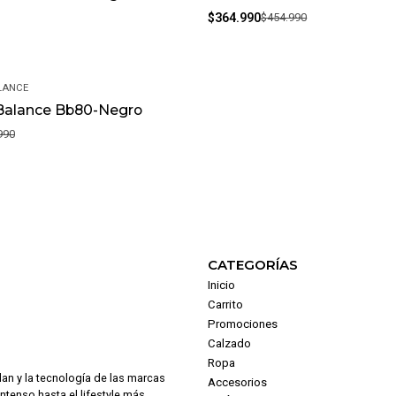
$364.990
$454.990
LANCE
Balance Bb80-Negro
990
CATEGORÍAS
Inicio
Carrito
Promociones
Calzado
Ropa
dan y la tecnología de las marcas
Accesorios
intenso hasta el lifestyle más