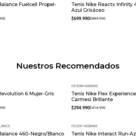
alance Fuelcell Propel-
Tenis Nike Reactx Infinity
-21%
Azul Grisáceo
990
$699.990
$884.990
Nuestros Recomendados
DD9284-600
|
NIKE
Revolution 6 Mujer-Gris
Tenis Nike Flex Experienc
-29%
Carmesí Brillante
990
$294.990
$414.990
LANCE
FD2291-402
|
NIKE
Balance 460-Negro/Blanco
Tenis Nike Interact Run-Az
-20%