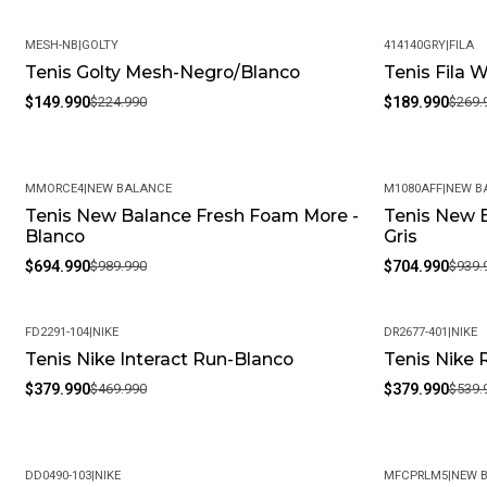
MESH-NB
|
GOLTY
414140GRY
|
FILA
Tenis Golty Mesh-Negro/Blanco
Tenis Fila 
-33%
-30%
$149.990
$224.990
$189.990
$269.
MMORCE4
|
NEW BALANCE
M1080AFF
|
NEW B
Tenis New Balance Fresh Foam More -
Tenis New 
-30%
-25%
Blanco
Gris
$694.990
$989.990
$704.990
$939.
FD2291-104
|
NIKE
DR2677-401
|
NIKE
Tenis Nike Interact Run-Blanco
Tenis Nike
-19%
-30%
$379.990
$469.990
$379.990
$539.
DD0490-103
|
NIKE
MFCPRLM5
|
NEW 