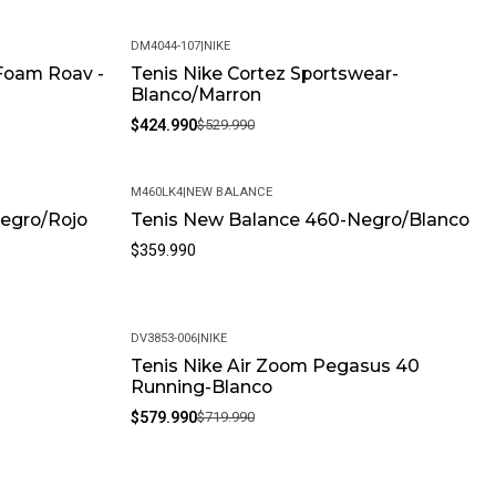
DM4044-107
|
NIKE
Foam Roav -
Tenis Nike Cortez Sportswear-
-20%
Blanco/Marron
$424.990
$529.990
M460LK4
|
NEW BALANCE
egro/Rojo
Tenis New Balance 460-Negro/Blanco
$359.990
DV3853-006
|
NIKE
Tenis Nike Air Zoom Pegasus 40
-19%
Running-Blanco
$579.990
$719.990