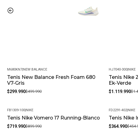
M680KN7
|
NEW BALANCE
HJ7040-300
|
NIKE
Tenis New Balance Fresh Foam 680
Tenis Nike 
-40%
-25%
V7-Gris
Ek-Verde
$299.990
$499.990
$1.119.990
$1.
FB1309-100
|
NIKE
FD2291-402
|
NIKE
Tenis Nike Vomero 17 Running-Blanco
Tenis Nike 
-20%
-20%
$719.990
$899.990
$364.990
$454.