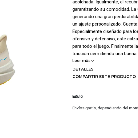
acolchada. Igualmente, el recubr
garantizando su comodidad. La Ca
generando una gran perdurabilid
un ajuste personalizado. Cuenta
Especialmente diseñado para los
ofensivo y defensivo, este calz
para todo el juego. Finalmente 
tracción permitiendo una buena 
Leer más
Sintético 61 % Textil , Forro: 1
DETALLES
COMPARTIR ESTE PRODUCTO
Envio
Envíos gratis, dependiendo del mont