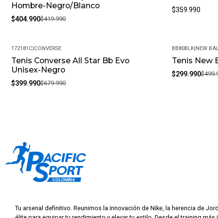
Hombre-Negro/Blanco
$359.990
$404.990
$419.990
172181C
|
CONVERSE
BB80BLK
|
NEW BA
Tenis Converse All Star Bb Evo
Tenis New 
-41%
-40%
Unisex-Negro
$299.990
$499.
$399.990
$679.990
Tu arsenal definitivo. Reunimos la innovación de Nike, la herencia de Jor
élite para equipar tu rendimiento y elevar tu estilo. Desde el training más 