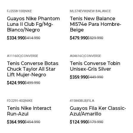
FJ2558-100
|
NIKE
ML574EVW
|
NEW BALANCE
Guayos Nike Phantom
Tenis New Balance
-19%
-9%
Luna II Club Fg/Mg-
Ml574e Para Hombre-
Blanco/Negro
Beige
$334.990
$414.990
$479.990
$529.990
A11160C
|
CONVERSE
A04616C
|
CONVERSE
Tenis Converse Botas
Tenis Converse Tobin
-15%
-20%
Chuck Taylor All Star
Unisex-Gris Silver
Lift Mujer-Negro
$359.990
$449.990
$424.990
$499.990
FD2291-402
|
NIKE
415840BLB
|
FILA
Tenis Nike Interact
Guayos Fila Ker Classic-
-20%
-31%
Run-Azul
Azul/Amarillo
$364.990
$454.990
$124.990
$179.990