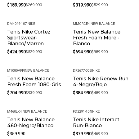
$189.990
$269.990
$319.990
$529.990
DM4044-107
|
NIKE
MMORCE4
|
NEW BALANCE
Tenis Nike Cortez
Tenis New Balance
-20%
-30%
Sportswear-
Fresh Foam More -
Blanco/Marron
Blanco
$424.990
$529.990
$694.990
$989.990
M1080AFF
|
NEW BALANCE
DR2677-003
|
NIKE
Tenis New Balance
Tenis Nike Renew Run
-25%
-21%
Fresh Foam 1080-Gris
4-Negro/Rojo
$704.990
$939.990
$384.990
$489.990
M460LK4
|
NEW BALANCE
FD2291-104
|
NIKE
Tenis New Balance
Tenis Nike Interact
-19%
460-Negro/Blanco
Run-Blanco
$359.990
$379.990
$469.990