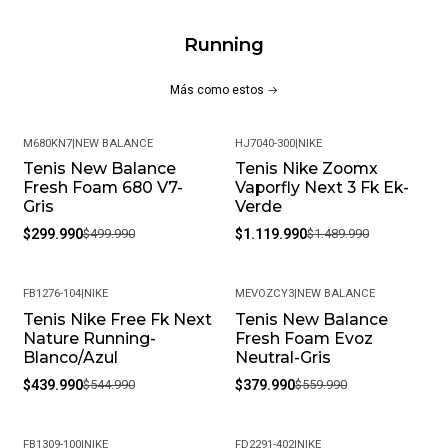
Running
Más como estos
M680KN7
|
NEW BALANCE
HJ7040-300
|
NIKE
Tenis New Balance
Tenis Nike Zoomx
-40%
-25%
Fresh Foam 680 V7-
Vaporfly Next 3 Fk Ek-
Gris
Verde
$299.990
$499.990
$1.119.990
$1.489.990
FB1276-104
|
NIKE
MEVOZCY3
|
NEW BALANCE
Tenis Nike Free Fk Next
Tenis New Balance
-19%
-32%
Nature Running-
Fresh Foam Evoz
Blanco/Azul
Neutral-Gris
$439.990
$544.990
$379.990
$559.990
FB1309-100
|
NIKE
FD2291-402
|
NIKE