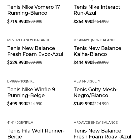
Tenis Nike Vomero 17
Tenis Nike Interact
-20%
-20%
Running-Blanco
Run-Azul
$719.990
$899.990
$364.990
$454.990
MEVOZLL3
|
NEW BALANCE
MKAIRRW1
|
NEW BALANCE
Tenis New Balance
Tenis New Balance
-45%
-25%
Fresh Foam Evoz-Azul
Kaiha-Blanco
$329.990
$599.990
$444.990
$589.990
DV8997-100
|
NIKE
MESH-NB
|
GOLTY
Tenis Nike Winflo 9
Tenis Golty Mesh-
-33%
-33%
Running-Beige
Negro/Blanco
$499.990
$744.990
$149.990
$224.990
414140GRY
|
FILA
MROAVCB1
|
NEW BALANCE
Tenis Fila Wolf Runner-
Tenis New Balance
-30%
-40%
Beige
Fresh Foam Roav -Azul