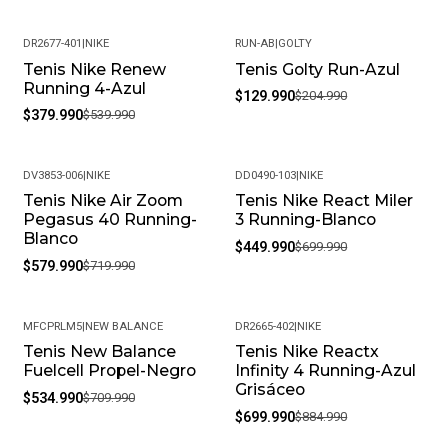
DR2677-401
|
NIKE
RUN-AB
|
GOLTY
Tenis Nike Renew
Tenis Golty Run-Azul
-30%
-37%
Running 4-Azul
$129.990
$204.990
$379.990
$539.990
DV3853-006
|
NIKE
DD0490-103
|
NIKE
Tenis Nike Air Zoom
Tenis Nike React Miler
-19%
-36%
Pegasus 40 Running-
3 Running-Blanco
Blanco
$449.990
$699.990
$579.990
$719.990
MFCPRLM5
|
NEW BALANCE
DR2665-402
|
NIKE
Tenis New Balance
Tenis Nike Reactx
-25%
-21%
Fuelcell Propel-Negro
Infinity 4 Running-Azul
Grisáceo
$534.990
$709.990
$699.990
$884.990