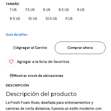
TAMAÑO
7 US
7.5 US
8 US
8.5 US
9 US
9.5 US
10 US
10.5 US
11 US
Guía de tallas
Agregar al Carrito
Comprar ahora
Agregar a la lista de favoritos
Mostrar stock de ubicaciones
DESCRIPCIÓN
Descripción del producto
La Fresh Foam Roav, diseñada para entrenamientos y
carreras de corta distancia, fusiona un estilo moderno con