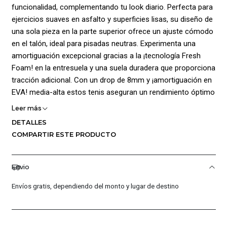
funcionalidad, complementando tu look diario. Perfecta para
ejercicios suaves en asfalto y superficies lisas, su diseño de
una sola pieza en la parte superior ofrece un ajuste cómodo
en el talón, ideal para pisadas neutras. Experimenta una
amortiguación excepcional gracias a la ¡tecnología Fresh
Foam! en la entresuela y una suela duradera que proporciona
tracción adicional. Con un drop de 8mm y ¡amortiguación en
EVA! media-alta estos tenis aseguran un rendimiento óptimo
en cada paso. Composición: Capellada: 94% Textil (Malla), 6%
Leer más
Sintético, Forro: 100% Textil (Malla), Suela: 100% Caucho,
DETALLES
País de origen: Vietnam.
COMPARTIR ESTE PRODUCTO
Envio
Envíos gratis, dependiendo del monto y lugar de destino