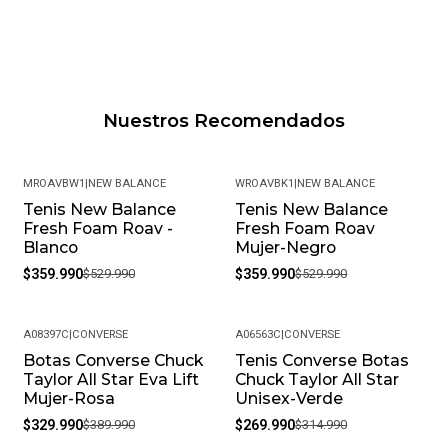
Nuestros Recomendados
MROAVBW1
|
NEW BALANCE
WROAVBK1
|
NEW BALANCE
Tenis New Balance
Tenis New Balance
-32%
-32%
Fresh Foam Roav -
Fresh Foam Roav
Blanco
Mujer-Negro
$359.990
$529.990
$359.990
$529.990
A08397C
|
CONVERSE
A06563C
|
CONVERSE
Botas Converse Chuck
Tenis Converse Botas
-15%
-14%
Taylor All Star Eva Lift
Chuck Taylor All Star
Mujer-Rosa
Unisex-Verde
$329.990
$389.990
$269.990
$314.990