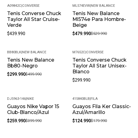
A09842C
|
CONVERSE
ML574EVW
|
NEW BALANCE
Tenis Converse Chuck
Tenis New Balance
-9%
Taylor All Star Cruise-
Ml574e Para Hombre-
Verde
Beige
$439.990
$479.990
$529.990
BB80BLK
|
NEW BALANCE
M7652C
|
CONVERSE
Tenis New Balance
Tenis Converse Chuck
-40%
Bb80-Negro
Taylor All Star Unisex-
Blanco
$299.990
$499.990
$299.990
DJ5963-146
|
NIKE
415840BLB
|
FILA
Guayos Nike Vapor 15
Guayos Fila Ker Classic-
-35%
-31%
Club-Blanco/Azul
Azul/Amarillo
$259.990
$399.990
$124.990
$179.990