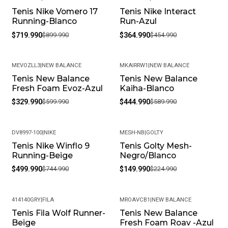
Tenis Nike Vomero 17
Tenis Nike Interact
-20%
-20%
Running-Blanco
Run-Azul
$719.990
$899.990
$364.990
$454.990
MEVOZLL3
|
NEW BALANCE
MKAIRRW1
|
NEW BALANCE
Tenis New Balance
Tenis New Balance
-45%
-25%
Fresh Foam Evoz-Azul
Kaiha-Blanco
$329.990
$599.990
$444.990
$589.990
DV8997-100
|
NIKE
MESH-NB
|
GOLTY
Tenis Nike Winflo 9
Tenis Golty Mesh-
-33%
-33%
Running-Beige
Negro/Blanco
$499.990
$744.990
$149.990
$224.990
414140GRY
|
FILA
MROAVCB1
|
NEW BALANCE
Tenis Fila Wolf Runner-
Tenis New Balance
-30%
-40%
Beige
Fresh Foam Roav -Azul