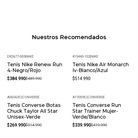
Nuestros Recomendados
DR2677-003
|
NIKE
415445-102
|
NIKE
Tenis Nike Renew Run
Tenis Nike Air Monarch
-21%
4-Negro/Rojo
Iv-Blanco/Azul
$384.990
$489.990
$514.990
A06563C
|
CONVERSE
A13359C
|
CONVERSE
Tenis Converse Botas
Tenis Converse Run
-14%
-19%
Chuck Taylor All Star
Star Trainer Mujer-
Unisex-Verde
Verde/Blanco
$269.990
$314.990
$339.990
$419.990