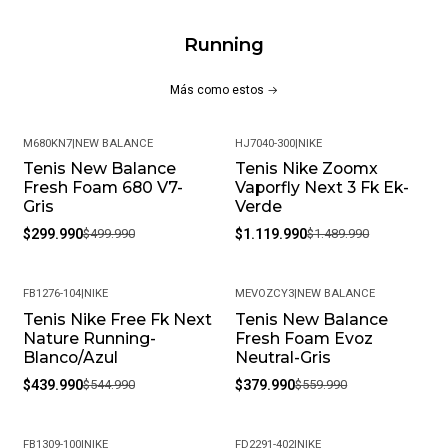
Running
Más como estos
M680KN7
|
NEW BALANCE
HJ7040-300
|
NIKE
Tenis New Balance
Tenis Nike Zoomx
-40%
-25%
Fresh Foam 680 V7-
Vaporfly Next 3 Fk Ek-
Gris
Verde
$299.990
$499.990
$1.119.990
$1.489.990
FB1276-104
|
NIKE
MEVOZCY3
|
NEW BALANCE
Tenis Nike Free Fk Next
Tenis New Balance
-19%
-32%
Nature Running-
Fresh Foam Evoz
Blanco/Azul
Neutral-Gris
$439.990
$544.990
$379.990
$559.990
FB1309-100
|
NIKE
FD2291-402
|
NIKE