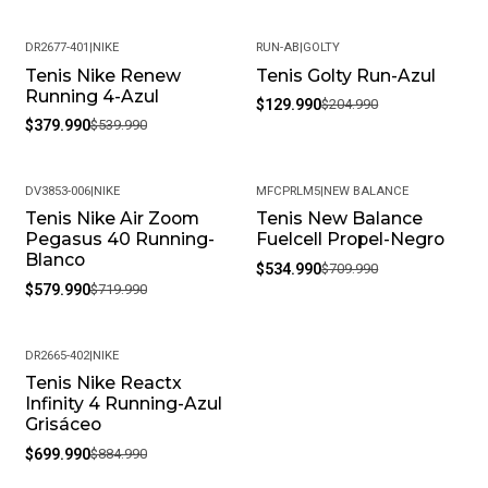
DR2677-401
|
NIKE
RUN-AB
|
GOLTY
Tenis Nike Renew
Tenis Golty Run-Azul
-30%
-37%
Running 4-Azul
$129.990
$204.990
$379.990
$539.990
DV3853-006
|
NIKE
MFCPRLM5
|
NEW BALANCE
Tenis Nike Air Zoom
Tenis New Balance
-19%
-25%
Pegasus 40 Running-
Fuelcell Propel-Negro
Blanco
$534.990
$709.990
$579.990
$719.990
DR2665-402
|
NIKE
Tenis Nike Reactx
-21%
Infinity 4 Running-Azul
Grisáceo
$699.990
$884.990