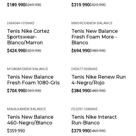
$189.990
$269.990
$319.990
$529.990
DM4044-107
|
NIKE
MMORCE4
|
NEW BALANCE
Tenis Nike Cortez
Tenis New Balance
-20%
-30%
Sportswear-
Fresh Foam More -
Blanco/Marron
Blanco
$424.990
$529.990
$694.990
$989.990
M1080AFF
|
NEW BALANCE
DR2677-003
|
NIKE
Tenis New Balance
Tenis Nike Renew Run
-25%
-21%
Fresh Foam 1080-Gris
4-Negro/Rojo
$704.990
$939.990
$384.990
$489.990
M460LK4
|
NEW BALANCE
FD2291-104
|
NIKE
Tenis New Balance
Tenis Nike Interact
-19%
460-Negro/Blanco
Run-Blanco
$359.990
$379.990
$469.990