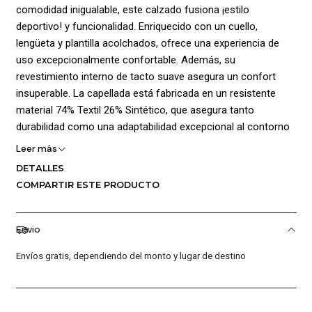
comodidad inigualable, este calzado fusiona ¡estilo
deportivo! y funcionalidad. Enriquecido con un cuello,
lengüeta y plantilla acolchados, ofrece una experiencia de
uso excepcionalmente confortable. Además, su
revestimiento interno de tacto suave asegura un confort
insuperable. La capellada está fabricada en un resistente
material 74% Textil 26% Sintético, que asegura tanto
durabilidad como una adaptabilidad excepcional al contorno
del pie. Incorpora ¡cierre en cordones!para ajuste
Leer más
personalizado y agrega el distintivo logo de la marca en un
DETALLES
lugar destacado para realzar su estilo y autenticidad. La
COMPARTIR ESTE PRODUCTO
suela, elaborada en un material 80% Caucho 20% Plastico,
incorpora un diseño grabado de tracción que asegura un
sólido agarre en diversas superficies, brindando una sujeción
Envio
confiable en cualquier entorno. Composición: Capellada: 74%
Envíos gratis, dependiendo del monto y lugar de destino
Textil 26% Sintético, Suela: 80% Caucho 20% Plastico, Forro:
100% Poliéster.