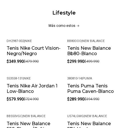
Lifestyle
Más como estos
DH2987-002
|
NIKE
BB80OOO
|
NEW BALANCE
Tenis Nike Court Vision-
Tenis New Balance
-27%
-40%
Negro/Negro
Bb80-Blanco
$349.990
$479.990
$299.990
$499.990
553558-131
|
NIKE
380810-14
|
PUMA
Tenis Nike Air Jordan 1
Tenis Puma Tenis
-20%
-27%
Low-Blanco
Puma Caven-Blanco
$579.990
$724.990
$289.990
$394.990
BB550VGC
|
NEW BALANCE
U574LGMG
|
NEW BALANCE
Tenis New Balance
Tenis New Balance
-24%
-25%