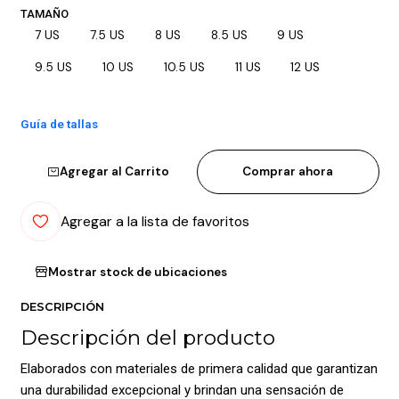
TAMAÑO
7 US
7.5 US
8 US
8.5 US
9 US
9.5 US
10 US
10.5 US
11 US
12 US
Guía de tallas
Agregar al Carrito
Comprar ahora
Agregar a la lista de favoritos
Mostrar stock de ubicaciones
DESCRIPCIÓN
Descripción del producto
Elaborados con materiales de primera calidad que garantizan
una durabilidad excepcional y brindan una sensación de