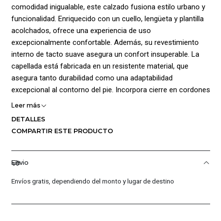
comodidad inigualable, este calzado fusiona estilo urbano y
funcionalidad. Enriquecido con un cuello, lengüeta y plantilla
acolchados, ofrece una experiencia de uso
excepcionalmente confortable. Además, su revestimiento
interno de tacto suave asegura un confort insuperable. La
capellada está fabricada en un resistente material, que
asegura tanto durabilidad como una adaptabilidad
excepcional al contorno del pie. Incorpora cierre en cordones
para ajuste personalizado y agrega el distintivo logo de la
Leer más
marca en un lugar destacado para realzar su estilo y
DETALLES
autenticidad. La suela incorpora un diseño grabado de
COMPARTIR ESTE PRODUCTO
tracción que asegura un sólido agarre en diversas
superficies, brindando una sujeción confiable en cualquier
entorno. Composición: Capellada: Cuero 94% Sintético 6%,
Envio
Suela: Caucho 100%, Forro: Poliéster 100%.
Envíos gratis, dependiendo del monto y lugar de destino