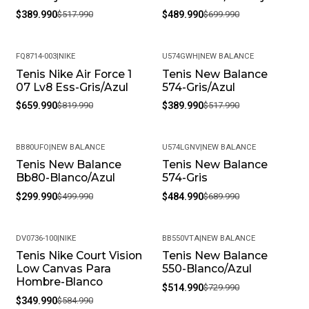
$389.990
$517.990
$489.990
$699.990
FQ8714-003
|
NIKE
U574GWH
|
NEW BALANCE
Tenis Nike Air Force 1
Tenis New Balance
-20%
-25%
07 Lv8 Ess-Gris/Azul
574-Gris/Azul
$659.990
$819.990
$389.990
$517.990
BB80UFO
|
NEW BALANCE
U574LGNV
|
NEW BALANCE
Tenis New Balance
Tenis New Balance
-40%
-30%
Bb80-Blanco/Azul
574-Gris
$299.990
$499.990
$484.990
$689.990
DV0736-100
|
NIKE
BB550VTA
|
NEW BALANCE
Tenis Nike Court Vision
Tenis New Balance
-40%
-29%
Low Canvas Para
550-Blanco/Azul
Hombre-Blanco
$514.990
$729.990
$349.990
$584.990