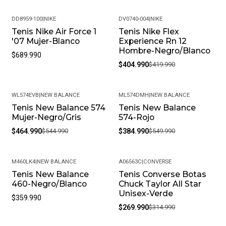
DD8959-100
|
NIKE
DV0740-004
|
NIKE
Tenis Nike Air Force 1
Tenis Nike Flex
-4%
'07 Mujer-Blanco
Experience Rn 12
Hombre-Negro/Blanco
$689.990
$404.990
$419.990
WL574EVB
|
NEW BALANCE
ML574DMH
|
NEW BALANCE
Tenis New Balance 574
Tenis New Balance
-15%
-30%
Mujer-Negro/Gris
574-Rojo
$464.990
$544.990
$384.990
$549.990
M460LK4
|
NEW BALANCE
A06563C
|
CONVERSE
Tenis New Balance
Tenis Converse Botas
-14%
460-Negro/Blanco
Chuck Taylor All Star
Unisex-Verde
$359.990
$269.990
$314.990