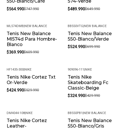
550-Blanco/Café
574-Verde
$564.990
$747.990
$489.990
$649.990
ML574DMB
|
NEW BALANCE
BB550VTG
|
NEW BALANCE
Tenis New Balance
Tenis New Balance
-39%
-25%
Ml574d Para Hombre-
550-Blanco/Verde
Blanco
$524.990
$699.990
$369.990
$609.990
HF1435-300
|
NIKE
909096-111
|
NIKE
Tenis Nike Cortez Txt
Tenis Nike
-20%
-24%
Or-Verde
Skateboarding Fc
Classic-Beige
$424.990
$529.990
$324.990
$429.990
DM4044-108
|
NIKE
BB550PB1
|
NEW BALANCE
Tenis Nike Cortez
Tenis New Balance
-20%
-32%
Leather-
550-Blanco/Gris