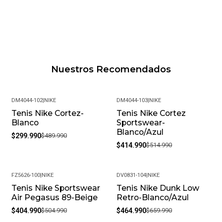
Nuestros Recomendados
DM4044-102
|
NIKE
DM4044-103
|
NIKE
Tenis Nike Cortez-
Tenis Nike Cortez
-39%
-19%
Blanco
Sportswear-
Blanco/Azul
$299.990
$489.990
$414.990
$514.990
FZ5626-100
|
NIKE
DV0831-104
|
NIKE
Tenis Nike Sportswear
Tenis Nike Dunk Low
-20%
-30%
Air Pegasus 89-Beige
Retro-Blanco/Azul
$404.990
$504.990
$464.990
$659.990