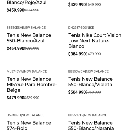
Blanco/Rojo/Azul
$439.990
$649.990
$459.990
$574.990
BB550ESA
|
NEW BALANCE
DH2987-300
|
NIKE
Tenis New Balance
Tenis Nike Court Vision
-33%
-20%
550-Blanco/Azul
Low Next Nature-
Blanco
$464.990
$689.990
$384.990
$479.990
ML574EVW
|
NEW BALANCE
BB550WCA
|
NEW BALANCE
Tenis New Balance
Tenis New Balance
-9%
-34%
Ml574e Para Hombre-
550-Blanco/Violeta
Beige
$504.990
$769.990
$479.990
$529.990
U574BGH
|
NEW BALANCE
BB550VTF
|
NEW BALANCE
Tenis New Balance
Tenis New Balance
-25%
-30%
574-Rojo
550-Blanco/Naranja