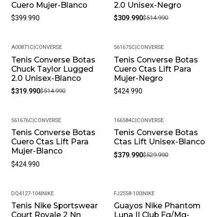
Cuero Mujer-Blanco
2.0 Unisex-Negro
$399.990
$309.990
$514.990
A00871C
|
CONVERSE
561675C
|
CONVERSE
Tenis Converse Botas
Tenis Converse Botas
-38%
Chuck Taylor Lugged
Cuero Ctas Lift Para
2.0 Unisex-Blanco
Mujer-Negro
$319.990
$514.990
$424.990
561676C
|
CONVERSE
166584C
|
CONVERSE
Tenis Converse Botas
Tenis Converse Botas
-28%
Cuero Ctas Lift Para
Ctas Lift Unisex-Blanco
Mujer-Blanco
$379.990
$529.990
$424.990
DQ4127-104
|
NIKE
FJ2558-100
|
NIKE
Tenis Nike Sportswear
Guayos Nike Phantom
-31%
-19%
Court Royale 2 Nn
Luna II Club Fg/Mg-