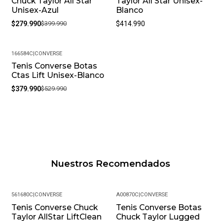
Chuck Taylor All Star
Taylor All Star Unisex-
Unisex-Azul
Blanco
$279.990
$399.990
$414.990
166584C
|
CONVERSE
Tenis Converse Botas
-28%
Ctas Lift Unisex-Blanco
$379.990
$529.990
Nuestros Recomendados
561680C
|
CONVERSE
A00870C
|
CONVERSE
Tenis Converse Chuck
Tenis Converse Botas
-40%
Taylor AllStar LiftClean
Chuck Taylor Lugged