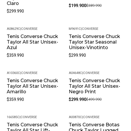
Claro
$199.900
$389.990
$299.990
A08629C
|
CONVERSE
M9691C
|
CONVERSE
Tenis Converse Chuck
Tenis Converse Chuck
Taylor All Star Unisex-
Taylor Star Seasonal
Azul
Unisex-Vinotinto
$359.990
$299.990
A10360C
|
CONVERSE
A04648C
|
CONVERSE
Tenis Converse Chuck
Tenis Converse Chuck
-40%
Taylor All Star Unisex-
Taylor All Star Unisex-
Amarillo
Negro Print
$359.990
$299.990
$499.990
166585C
|
CONVERSE
A00870C
|
CONVERSE
Tenis Converse Chuck
Tenis Converse Botas
-26%
-40%
Taylor All Star Lift-
Chuck Taylor Lugged