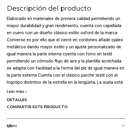
Descripción del producto
Elaborado en materiales de primera calidad permitiendo un
mayor durabilidad y gran rendimiento; cuenta con capellada
en cuero con un diseño clásico estilo oxford de la marca
Converse es por ello que el cierre en cordones añade ojales
metálicos dando mayor estilo y un ajuste personalizado de
igual manera la parte interna cuenta con forro en textil
permitiendo un cómodo flujo de aire y la plantilla acolchada
se adapta con facilidad a la forma del pie de igual manera en
la parte externa Cuenta con el clásico parche textil con el
logotipo distintivo de la estrella en la lengüeta; La suela está
elaborada en caucho con gráfico que brinda tracción;
Leer más
Composición: Capellada: 100% Cuero/ Forro: 100% Poliéster/
DETALLES
Plantilla: 100% Poliéster /Suela: 100% Caucho
COMPARTIR ESTE PRODUCTO
Envio