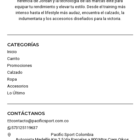
herencia de Jordan y la tecnología de las marcas élite para
equipar tu rendimiento y elevar tu estilo. Desde el training más
intenso hasta el lifestyle más audaz, encuentra el calzado, la
indumentaria y los accesorios diseñados para la victoria.
CATEGORÍAS
Inicio
Carrito
Promociones
Calzado
Ropa
Accesorios
Lo Último
CONTÁCTANOS
contacto@pacificsport.com.co
573125119637
Pacific Sport Colombia
Autopista Medellín Km 2,5 Vía Parcelas a 900 Mtrs Ciem Oikos