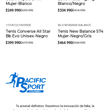
Mujer-Blanco
Blanco/Negro
$249.990
$359.990
$334.990
$414.990
172181C
|
CONVERSE
WL574EVB
|
NEW BALANCE
Tenis Converse All Star
Tenis New Balance 574
-41%
-15%
Bb Evo Unisex-Negro
Mujer-Negro/Gris
$399.990
$679.990
$464.990
$544.990
Tu arsenal definitivo. Reunimos la innovación de Nike, la