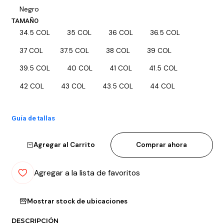
Negro
TAMAÑO
34.5 COL
35 COL
36 COL
36.5 COL
37 COL
37.5 COL
38 COL
39 COL
39.5 COL
40 COL
41 COL
41.5 COL
42 COL
43 COL
43.5 COL
44 COL
Guía de tallas
Agregar al Carrito
Comprar ahora
Agregar a la lista de favoritos
Mostrar stock de ubicaciones
DESCRIPCIÓN