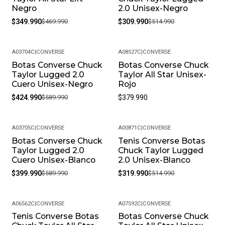
Negro
2.0 Unisex-Negro
$349.990
$469.990
$309.990
$514.990
A03704C
|
CONVERSE
A08527C
|
CONVERSE
Botas Converse Chuck
Botas Converse Chuck
-28%
Taylor Lugged 2.0
Taylor All Star Unisex-
Cuero Unisex-Negro
Rojo
$424.990
$589.990
$379.990
A03705C
|
CONVERSE
A00871C
|
CONVERSE
Botas Converse Chuck
Tenis Converse Botas
-32%
-38%
Taylor Lugged 2.0
Chuck Taylor Lugged
Cuero Unisex-Blanco
2.0 Unisex-Blanco
$399.990
$589.990
$319.990
$514.990
A06562C
|
CONVERSE
A07592C
|
CONVERSE
Tenis Converse Botas
Botas Converse Chuck
-30%