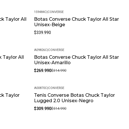
159484C
|
CONVERSE
k Taylor All
Botas Converse Chuck Taylor All Star
Unisex-Beige
$339.990
A09826C
|
CONVERSE
 Taylor All
Botas Converse Chuck Taylor All Star
-14%
Unisex-Amarillo
$269.990
$314.990
A00870C
|
CONVERSE
ck Taylor
Tenis Converse Botas Chuck Taylor
-40%
Lugged 2.0 Unisex-Negro
$309.990
$514.990