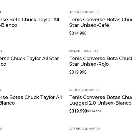
E
A06560C
|
CONVERSE
rse Bota Chuck Taylor All
Tenis Converse Botas Chuc
-Blanco
Star Unisex-Café
$314.990
SE
M9621C
|
CONVERSE
rse Chuck Taylor All Star
Tenis Converse Bota Chuck
nco
Star Unisex-Rojo
$319.990
SE
A00871C
|
CONVERSE
rse Botas Chuck Taylor All
Tenis Converse Botas Chu
-38%
Blanco
Lugged 2.0 Unisex-Blanco
$319.990
$514.990
SE
A03705C
|
CONVERSE