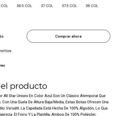
 COL
36.5 COL
37 COL
37.5 COL
38 COL
ito
Comprar ahora
voritos
nes
del producto
r All Star Unisex En Color Azul Son Un Clásico Atemporal Que
n. Con Una Suela De Altura Baja/Media, Estas Botas Ofrecen Una
ilo Versátil. La Capellada Está Hecha De 100% Algodón, Lo Que
igereza. El Forro Y La Plantilla, Ambos De 100% Poliéster,