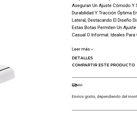
Aseguran Un Ajuste Cómodo Y S
Durabilidad Y Tracción Óptima E
Lateral, Destacando El Diseño D
Estas Botas Permiten Un Ajuste
Casual O Informal. Ideales Para
¡Ventajas De Comprar En Pacific
Leer más
DETALLES
Productos Originales: En P
COMPARTIR ESTE PRODUCTO
Garantizando La Autenticid
Distribuidores Autorizados
Permite Ofrecerte Las Últi
Envio
Garantía De 30 Días: Cada 
Envíos gratis, dependiendo del mont
Fabricación, Para Que Com
Atención Al Cliente Excepc
Cualquier Consulta O Incon
Primera Clase Para Que Tu
Preguntas Fr