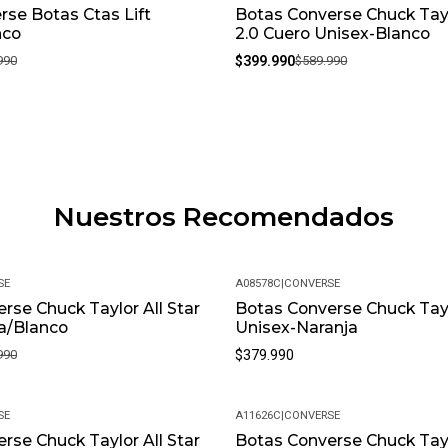
rse Botas Ctas Lift
Botas Converse Chuck Tay
-32%
nco
2.0 Cuero Unisex-Blanco
990
$399.990
$589.990
Nuestros Recomendados
SE
A08578C
|
CONVERSE
rse Chuck Taylor All Star
Botas Converse Chuck Tayl
a/Blanco
Unisex-Naranja
990
$379.990
SE
A11626C
|
CONVERSE
rse Chuck Taylor All Star
Botas Converse Chuck Tayl