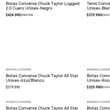
Botas Converse Chuck Taylor Lugged
Tenis Conve
-28%
-28%
2.0 Cuero Unisex-Negro
Unisex-Bla
$424.990
$589.990
$379.990
$529.
A09140C
|
CONVERSE
A08580C
|
CONVER
Botas Converse Chuck Taylor All Star
Botas Conve
-13%
Unisex-Azul/Blanco
Unisex-Ros
$379.990
$329.990
$379.
A10437C
|
CONVERSE
A08330C
|
CONVER
Botas Converse Chuck Taylor All Star
Botas Conve