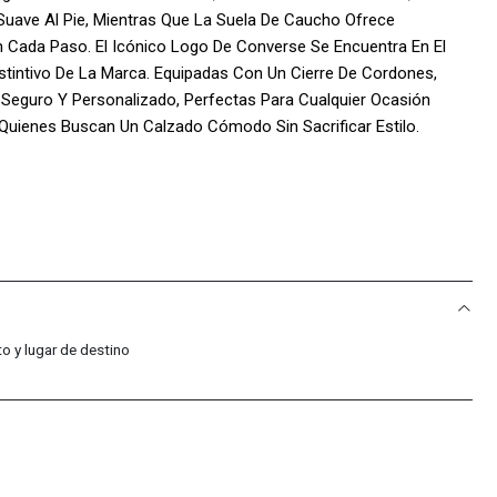
uave Al Pie, Mientras Que La Suela De Caucho Ofrece
n Cada Paso. El Icónico Logo De Converse Se Encuentra En El
istintivo De La Marca. Equipadas Con Un Cierre De Cordones,
 Seguro Y Personalizado, Perfectas Para Cualquier Ocasión
 Quienes Buscan Un Calzado Cómodo Sin Sacrificar Estilo.
 Sport Colombia!:
acific Sport Colombia, Solo Vendemos Productos Originales,
ad Y Calidad De Cada Par De Tenis.
: Somos Distribuidores Autorizados De La Marca, Lo Que Nos
mas Tendencias Y Modelos Exclusivos.
Compra Incluye Una Garantía De 30 Días Por Defectos De
o y lugar de destino
pres Con Total Confianza.
ional: Nuestro Equipo Está Siempre Disponible Para Ayudarte Con
veniente. Nos Esforzamos Por Ofrecer Un Servicio Al Cliente De
 Experiencia De Compra Sea Impecable.
ecuentes