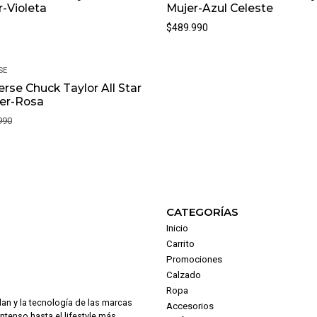
r-Violeta
Mujer-Azul Celeste
$489.990
SE
rse Chuck Taylor All Star
jer-Rosa
990
CATEGORÍAS
Inicio
Carrito
Promociones
Calzado
Ropa
dan y la tecnología de las marcas
Accesorios
intenso hasta el lifestyle más