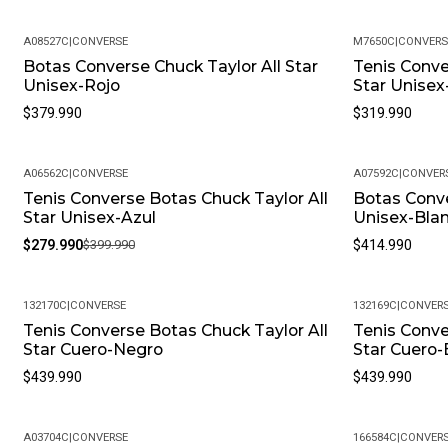
A08527C
|
CONVERSE
M7650C
|
CONVERS
Botas Converse Chuck Taylor All Star
Tenis Conve
Unisex-Rojo
Star Unisex
$379.990
$319.990
A06562C
|
CONVERSE
A07592C
|
CONVER
Tenis Converse Botas Chuck Taylor All
Botas Conve
-30%
Star Unisex-Azul
Unisex-Bla
$279.990
$399.990
$414.990
132170C
|
CONVERSE
132169C
|
CONVER
Tenis Converse Botas Chuck Taylor All
Tenis Conve
Star Cuero-Negro
Star Cuero-
$439.990
$439.990
A03704C
|
CONVERSE
166584C
|
CONVER