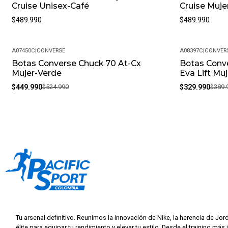
Cruise Unisex-Café
Cruise Muje
$489.990
$489.990
A07450C
|
CONVERSE
A08397C
|
CONVER
Botas Converse Chuck 70 At-Cx
Botas Conve
-14%
-15%
Mujer-Verde
Eva Lift Mu
$449.990
$524.990
$329.990
$389.
Tu arsenal definitivo. Reunimos la innovación de Nike, la herencia de Jor
élite para equipar tu rendimiento y elevar tu estilo. Desde el training más 