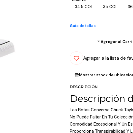
34.5 COL
35 COL
36
Guía de tallas
Agregar al Carr
Agregar a la lista de fa
Mostrar stock de ubicacio
DESCRIPCIÓN
Descripción 
Las Botas Converse Chuck Taylo
No Puede Faltar En Tu Colecció
Comodidad Excepcional Y Un Est
Proporciona Transpirabilidad Y L