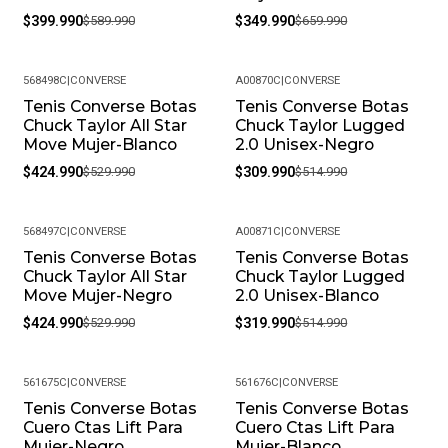
$399.990
$589.990
$349.990
$659.990
568498C
|
CONVERSE
A00870C
|
CONVERSE
Tenis Converse Botas
Tenis Converse Botas
-20%
-40%
Chuck Taylor All Star
Chuck Taylor Lugged
Move Mujer-Blanco
2.0 Unisex-Negro
$424.990
$529.990
$309.990
$514.990
568497C
|
CONVERSE
A00871C
|
CONVERSE
Tenis Converse Botas
Tenis Converse Botas
-20%
-38%
Chuck Taylor All Star
Chuck Taylor Lugged
Move Mujer-Negro
2.0 Unisex-Blanco
$424.990
$529.990
$319.990
$514.990
561675C
|
CONVERSE
561676C
|
CONVERSE
Tenis Converse Botas
Tenis Converse Botas
Cuero Ctas Lift Para
Cuero Ctas Lift Para
Mujer-Negro
Mujer-Blanco