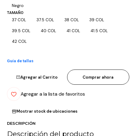
Negro
TAMAÑO
37 COL
37.5 COL
38 COL
39 COL
39.5 COL
40 COL
41 COL
41.5 COL
42 COL
Guía de tallas
Agregar al Carrito
Comprar ahora
Agregar a la lista de favoritos
Mostrar stock de ubicaciones
DESCRIPCIÓN
Descripción del producto