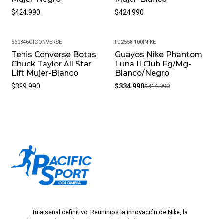
$424.990
$424.990
560846C
|
CONVERSE
FJ2558-100
|
NIKE
Tenis Converse Botas
Guayos Nike Phantom
-19%
Chuck Taylor All Star
Luna II Club Fg/Mg-
Lift Mujer-Blanco
Blanco/Negro
$399.990
$334.990
$414.990
Tu arsenal definitivo. Reunimos la innovación de Nike, la