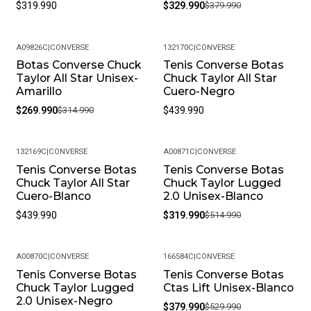
$319.990
$329.990
$379.990
A09826C
|
CONVERSE
132170C
|
CONVERSE
Botas Converse Chuck
Tenis Converse Botas
-14%
Taylor All Star Unisex-
Chuck Taylor All Star
Amarillo
Cuero-Negro
$269.990
$314.990
$439.990
132169C
|
CONVERSE
A00871C
|
CONVERSE
Tenis Converse Botas
Tenis Converse Botas
-38%
Chuck Taylor All Star
Chuck Taylor Lugged
Cuero-Blanco
2.0 Unisex-Blanco
$439.990
$319.990
$514.990
A00870C
|
CONVERSE
166584C
|
CONVERSE
Tenis Converse Botas
Tenis Converse Botas
-40%
-28%
Chuck Taylor Lugged
Ctas Lift Unisex-Blanco
2.0 Unisex-Negro
$379.990
$529.990