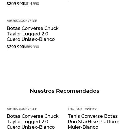
$309.990
$514.990
A03705C
|
CONVERSE
Botas Converse Chuck
-32%
Taylor Lugged 2.0
Cuero Unisex-Blanco
$399.990
$589.990
Nuestros Recomendados
A03705C
|
CONVERSE
166799C
|
CONVERSE
Botas Converse Chuck
Tenis Converse Botas
-32%
-47%
Taylor Lugged 2.0
Run StarHike Platform
Cuero Unisex-Blanco
Mujer-Blanco