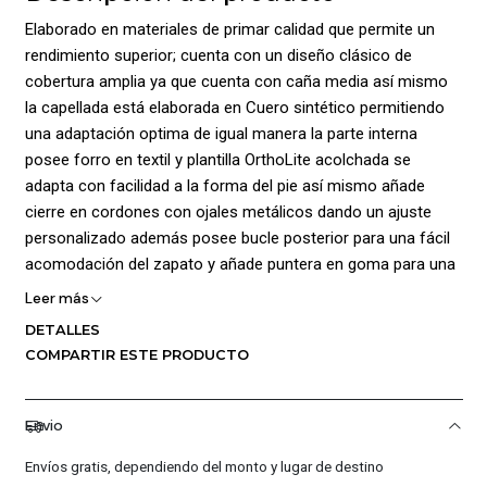
Elaborado en materiales de primar calidad que permite un
rendimiento superior; cuenta con un diseño clásico de
cobertura amplia ya que cuenta con caña media así mismo
la capellada está elaborada en Cuero sintético permitiendo
una adaptación optima de igual manera la parte interna
posee forro en textil y plantilla OrthoLite acolchada se
adapta con facilidad a la forma del pie así mismo añade
cierre en cordones con ojales metálicos dando un ajuste
personalizado además posee bucle posterior para una fácil
acomodación del zapato y añade puntera en goma para una
mayor protección además la entre suela cuenta con
Leer más
amortiguación y La Suela exterior elaborada en goma rugosa
DETALLES
con banda de rodadura inspirada en chevron brinda mayor
COMPARTIR ESTE PRODUCTO
tracción y estilo
Envio
Envíos gratis, dependiendo del monto y lugar de destino