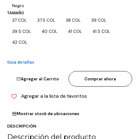
Negro
TAMAÑO
37 COL
37.5 COL
38 COL
39 COL
39.5 COL
40 COL
41 COL
41.5 COL
42 COL
Guía de tallas
Agregar al Carrito
Comprar ahora
Agregar a la lista de favoritos
Mostrar stock de ubicaciones
DESCRIPCIÓN
Descripción del producto