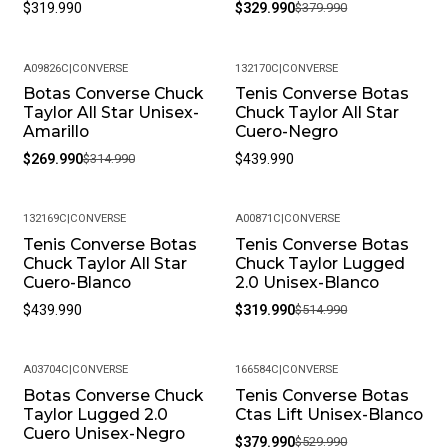
$319.990
$329.990
$379.990
A09826C
|
CONVERSE
132170C
|
CONVERSE
Botas Converse Chuck
Tenis Converse Botas
-14%
Taylor All Star Unisex-
Chuck Taylor All Star
Amarillo
Cuero-Negro
$269.990
$314.990
$439.990
132169C
|
CONVERSE
A00871C
|
CONVERSE
Tenis Converse Botas
Tenis Converse Botas
-38%
Chuck Taylor All Star
Chuck Taylor Lugged
Cuero-Blanco
2.0 Unisex-Blanco
$439.990
$319.990
$514.990
A03704C
|
CONVERSE
166584C
|
CONVERSE
Botas Converse Chuck
Tenis Converse Botas
-28%
-28%
Taylor Lugged 2.0
Ctas Lift Unisex-Blanco
Cuero Unisex-Negro
$379.990
$529.990