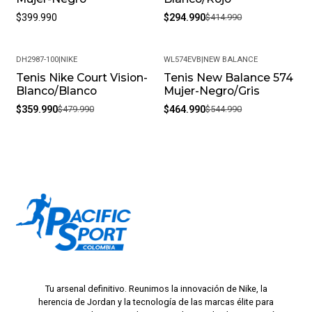
$399.990
$294.990
$414.990
DH2987-100
|
NIKE
WL574EVB
|
NEW BALANCE
Tenis Nike Court Vision-
Tenis New Balance 574
-25%
-15%
Blanco/Blanco
Mujer-Negro/Gris
$359.990
$479.990
$464.990
$544.990
Tu arsenal definitivo. Reunimos la innovación de Nike, la
herencia de Jordan y la tecnología de las marcas élite para