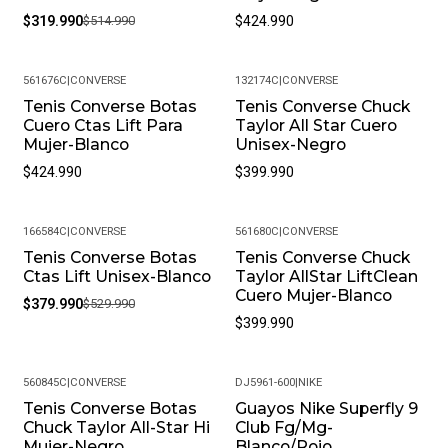
$319.990
$514.990
$424.990
561676C
|
CONVERSE
132174C
|
CONVERSE
Tenis Converse Botas
Tenis Converse Chuck
Cuero Ctas Lift Para
Taylor All Star Cuero
Mujer-Blanco
Unisex-Negro
$424.990
$399.990
166584C
|
CONVERSE
561680C
|
CONVERSE
Tenis Converse Botas
Tenis Converse Chuck
-28%
Ctas Lift Unisex-Blanco
Taylor AllStar LiftClean
Cuero Mujer-Blanco
$379.990
$529.990
$399.990
560845C
|
CONVERSE
DJ5961-600
|
NIKE
Tenis Converse Botas
Guayos Nike Superfly 9
-29%
Chuck Taylor All-Star Hi
Club Fg/Mg-
Mujer-Negro
Blanco/Rojo