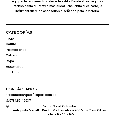
equipar tu rendimiento y elevar tu estilo. Desde el training más
intenso hasta el lifestyle más audaz, encuentra el calzado, la
indumentaria y los accesorios diseñados para la victoria.
CATEGORÍAS
Inicio
Carrito
Promociones
Calzado
Ropa
Accesorios
Lo Último
CONTÁCTANOS
contacto@pacificsport.com.co
573125119637
Pacific Sport Colombia
Autopista Medellín Km 2,5 Vía Parcelas a 900 Mtrs Ciem Oikos
Bodega K - 165-166