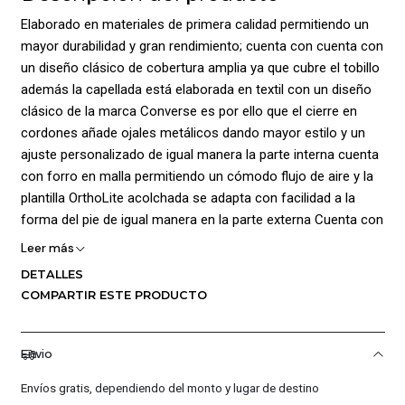
Elaborado en materiales de primera calidad permitiendo un
mayor durabilidad y gran rendimiento; cuenta con cuenta con
un diseño clásico de cobertura amplia ya que cubre el tobillo
además la capellada está elaborada en textil con un diseño
clásico de la marca Converse es por ello que el cierre en
cordones añade ojales metálicos dando mayor estilo y un
ajuste personalizado de igual manera la parte interna cuenta
con forro en malla permitiendo un cómodo flujo de aire y la
plantilla OrthoLite acolchada se adapta con facilidad a la
forma del pie de igual manera en la parte externa Cuenta con
el clásico parche con el logotipo distintivo de la estrella en el
Leer más
lateral; La Suela exterior elaborada en goma rugosa con
DETALLES
banda de rodadura inspirada en chevron brinda mayor
COMPARTIR ESTE PRODUCTO
tracción
y estilo; Composición: Capellada: 100% Textil/ Forro: 100%
Envio
Textil / Plantilla: 100% Textil /Suela: 100% Caucho
Envíos gratis, dependiendo del monto y lugar de destino