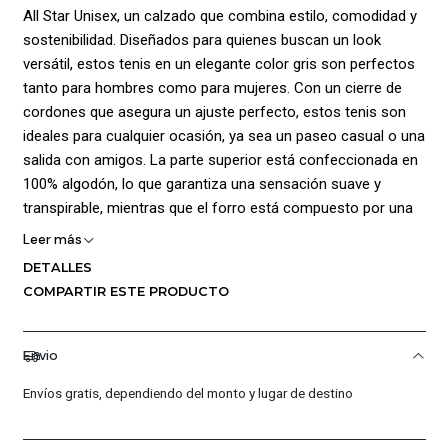
All Star Unisex, un calzado que combina estilo, comodidad y
sostenibilidad. Diseñados para quienes buscan un look
versátil, estos tenis en un elegante color gris son perfectos
tanto para hombres como para mujeres. Con un cierre de
cordones que asegura un ajuste perfecto, estos tenis son
ideales para cualquier ocasión, ya sea un paseo casual o una
salida con amigos. La parte superior está confeccionada en
100% algodón, lo que garantiza una sensación suave y
transpirable, mientras que el forro está compuesto por una
mezcla innovadora de materiales reciclados, incluyendo
Leer más
poliéster y poliuretano, que no solo cuida del medio
DETALLES
ambiente, sino que también proporciona durabilidad y
COMPARTIR ESTE PRODUCTO
confort.
Las medidas de estos tenis son perfectas para adaptarse a
Envio
diferentes estilos y preferencias, y su suela de caucho
ofrece un excelente agarre y tracción en diversas
Envíos gratis, dependiendo del monto y lugar de destino
superficies. Con una plantilla de 100% poliéster, cada paso se
siente cómodo y ligero. Los Tenis Converse Botas Chuck