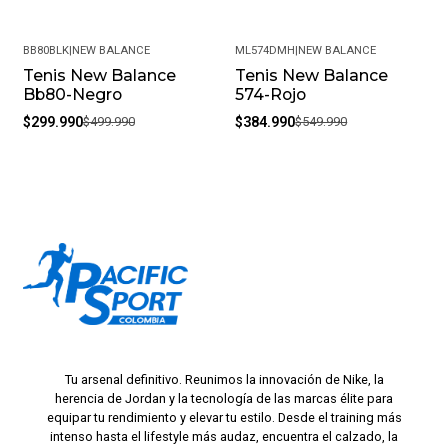
BB80BLK
|
NEW BALANCE
ML574DMH
|
NEW BALANCE
Tenis New Balance
Tenis New Balance
-40%
-30%
Bb80-Negro
574-Rojo
$299.990
$499.990
$384.990
$549.990
Tu arsenal definitivo. Reunimos la innovación de Nike, la
herencia de Jordan y la tecnología de las marcas élite para
equipar tu rendimiento y elevar tu estilo. Desde el training más
intenso hasta el lifestyle más audaz, encuentra el calzado, la