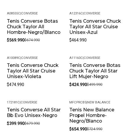
A08555C
|
CONVERSE
A12316C
|
CONVERSE
Tenis Converse Botas
Tenis Converse Chuck
-16%
Chuck Taylor All
Taylor All Star Cruise
Hombre-Negro/Blanco
Unisex-Azul
$569.990
$674.990
$464.990
A10089C
|
CONVERSE
A11160C
|
CONVERSE
Tenis Converse Chuck
Tenis Converse Botas
-15%
Taylor All Star Cruise
Chuck Taylor All Star
Unisex-Violeta
Lift Mujer-Negro
$474.990
$424.990
$499.990
172181C
|
CONVERSE
MFCPRCB5
|
NEW BALANCE
Tenis Converse All Star
Tenis New Balance
-41%
-10%
Bb Evo Unisex-Negro
Propel Hombre-
Negro/Blanco
$399.990
$679.990
$654.990
$724.990