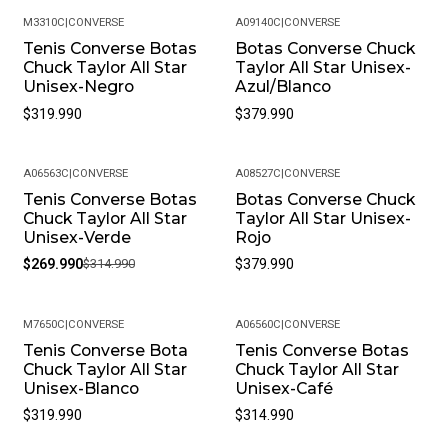
siempre disponible para ayudarte con cualquier consulta
M3310C
|
CONVERSE
A09140C
|
CONVERSE
o inconveniente. Nos esforzamos por ofrecer un
Tenis Converse Botas
Botas Converse Chuck
servicio al cliente de primera clase para que tu
Chuck Taylor All Star
Taylor All Star Unisex-
experiencia de compra sea impecable.
Unisex-Negro
Azul/Blanco
$319.990
$379.990
Preguntas Frecuentes
¿Sus productos son originales? Sí, en Pacific Sport
A06563C
|
CONVERSE
A08527C
|
CONVERSE
Colombia, solo vendemos productos originales y somos
Tenis Converse Botas
Botas Converse Chuck
-14%
distribuidores autorizados de la marca. Puedes estar
Chuck Taylor All Star
Taylor All Star Unisex-
seguro de que recibirás un producto auténtico.
Unisex-Verde
Rojo
¿Cuál es la política de garantías? Todos nuestros
$269.990
$314.990
$379.990
productos, cuentan con una garantía de 30 días por
defectos de fabricación. Si encuentras algún problema
M7650C
|
CONVERSE
A06560C
|
CONVERSE
con tu producto, contáctanos para resolverlo.
Tenis Converse Bota
Tenis Converse Botas
¿Puedo cambiar la talla si no me queda bien? Sí, en
Chuck Taylor All Star
Chuck Taylor All Star
Pacific Sport Colombia entendemos que la talla puede
Unisex-Blanco
Unisex-Café
variar. Ofrecemos cambios de talla, siempre y cuando el
$319.990
$314.990
producto se encuentre en perfectas condiciones y con