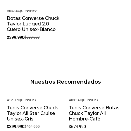
A03705C
|
CONVERSE
Botas Converse Chuck
-32%
Taylor Lugged 2.0
Cuero Unisex-Blanco
$399.990
$589.990
Nuestros Recomendados
A12317C
|
CONVERSE
A08556C
|
CONVERSE
Tenis Converse Chuck
Tenis Converse Botas
-14%
Taylor All Star Cruise
Chuck Taylor All
Unisex-Gris
Hombre-Café
$399.990
$464.990
$674.990