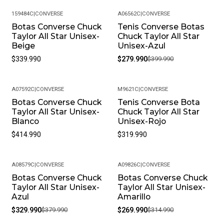
su empaque original.
159484C
|
CONVERSE
A06562C
|
CONVERSE
Política de Devoluciones: Si por alguna razón no estás
Botas Converse Chuck
Tenis Converse Botas
-30%
satisfecho con tu compra, ofrecemos una política de
Taylor All Star Unisex-
Chuck Taylor All Star
devoluciones flexible. Queremos que estés
Beige
Unisex-Azul
completamente feliz y puedas volver a elegirnos.
$339.990
$279.990
$399.990
¿Cómo debo cuidar mis productos? Para mantener tu
producto en las mejores condiciones, recomendamos
A07592C
|
CONVERSE
M9621C
|
CONVERSE
limpiarlos con un paño húmedo y evitar el uso de
Botas Converse Chuck
Tenis Converse Bota
productos químicos fuertes. Almacénalos en un lugar
Taylor All Star Unisex-
Chuck Taylor All Star
fresco y seco cuando no los estés usando.
Blanco
Unisex-Rojo
• Peso del Producto: Ligero, ideal para uso diario.
$414.990
$319.990
A08579C
|
CONVERSE
A09826C
|
CONVERSE
Botas Converse Chuck
Botas Converse Chuck
-13%
-14%
Taylor All Star Unisex-
Taylor All Star Unisex-
Azul
Amarillo
$329.990
$379.990
$269.990
$314.990