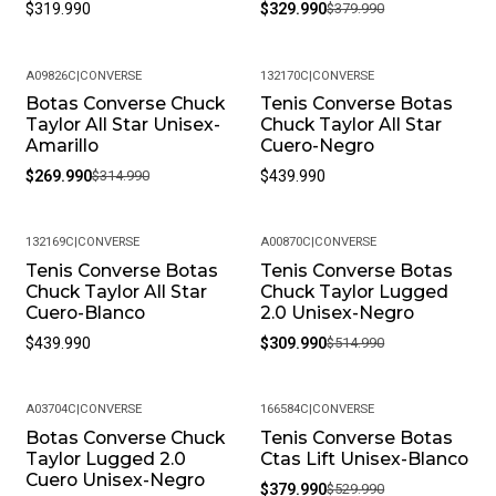
$319.990
$329.990
$379.990
A09826C
|
CONVERSE
132170C
|
CONVERSE
Botas Converse Chuck
Tenis Converse Botas
-14%
Taylor All Star Unisex-
Chuck Taylor All Star
Amarillo
Cuero-Negro
$269.990
$314.990
$439.990
132169C
|
CONVERSE
A00870C
|
CONVERSE
Tenis Converse Botas
Tenis Converse Botas
-40%
Chuck Taylor All Star
Chuck Taylor Lugged
Cuero-Blanco
2.0 Unisex-Negro
$439.990
$309.990
$514.990
A03704C
|
CONVERSE
166584C
|
CONVERSE
Botas Converse Chuck
Tenis Converse Botas
-28%
-28%
Taylor Lugged 2.0
Ctas Lift Unisex-Blanco
Cuero Unisex-Negro
$379.990
$529.990