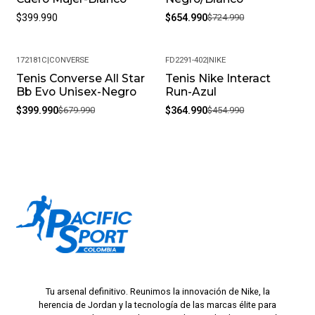
$399.990
$654.990
$724.990
172181C
|
CONVERSE
FD2291-402
|
NIKE
Tenis Converse All Star
Tenis Nike Interact
-41%
-20%
Bb Evo Unisex-Negro
Run-Azul
$399.990
$679.990
$364.990
$454.990
Tu arsenal definitivo. Reunimos la innovación de Nike, la
herencia de Jordan y la tecnología de las marcas élite para