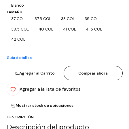
Blanco
TAMAÑO
37 COL
37.5 COL
38 COL
39 COL
39.5 COL
40 COL
41 COL
41.5 COL
42 COL
Guía de tallas
Agregar al Carrito
Comprar ahora
Agregar a la lista de favoritos
Mostrar stock de ubicaciones
DESCRIPCIÓN
Descripción del producto