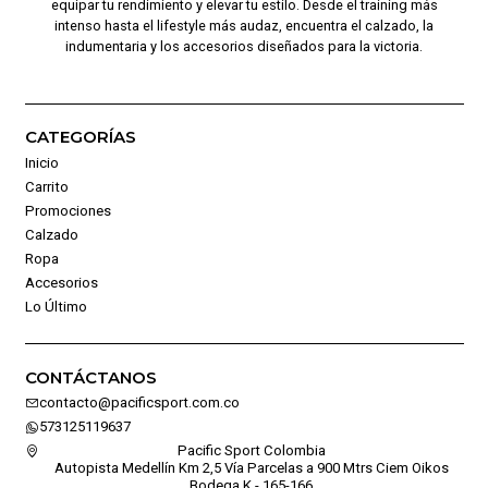
equipar tu rendimiento y elevar tu estilo. Desde el training más
intenso hasta el lifestyle más audaz, encuentra el calzado, la
indumentaria y los accesorios diseñados para la victoria.
CATEGORÍAS
Inicio
Carrito
Promociones
Calzado
Ropa
Accesorios
Lo Último
CONTÁCTANOS
contacto@pacificsport.com.co
573125119637
Pacific Sport Colombia
Autopista Medellín Km 2,5 Vía Parcelas a 900 Mtrs Ciem Oikos
Bodega K - 165-166