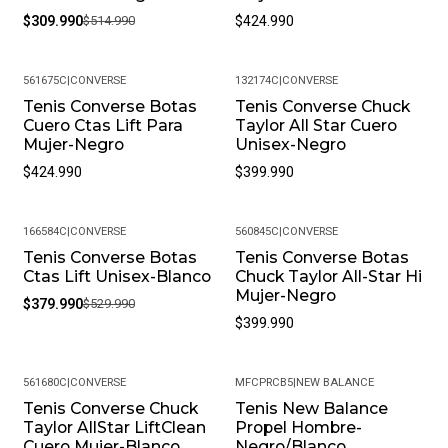
$309.990
$514.990
$424.990
561675C
|
CONVERSE
132174C
|
CONVERSE
Tenis Converse Botas
Tenis Converse Chuck
Cuero Ctas Lift Para
Taylor All Star Cuero
Mujer-Negro
Unisex-Negro
$424.990
$399.990
166584C
|
CONVERSE
560845C
|
CONVERSE
Tenis Converse Botas
Tenis Converse Botas
-28%
Ctas Lift Unisex-Blanco
Chuck Taylor All-Star Hi
Mujer-Negro
$379.990
$529.990
$399.990
561680C
|
CONVERSE
MFCPRCB5
|
NEW BALANCE
Tenis Converse Chuck
Tenis New Balance
-10%
Taylor AllStar LiftClean
Propel Hombre-
Cuero Mujer-Blanco
Negro/Blanco