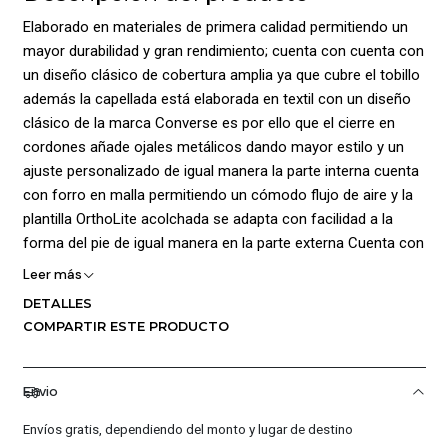
Elaborado en materiales de primera calidad permitiendo un
mayor durabilidad y gran rendimiento; cuenta con cuenta con
un diseño clásico de cobertura amplia ya que cubre el tobillo
además la capellada está elaborada en textil con un diseño
clásico de la marca Converse es por ello que el cierre en
cordones añade ojales metálicos dando mayor estilo y un
ajuste personalizado de igual manera la parte interna cuenta
con forro en malla permitiendo un cómodo flujo de aire y la
plantilla OrthoLite acolchada se adapta con facilidad a la
forma del pie de igual manera en la parte externa Cuenta con
el clásico parche con el logotipo distintivo de la estrella en el
Leer más
lateral; La Suela exterior elaborada en goma rugosa con
DETALLES
banda de rodadura inspirada en chevron brinda mayor
COMPARTIR ESTE PRODUCTO
tracción
y estilo; Composición: Capellada: 100% Textil/ Forro: 100%
Envio
Textil / Plantilla: 100% Textil /Suela: 100% Caucho
Envíos gratis, dependiendo del monto y lugar de destino