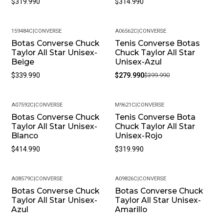
$319.990
$314.990
Productos Químicos Fuertes. Almacénalos En Un Lugar
Fresco Y Seco Cuando No Los Estés Usando.
• Peso Del Producto: Ligero, Ideal Para Uso Diario.
159484C
|
CONVERSE
A06562C
|
CONVERSE
Botas Converse Chuck
Tenis Converse Botas
-30%
Taylor All Star Unisex-
Chuck Taylor All Star
Beige
Unisex-Azul
$339.990
$279.990
$399.990
A07592C
|
CONVERSE
M9621C
|
CONVERSE
Botas Converse Chuck
Tenis Converse Bota
Taylor All Star Unisex-
Chuck Taylor All Star
Blanco
Unisex-Rojo
$414.990
$319.990
A08579C
|
CONVERSE
A09826C
|
CONVERSE
Botas Converse Chuck
Botas Converse Chuck
-13%
-14%
Taylor All Star Unisex-
Taylor All Star Unisex-
Azul
Amarillo