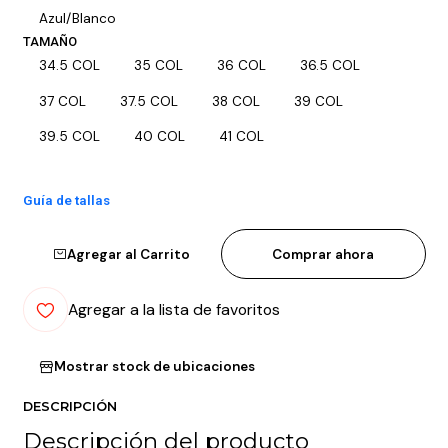
Azul/Blanco
TAMAÑO
34.5 COL
35 COL
36 COL
36.5 COL
37 COL
37.5 COL
38 COL
39 COL
39.5 COL
40 COL
41 COL
Guía de tallas
Agregar al Carrito
Comprar ahora
Agregar a la lista de favoritos
Mostrar stock de ubicaciones
DESCRIPCIÓN
Descripción del producto