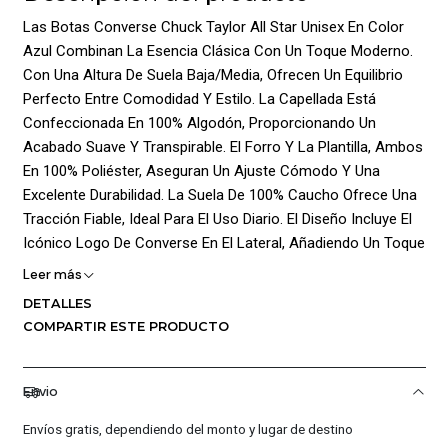
Las Botas Converse Chuck Taylor All Star Unisex En Color
Azul Combinan La Esencia Clásica Con Un Toque Moderno.
Con Una Altura De Suela Baja/Media, Ofrecen Un Equilibrio
Perfecto Entre Comodidad Y Estilo. La Capellada Está
Confeccionada En 100% Algodón, Proporcionando Un
Acabado Suave Y Transpirable. El Forro Y La Plantilla, Ambos
En 100% Poliéster, Aseguran Un Ajuste Cómodo Y Una
Excelente Durabilidad. La Suela De 100% Caucho Ofrece Una
Tracción Fiable, Ideal Para El Uso Diario. El Diseño Incluye El
Icónico Logo De Converse En El Lateral, Añadiendo Un Toque
Auténtico Y Distintivo. El Cierre De Cordones Permite Un
Leer más
Ajuste Personalizado Y Seguro, Adaptándose A Cada
DETALLES
Necesidad. Estas Botas Son Perfectas Para Cualquier
COMPARTIR ESTE PRODUCTO
Ocasión, Brindando Un Estilo Atemporal Y Versatilidad En
Cada Paso.
Envio
¡Ventajas De Comprar En Pacific Sport Colombia!:
Envíos gratis, dependiendo del monto y lugar de destino
Productos Originales: En Pacific Sport Colombia, Solo