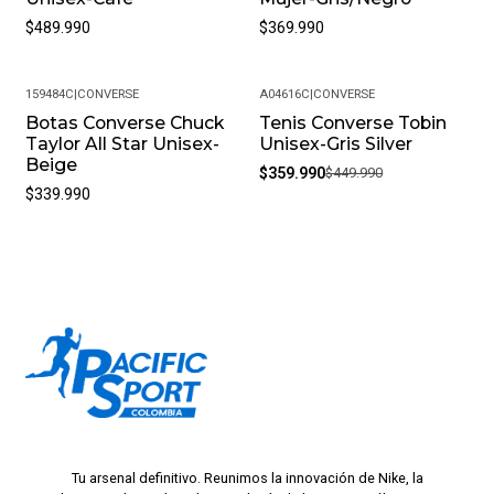
$489.990
$369.990
159484C
|
CONVERSE
A04616C
|
CONVERSE
Botas Converse Chuck
Tenis Converse Tobin
-20%
Taylor All Star Unisex-
Unisex-Gris Silver
Beige
$359.990
$449.990
$339.990
Tu arsenal definitivo. Reunimos la innovación de Nike, la