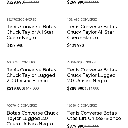
$329.990
$379.990
$269.990
$314.990
132170C
|
CONVERSE
132169C
|
CONVERSE
Tenis Converse Botas
Tenis Converse Botas
Chuck Taylor All Star
Chuck Taylor All Star
Cuero-Negro
Cuero-Blanco
$439.990
$439.990
A00871C
|
CONVERSE
A00870C
|
CONVERSE
Tenis Converse Botas
Tenis Converse Botas
-38%
-40%
Chuck Taylor Lugged
Chuck Taylor Lugged
2.0 Unisex-Blanco
2.0 Unisex-Negro
$319.990
$514.990
$309.990
$514.990
A03704C
|
CONVERSE
166584C
|
CONVERSE
Botas Converse Chuck
Tenis Converse Botas
-28%
-28%
Taylor Lugged 2.0
Ctas Lift Unisex-Blanco
Cuero Unisex-Negro
$379.990
$529.990