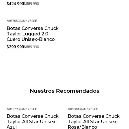
$424.990
$589.990
A03705C
|
CONVERSE
Botas Converse Chuck
-32%
Taylor Lugged 2.0
Cuero Unisex-Blanco
$399.990
$589.990
Nuestros Recomendados
A08579C
|
CONVERSE
A08580C
|
CONVERSE
Botas Converse Chuck
Botas Converse Chuck
-13%
-13%
Taylor All Star Unisex-
Taylor All Star Unisex-
Azul
Rosa/Blanco