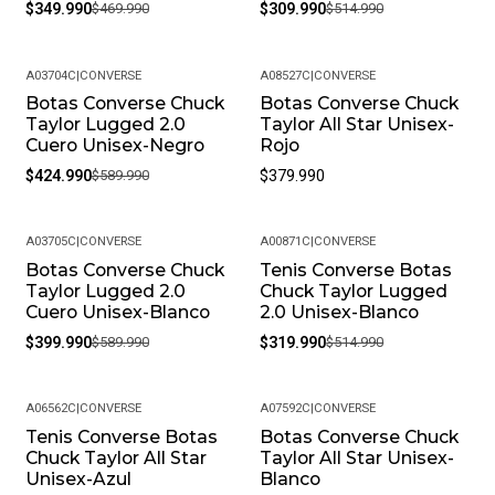
$349.990
$469.990
$309.990
$514.990
A03704C
|
CONVERSE
A08527C
|
CONVERSE
Botas Converse Chuck
Botas Converse Chuck
-28%
Taylor Lugged 2.0
Taylor All Star Unisex-
Cuero Unisex-Negro
Rojo
$424.990
$589.990
$379.990
A03705C
|
CONVERSE
A00871C
|
CONVERSE
Botas Converse Chuck
Tenis Converse Botas
-32%
-38%
Taylor Lugged 2.0
Chuck Taylor Lugged
Cuero Unisex-Blanco
2.0 Unisex-Blanco
$399.990
$589.990
$319.990
$514.990
A06562C
|
CONVERSE
A07592C
|
CONVERSE
Tenis Converse Botas
Botas Converse Chuck
-30%
Chuck Taylor All Star
Taylor All Star Unisex-
Unisex-Azul
Blanco