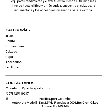
equipar tu rendimiento y elevar tu estilo. Desde el training más
intenso hasta el lifestyle más audaz, encuentra el calzado, la
indumentaria y los accesorios diseñados para la victoria.
CATEGORÍAS
Inicio
Carrito
Promociones
Calzado
Ropa
Accesorios
Lo Último
CONTÁCTANOS
contacto@pacificsport.com.co
573125119637
Pacific Sport Colombia
Autopista Medellín Km 2,5 Vía Parcelas a 900 Mtrs Ciem Oikos
Bodega K - 165-166