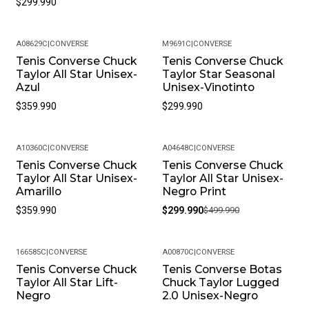
$299.990
Limpiarlos Con Un Paño Húmedo Y Evitar El Uso De
Productos Químicos Fuertes. Almacénalos En Un Lugar
Fresco Y Seco Cuando No Los Estés Usando.
A08629C
|
CONVERSE
M9691C
|
CONVERSE
• Peso Del Producto: Ligero, Ideal Para Uso Diario.
Tenis Converse Chuck
Tenis Converse Chuck
Taylor All Star Unisex-
Taylor Star Seasonal
Azul
Unisex-Vinotinto
$359.990
$299.990
A10360C
|
CONVERSE
A04648C
|
CONVERSE
Tenis Converse Chuck
Tenis Converse Chuck
-40%
Taylor All Star Unisex-
Taylor All Star Unisex-
Amarillo
Negro Print
$359.990
$299.990
$499.990
166585C
|
CONVERSE
A00870C
|
CONVERSE
Tenis Converse Chuck
Tenis Converse Botas
-26%
-40%
Taylor All Star Lift-
Chuck Taylor Lugged
Negro
2.0 Unisex-Negro