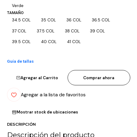
Verde
TAMAÑO
34.5 COL
35 COL
36 COL
36.5 COL
37 COL
37.5 COL
38 COL
39 COL
39.5 COL
40 COL
41 COL
Guía de tallas
Agregar al Carrito
Comprar ahora
Agregar a la lista de favoritos
Mostrar stock de ubicaciones
DESCRIPCIÓN
Descripción del producto