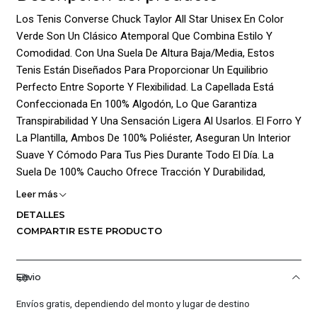
Los Tenis Converse Chuck Taylor All Star Unisex En Color
Verde Son Un Clásico Atemporal Que Combina Estilo Y
Comodidad. Con Una Suela De Altura Baja/Media, Estos
Tenis Están Diseñados Para Proporcionar Un Equilibrio
Perfecto Entre Soporte Y Flexibilidad. La Capellada Está
Confeccionada En 100% Algodón, Lo Que Garantiza
Transpirabilidad Y Una Sensación Ligera Al Usarlos. El Forro Y
La Plantilla, Ambos De 100% Poliéster, Aseguran Un Interior
Suave Y Cómodo Para Tus Pies Durante Todo El Día. La
Suela De 100% Caucho Ofrece Tracción Y Durabilidad,
Haciendo Que Estos Tenis Sean Ideales Tanto Para El Uso
Leer más
Diario Como Para Actividades Casuales. El Icónico Logo De
DETALLES
La Marca Está Destacado En El Lateral, Aportando Un Toque
COMPARTIR ESTE PRODUCTO
De Autenticidad Y Estilo A Cada Paso. Con Un Cierre De
Cordones Clásico, Estos Converse Son Fáciles De Ajustar,
Proporcionando Un Calce Seguro Y Cómodo.
Envio
¡Ventajas De Comprar En Pacific Sport Colombia!:
Envíos gratis, dependiendo del monto y lugar de destino