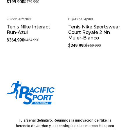
$199.900
$479.990
FD2291-402
|
NIKE
DQ4127-104
|
NIKE
Tenis Nike Interact
Tenis Nike Sportswear
-20%
-31%
Run-Azul
Court Royale 2 Nn
Mujer-Blanco
$364.990
$454.990
$249.990
$359.990
Tu arsenal definitivo. Reunimos la innovación de Nike, la
herencia de Jordan y la tecnología de las marcas élite para