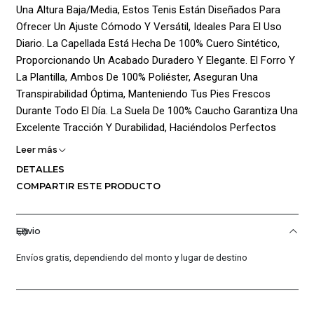
Una Altura Baja/Media, Estos Tenis Están Diseñados Para
Ofrecer Un Ajuste Cómodo Y Versátil, Ideales Para El Uso
Diario. La Capellada Está Hecha De 100% Cuero Sintético,
Proporcionando Un Acabado Duradero Y Elegante. El Forro Y
La Plantilla, Ambos De 100% Poliéster, Aseguran Una
Transpirabilidad Óptima, Manteniendo Tus Pies Frescos
Durante Todo El Día. La Suela De 100% Caucho Garantiza Una
Excelente Tracción Y Durabilidad, Haciéndolos Perfectos
Para Cualquier Superficie. El Emblemático Logo De La Marca
Leer más
Se Encuentra En El Lateral, Añadiendo Un Toque De
DETALLES
Autenticidad Y Estilo A Este Calzado. Con Un Cierre De
COMPARTIR ESTE PRODUCTO
Cordones, Estos Tenis Ofrecen Un Ajuste Seguro Y
Personalizado, Convirtiéndolos En Una Opción Ideal Para
Quienes Buscan Un Calzado Confiable Y Con Estilo.
Envio
¡Ventajas De Comprar En Pacific Sport Colombia!:
Envíos gratis, dependiendo del monto y lugar de destino
Productos Originales: En Pacific Sport Colombia, Solo
Vendemos Productos Originales, Garantizando La