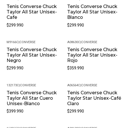
Tenis Converse Chuck
Tenis Converse Chuck
¿Cuál Es La Política De Garantías? Todos Nuestros
Taylor All Star Unisex-
Taylor All Star Unisex-
Productos, Cuentan Con Una Garantía De 30 Días Por
Cafe
Blanco
Defectos De Fabricación. Si Encuentras Algún Problema
$299.990
$299.990
Con Tu Producto, Contáctanos Para Resolverlo.
¿Puedo Cambiar La Talla Si No Me Queda Bien? Sí, En
Pacific Sport Colombia Entendemos Que La Talla Puede
M9166C
|
CONVERSE
A08630C
|
CONVERSE
Variar. Ofrecemos Cambios De Talla, Siempre Y Cuando
Tenis Converse Chuck
Tenis Converse Chuck
Taylor All Star Unisex-
Taylor All Star Unisex-
El Producto Se Encuentre En Perfectas Condiciones Y
Negro
Rojo
Con Su Empaque Original.
$299.990
$359.990
Política De Devoluciones: Si Por Alguna Razón No Estás
Satisfecho Con Tu Compra, Ofrecemos Una Política De
Devoluciones Flexible. Queremos Que Estés
132173C
|
CONVERSE
A06564C
|
CONVERSE
Completamente Feliz Y Puedas Volver A Elegirnos.
Tenis Converse Chuck
Tenis Converse Chuck
Taylor All Star Cuero
Taylor Star Unisex-Café
¿Cómo Debo Cuidar Mis Productos? Para Mantener Tu
Unisex-Blanco
Claro
Producto En Las Mejores Condiciones, Recomendamos
$399.990
$299.990
Limpiarlos Con Un Paño Húmedo Y Evitar El Uso De
Productos Químicos Fuertes. Almacénalos En Un Lugar
Fresco Y Seco Cuando No Los Estés Usando.