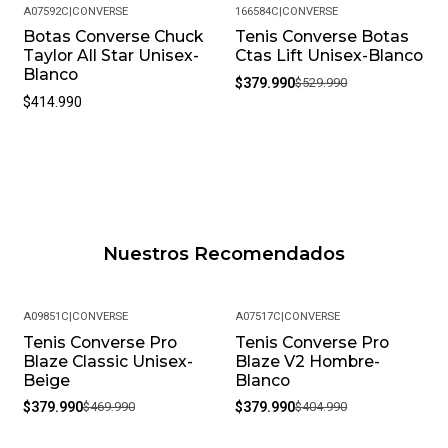
A07592C
|
CONVERSE
166584C
|
CONVERSE
Botas Converse Chuck
Tenis Converse Botas
-28%
Taylor All Star Unisex-
Ctas Lift Unisex-Blanco
Blanco
$379.990
$529.990
$414.990
Nuestros Recomendados
A09851C
|
CONVERSE
A07517C
|
CONVERSE
Tenis Converse Pro
Tenis Converse Pro
-19%
-6%
Blaze Classic Unisex-
Blaze V2 Hombre-
Beige
Blanco
$379.990
$469.990
$379.990
$404.990