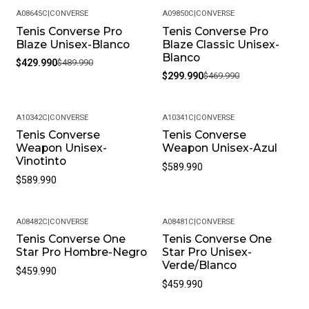
A08645C
|
CONVERSE
A09850C
|
CONVERSE
Tenis Converse Pro
Tenis Converse Pro
-12%
-36%
Blaze Unisex-Blanco
Blaze Classic Unisex-
Blanco
$429.990
$489.990
$299.990
$469.990
A10342C
|
CONVERSE
A10341C
|
CONVERSE
Tenis Converse
Tenis Converse
Weapon Unisex-
Weapon Unisex-Azul
Vinotinto
$589.990
$589.990
A08482C
|
CONVERSE
A08481C
|
CONVERSE
Tenis Converse One
Tenis Converse One
Star Pro Hombre-Negro
Star Pro Unisex-
Verde/Blanco
$459.990
$459.990