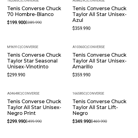
162065C
|
CONVERSE
A08629C
|
CONVERSE
• Peso Del Producto: Ligero, Ideal Para Uso Diario.
Tenis Converse Chuck
Tenis Converse Chuck
-49%
70 Hombre-Blanco
Taylor All Star Unisex-
Azul
$199.900
$389.990
$359.990
M9691C
|
CONVERSE
A10360C
|
CONVERSE
Tenis Converse Chuck
Tenis Converse Chuck
Taylor Star Seasonal
Taylor All Star Unisex-
Unisex-Vinotinto
Amarillo
$299.990
$359.990
A04648C
|
CONVERSE
166585C
|
CONVERSE
Tenis Converse Chuck
Tenis Converse Chuck
-40%
-26%
Taylor All Star Unisex-
Taylor All Star Lift-
Negro Print
Negro
$299.990
$499.990
$349.990
$469.990