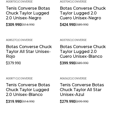
A00870C
|
CONVERSE
A03704C
|
CONVERSE
Tenis Converse Botas
Botas Converse Chuck
-40%
-28%
Chuck Taylor Lugged
Taylor Lugged 2.0
2.0 Unisex-Negro
Cuero Unisex-Negro
$309.990
$514.990
$424.990
$589.990
A08527C
|
CONVERSE
A03705C
|
CONVERSE
Botas Converse Chuck
Botas Converse Chuck
-32%
Taylor All Star Unisex-
Taylor Lugged 2.0
Rojo
Cuero Unisex-Blanco
$379.990
$399.990
$589.990
A00871C
|
CONVERSE
A06562C
|
CONVERSE
Tenis Converse Botas
Tenis Converse Botas
-38%
-30%
Chuck Taylor Lugged
Chuck Taylor All Star
2.0 Unisex-Blanco
Unisex-Azul
$319.990
$514.990
$279.990
$399.990