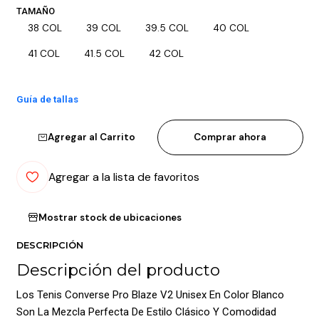
TAMAÑO
38 COL
39 COL
39.5 COL
40 COL
41 COL
41.5 COL
42 COL
Guía de tallas
Agregar al Carrito
Comprar ahora
Agregar a la lista de favoritos
Mostrar stock de ubicaciones
DESCRIPCIÓN
Descripción del producto
Los Tenis Converse Pro Blaze V2 Unisex En Color Blanco
Son La Mezcla Perfecta De Estilo Clásico Y Comodidad