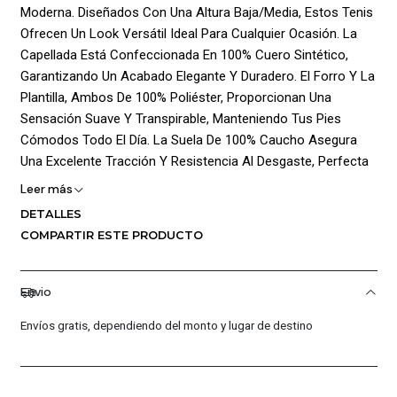
Moderna. Diseñados Con Una Altura Baja/Media, Estos Tenis
Ofrecen Un Look Versátil Ideal Para Cualquier Ocasión. La
Capellada Está Confeccionada En 100% Cuero Sintético,
Garantizando Un Acabado Elegante Y Duradero. El Forro Y La
Plantilla, Ambos De 100% Poliéster, Proporcionan Una
Sensación Suave Y Transpirable, Manteniendo Tus Pies
Cómodos Todo El Día. La Suela De 100% Caucho Asegura
Una Excelente Tracción Y Resistencia Al Desgaste, Perfecta
Para Un Uso Prolongado. El Icónico Logo De Converse Está
Leer más
Presente En El Lateral, Aportando Autenticidad Y Un Toque
DETALLES
Distintivo. Equipados Con Un Cierre De Cordones, Estos
COMPARTIR ESTE PRODUCTO
Tenis Permiten Un Ajuste Personalizado Y Seguro,
Haciéndolos Ideales Para Quienes Buscan Un Calzado
Práctico Sin Sacrificar El Estilo.
Envio
¡Ventajas De Comprar En Pacific Sport Colombia!:
Envíos gratis, dependiendo del monto y lugar de destino
Productos Originales: En Pacific Sport Colombia, Solo
Vendemos Productos Originales, Garantizando La