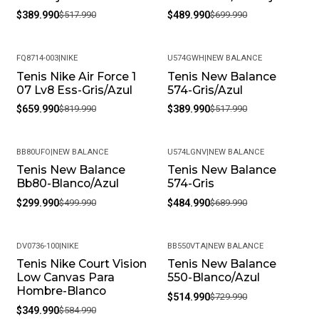
$389.990
$517.990
$489.990
$699.990
FQ8714-003
|
NIKE
U574GWH
|
NEW BALANCE
Tenis Nike Air Force 1
Tenis New Balance
-20%
-25%
07 Lv8 Ess-Gris/Azul
574-Gris/Azul
$659.990
$819.990
$389.990
$517.990
BB80UFO
|
NEW BALANCE
U574LGNV
|
NEW BALANCE
Tenis New Balance
Tenis New Balance
-40%
-30%
Bb80-Blanco/Azul
574-Gris
$299.990
$499.990
$484.990
$689.990
DV0736-100
|
NIKE
BB550VTA
|
NEW BALANCE
Tenis Nike Court Vision
Tenis New Balance
-40%
-29%
Low Canvas Para
550-Blanco/Azul
Hombre-Blanco
$514.990
$729.990
$349.990
$584.990