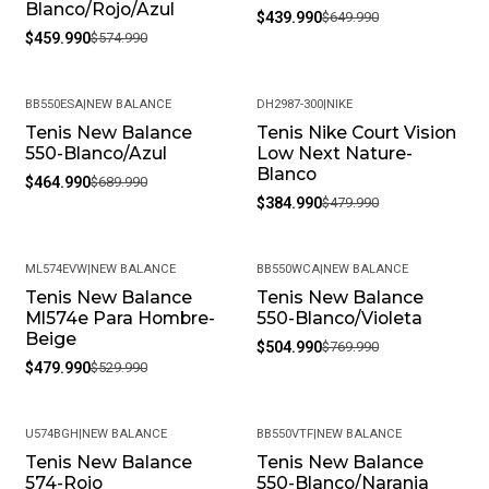
Blanco/Rojo/Azul
$439.990
$649.990
• Peso Del Producto: Ligero, Ideal Para Uso Diario.
$459.990
$574.990
BB550ESA
|
NEW BALANCE
DH2987-300
|
NIKE
Tenis New Balance
Tenis Nike Court Vision
-33%
-20%
550-Blanco/Azul
Low Next Nature-
Blanco
$464.990
$689.990
$384.990
$479.990
ML574EVW
|
NEW BALANCE
BB550WCA
|
NEW BALANCE
Tenis New Balance
Tenis New Balance
-9%
-34%
Ml574e Para Hombre-
550-Blanco/Violeta
Beige
$504.990
$769.990
$479.990
$529.990
U574BGH
|
NEW BALANCE
BB550VTF
|
NEW BALANCE
Tenis New Balance
Tenis New Balance
-25%
-30%
574-Rojo
550-Blanco/Naranja