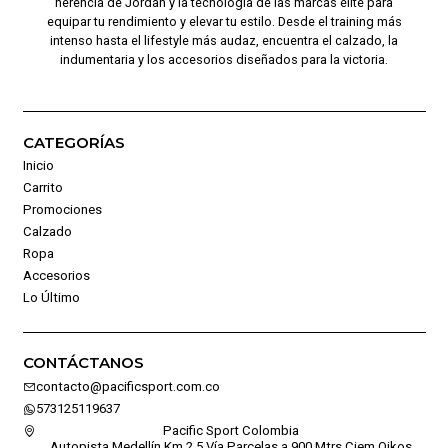
herencia de Jordan y la tecnología de las marcas élite para
equipar tu rendimiento y elevar tu estilo. Desde el training más
intenso hasta el lifestyle más audaz, encuentra el calzado, la
indumentaria y los accesorios diseñados para la victoria.
CATEGORÍAS
Inicio
Carrito
Promociones
Calzado
Ropa
Accesorios
Lo Último
CONTÁCTANOS
contacto@pacificsport.com.co
573125119637
Pacific Sport Colombia
Autopista Medellín Km 2,5 Vía Parcelas a 900 Mtrs Ciem Oikos