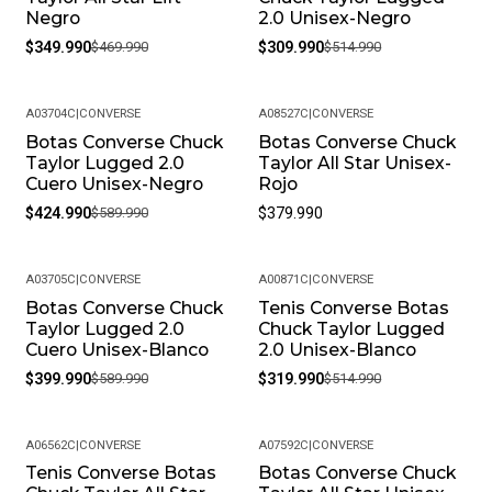
Negro
2.0 Unisex-Negro
$349.990
$469.990
$309.990
$514.990
A03704C
|
CONVERSE
A08527C
|
CONVERSE
Botas Converse Chuck
Botas Converse Chuck
-28%
Taylor Lugged 2.0
Taylor All Star Unisex-
Cuero Unisex-Negro
Rojo
$424.990
$589.990
$379.990
A03705C
|
CONVERSE
A00871C
|
CONVERSE
Botas Converse Chuck
Tenis Converse Botas
-32%
-38%
Taylor Lugged 2.0
Chuck Taylor Lugged
Cuero Unisex-Blanco
2.0 Unisex-Blanco
$399.990
$589.990
$319.990
$514.990
A06562C
|
CONVERSE
A07592C
|
CONVERSE
Tenis Converse Botas
Botas Converse Chuck
-30%