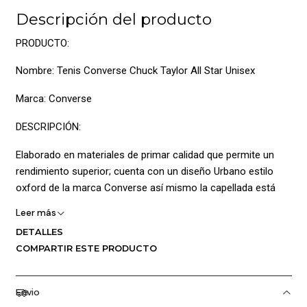
Descripción del producto
PRODUCTO:
Nombre: Tenis Converse Chuck Taylor All Star Unisex
Marca: Converse
DESCRIPCIÓN:
Elaborado en materiales de primar calidad que permite un
rendimiento superior; cuenta con un diseño Urbano estilo
oxford de la marca Converse así mismo la capellada está
elaborada en cuero permitiendo una alta perdurabilidad de
Leer más
igual manera la parte interna posee forro en textil y plantilla a
DETALLES
Acolcha dando una sensación suave y cómoda así mismo
COMPARTIR ESTE PRODUCTO
añade cierre en cordones con ojales metálicos dando un
ajuste personalizado; Cuenta con un estilo Clásico con el
logotipo Taylor All Star en forma de parche en la lengüeta; La
Envio
suela está elaborada en caucho con secuencia de tracción