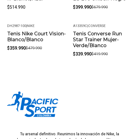
$514.990
$399.990
$679.990
DH2987-100
|
NIKE
A13359C
|
CONVERSE
Tenis Nike Court Vision-
Tenis Converse Run
-25%
-19%
Blanco/Blanco
Star Trainer Mujer-
Verde/Blanco
$359.990
$479.990
$339.990
$419.990
Tu arsenal definitivo. Reunimos la innovación de Nike, la