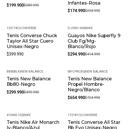
Infantes-Rosa
$199.900
$389.990
$174.990
$204.990
132174C
|
CONVERSE
DJ5961-600
|
NIKE
Tenis Converse Chuck
Guayos Nike Superfly 9
-29%
Taylor All Star Cuero
Club Fg/Mg-
Unisex-Negro
Blanco/Rojo
$399.990
$294.990
$414.990
BB80BLK
|
NEW BALANCE
MFCPRCB5
|
NEW BALANCE
Tenis New Balance
Tenis New Balance
-40%
-10%
Bb80-Negro
Propel Hombre-
Negro/Blanco
$299.990
$499.990
$654.990
$724.990
415445-102
|
NIKE
172181C
|
CONVERSE
Tenis Nike Air Monarch
Tenis Converse All Star
-41%
Iv-Blanco/Azul
Bb Evo Unisex-Negro