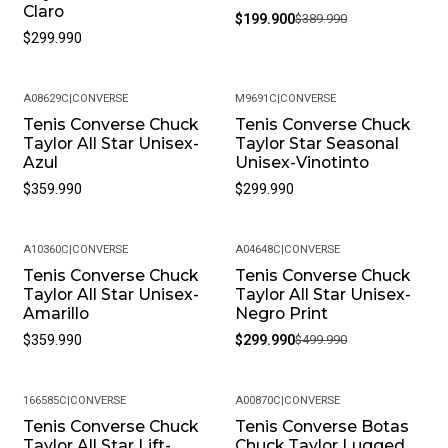
Claro
$199.900
$389.990
$299.990
A08629C
|
CONVERSE
M9691C
|
CONVERSE
Tenis Converse Chuck
Tenis Converse Chuck
Taylor All Star Unisex-
Taylor Star Seasonal
Azul
Unisex-Vinotinto
$359.990
$299.990
A10360C
|
CONVERSE
A04648C
|
CONVERSE
Tenis Converse Chuck
Tenis Converse Chuck
-40%
Taylor All Star Unisex-
Taylor All Star Unisex-
Amarillo
Negro Print
$359.990
$299.990
$499.990
166585C
|
CONVERSE
A00870C
|
CONVERSE
Tenis Converse Chuck
Tenis Converse Botas
-26%
-40%
Taylor All Star Lift-
Chuck Taylor Lugged