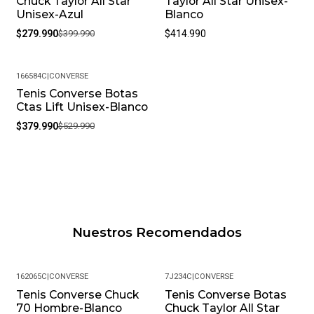
Chuck Taylor All Star
Taylor All Star Unisex-
Unisex-Azul
Blanco
$279.990
$399.990
$414.990
166584C
|
CONVERSE
Tenis Converse Botas
-28%
Ctas Lift Unisex-Blanco
$379.990
$529.990
Nuestros Recomendados
162065C
|
CONVERSE
7J234C
|
CONVERSE
Tenis Converse Chuck
Tenis Converse Botas
-49%
-15%
70 Hombre-Blanco
Chuck Taylor All Star