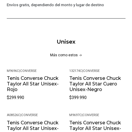
Envíos gratis, dependiendo del monto y lugar de destino
que brinda sujeción en diferentes superficies; Composición:
Capellada: 100% Cuero De Vaca/ Forro: 100% Algodón /
Plantilla: 100% Algodón/Suela: 100% Caucho
CARACTERÍSTICAS PRINCIPALES:
Unisex
Capellada en Cuero
Forro en textil
Más como estos
Ojales metálicos
Cierre en cordones
M9696C
|
CONVERSE
132174C
|
CONVERSE
Parche logotipo Taylor All Star
Tenis Converse Chuck
Tenis Converse Chuck
Suela en Caucho
Taylor All Star Unisex-
Taylor All Star Cuero
Capellada: 100% Cuero De Vaca/ Forro: 100% Algodón /
Rojo
Unisex-Negro
Plantilla: 100% Algodón/Suela: 100% Caucho
$299.990
$399.990
MÁS DETALLES:
A08526C
|
CONVERSE
M9697C
|
CONVERSE
Peso del paquete: 1 kg
Tenis Converse Chuck
Tenis Converse Chuck
Taylor All Star Unisex-
Taylor All Star Unisex-
Modelo: 132173C