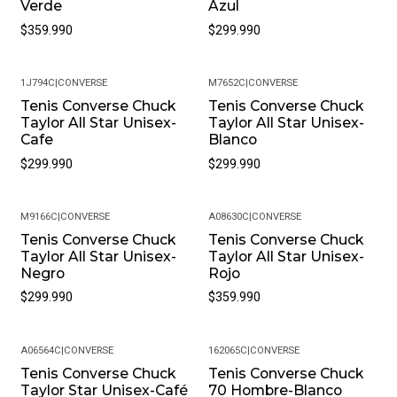
Verde
Azul
Meses de garantía: 1
$359.990
$299.990
Garantía: Por defectos de fábrica
1J794C
|
CONVERSE
M7652C
|
CONVERSE
Condición: Nuevo
Tenis Converse Chuck
Tenis Converse Chuck
Taylor All Star Unisex-
Taylor All Star Unisex-
Género: Unisex
Cafe
Blanco
$299.990
$299.990
Estilo: Urbano
SKU: 132173C_6M
M9166C
|
CONVERSE
A08630C
|
CONVERSE
Tenis Converse Chuck
Tenis Converse Chuck
Taylor All Star Unisex-
Taylor All Star Unisex-
Negro
Rojo
$299.990
$359.990
A06564C
|
CONVERSE
162065C
|
CONVERSE
Tenis Converse Chuck
Tenis Converse Chuck
-49%
Taylor Star Unisex-Café
70 Hombre-Blanco