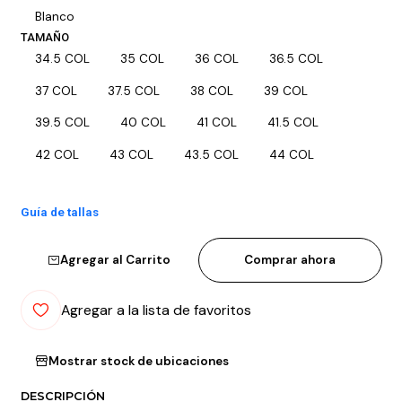
Blanco
TAMAÑO
34.5 COL
35 COL
36 COL
36.5 COL
37 COL
37.5 COL
38 COL
39 COL
39.5 COL
40 COL
41 COL
41.5 COL
42 COL
43 COL
43.5 COL
44 COL
Guía de tallas
Agregar al Carrito
Comprar ahora
Agregar a la lista de favoritos
Mostrar stock de ubicaciones
DESCRIPCIÓN