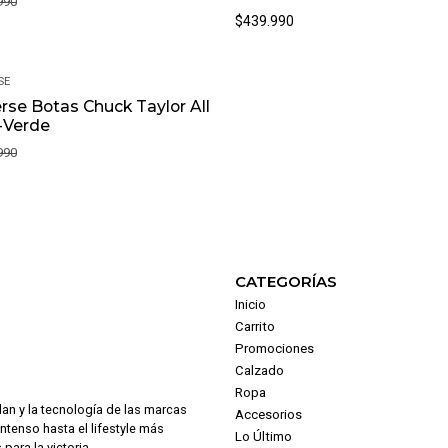
990
$439.990
SE
rse Botas Chuck Taylor All
-Verde
990
CATEGORÍAS
Inicio
Carrito
Promociones
Calzado
Ropa
dan y la tecnología de las marcas
Accesorios
intenso hasta el lifestyle más
Lo Último
para la victoria.