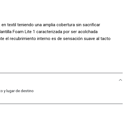
 en textil teniendo una amplia cobertura sin sacrificar
ntilla Foam Lite 1 caracterizada por ser acolchada
e el recubrimiento interno es de sensación suave al tacto
paso, la lengüeta cuenta con forro en malla para mejorar la
elaborado para Skateboarder incorpora cierre de cordones para un
es en cuero y logotipo Etnies Arrow, cuenta con construcción
estructura así mismo la suela está fabricada en goma con
l agarre en diversas superficies
S:
o y lugar de destino
a