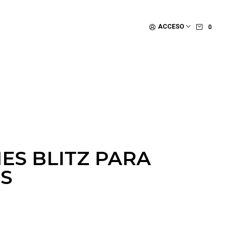
ACCESO
0
IES BLITZ PARA
IS