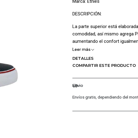
Marca: Etnies
DESCRIPCIÓN:
La parte superior está elaborada
comodidad, así mismo agrega Pla
aumentando el confort igualment
garantizando bienestar en cada 
Leer más
ventilación interna, su diseño 
DETALLES
ajuste personalizado, insercion
COMPARTIR ESTE PRODUCTO
vulcanizada ayuda a mejorar su 
grabado de tracción mejorando e
Envio
CARACTERÍSTICAS PRINCIPALE
Envíos gratis, dependiendo del mont
Capellada en Textil
Plantilla Foam Lite 1
Lengüeta con forro en mall
Inserciones en cuero
Logotipo Etnies Arrow