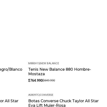
0%TEXTIL,S.100%CAUCHO,P.90%ESPUMA,10%TEXTIL
M880H15
|
NEW BALANCE
egro/Blanco
Tenis New Balance 880 Hombre-
-10%
a
Mostaza
$764.990
$849.990
A08397C
|
CONVERSE
r All Star
Botas Converse Chuck Taylor All Star
-15%
Eva Lift Mujer-Rosa