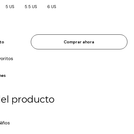
5 US
5.5 US
6 US
ito
Comprar ahora
voritos
nes
del producto
 Niños