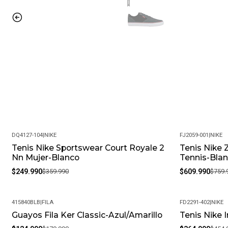
DQ4127-104
|
NIKE
FJ2059-001
|
NIKE
Tenis Nike Sportswear Court Royale 2
Tenis Nike 
-31%
-20%
Nn Mujer-Blanco
Tennis-Bla
$249.990
$359.990
$609.990
$759.
415840BLB
|
FILA
FD2291-402
|
NIKE
Guayos Fila Ker Classic-Azul/Amarillo
Tenis Nike 
-31%
-20%