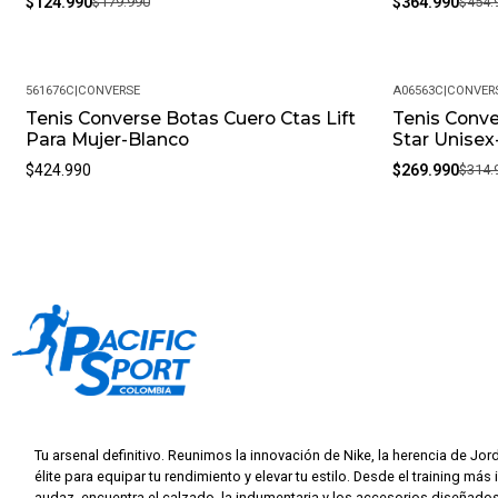
$124.990
$179.990
$364.990
$454.
561676C
|
CONVERSE
A06563C
|
CONVER
Tenis Converse Botas Cuero Ctas Lift
Tenis Conve
-14%
Para Mujer-Blanco
Star Unisex
$424.990
$269.990
$314.
Tu arsenal definitivo. Reunimos la innovación de Nike, la herencia de Jor
élite para equipar tu rendimiento y elevar tu estilo. Desde el training más 
audaz, encuentra el calzado, la indumentaria y los accesorios diseñados 