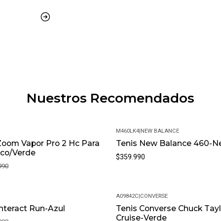
Construcción vulcanizada
Suela en goma
Grabado de tracción
MÁS DETALLES:
Peso del paquete: 1 kg
Material: C.100%GAMUZA,F.10
Nuestros Recomendados
Modelo: 4301000141-407
Meses de garantía: 1
M460LK4
|
NEW BALANCE
Zoom Vapor Pro 2 Hc Para
Tenis New Balance 460-N
Garantía: Por defectos de fábric
nco/Verde
$359.990
990
Condición: Nuevo
Género: Niño
A09842C
|
CONVERSE
Interact Run-Azul
Tenis Converse Chuck Taylo
SKU: 4301000141-407_3M
Cruise-Verde