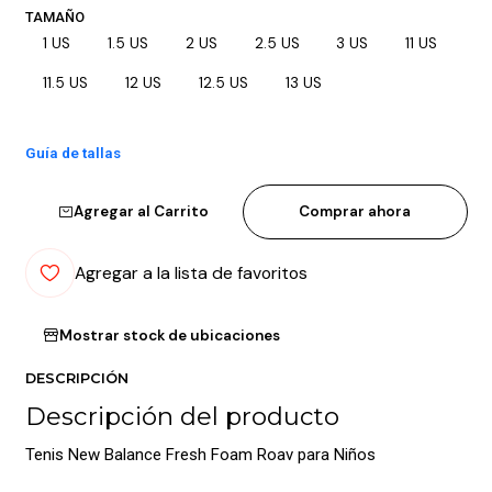
TAMAÑO
1 US
1.5 US
2 US
2.5 US
3 US
11 US
11.5 US
12 US
12.5 US
13 US
Guía de tallas
Agregar al Carrito
Comprar ahora
Agregar a la lista de favoritos
Mostrar stock de ubicaciones
DESCRIPCIÓN
Descripción del producto
Tenis New Balance Fresh Foam Roav para Niños