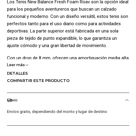
Los Tenis New Balance Fresh Foam Roav son la opción ideal
para los pequeños aventureros que buscan un calzado
funcional y moderno. Con un diseño versátil, estos tenis son
perfectos tanto para el uso diario como para actividades
deportivas. La parte superior está fabricada en una sola
pieza de tejido de punto expandible, lo que garantiza un
ajuste cómodo y una gran libertad de movimiento.
Con un drop de 8 mm, ofrecen una amortiguación media alta
Leer más
gracias a la tecnología Fresh Foam®, diseñada con patrones
geométricos en la media suela que proporcionan una
DETALLES
sensación de confort excepcional en cada paso. Además,
COMPARTIR ESTE PRODUCTO
cuentan con un ajuste de silicona en el talón que mejora la
estabilidad y el soporte.
Envio
La suela de los Fresh Foam Roav está hecha de caucho
Envíos gratis, dependiendo del monto y lugar de destino
duradero con tecnología NDurance®, lo que asegura una
tracción óptima en asfalto y superficies lisas. Estos tenis
son ideales para los más activos, combinando estilo y