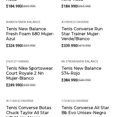
$184.990
$369.990
$184.990
$365.900
W680CN7
|
NEW BALANCE
A13359C
|
CONVERSE
Tenis New Balance
Tenis Converse Run
-40%
-19%
Fresh Foam 680 Mujer-
Star Trainer Mujer-
Azul
Verde/Blanco
$324.990
$539.990
$339.990
$419.990
DQ4127-104
|
NIKE
ML574DMH
|
NEW BALANCE
Tenis Nike Sportswear
Tenis New Balance
-31%
-30%
Court Royale 2 Nn
574-Rojo
Mujer-Blanco
$384.990
$549.990
$249.990
$359.990
A11160C
|
CONVERSE
172181C
|
CONVERSE
Tenis Converse Botas
Tenis Converse All Star
-15%
-41%
Chuck Taylor All Star
Bb Evo Unisex-Negro