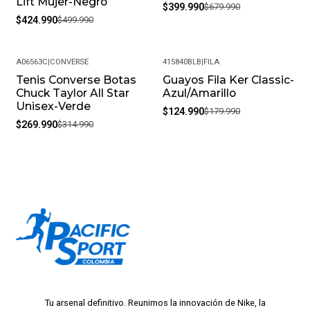
Lift Mujer-Negro
$399.990
$679.990
$424.990
$499.990
A06563C
|
CONVERSE
415840BLB
|
FILA
Tenis Converse Botas
Guayos Fila Ker Classic-
-14%
-31%
Chuck Taylor All Star
Azul/Amarillo
Unisex-Verde
$124.990
$179.990
$269.990
$314.990
Tu arsenal definitivo. Reunimos la innovación de Nike, la