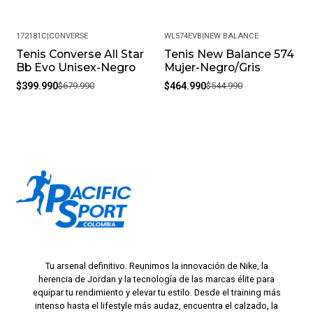
172181C
|
CONVERSE
WL574EVB
|
NEW BALANCE
Tenis Converse All Star
Tenis New Balance 574
-41%
-15%
Bb Evo Unisex-Negro
Mujer-Negro/Gris
$399.990
$679.990
$464.990
$544.990
Tu arsenal definitivo. Reunimos la innovación de Nike, la
herencia de Jordan y la tecnología de las marcas élite para
equipar tu rendimiento y elevar tu estilo. Desde el training más
intenso hasta el lifestyle más audaz, encuentra el calzado, la