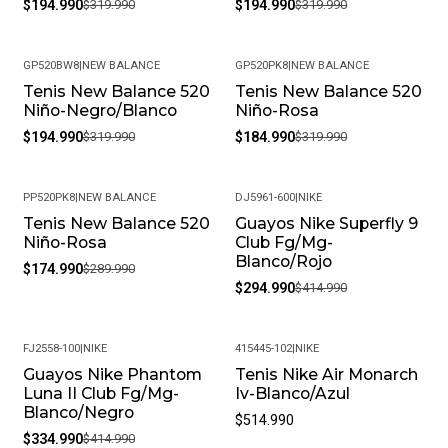
$194.990
$319.990
$194.990
$319.990
GP520BW8
|
NEW BALANCE
GP520PK8
|
NEW BALANCE
Tenis New Balance 520
Tenis New Balance 520
-39%
-42%
Niño-Negro/Blanco
Niño-Rosa
$194.990
$319.990
$184.990
$319.990
PP520PK8
|
NEW BALANCE
DJ5961-600
|
NIKE
Tenis New Balance 520
Guayos Nike Superfly 9
-40%
-29%
Niño-Rosa
Club Fg/Mg-
Blanco/Rojo
$174.990
$289.990
$294.990
$414.990
FJ2558-100
|
NIKE
415445-102
|
NIKE
Guayos Nike Phantom
Tenis Nike Air Monarch
-19%
Luna II Club Fg/Mg-
Iv-Blanco/Azul
Blanco/Negro
$514.990
$334.990
$414.990