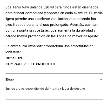
Los Tenis New Balance 520 v8 para niños están diseñados
para brindar comodidad y soporte en cada aventura. Su malla
ligera permite una excelente ventilación, manteniendo los
pies frescos durante el uso prolongado. Además, cuentan
con una punta sin costuras, que aumenta la durabilidad y
ofrece mayor protección en las zonas de mayor desgaste.
La entresuela DynaSoft proporciona una amortiguación
Leer más
liviana, perfecta para absorber impactos mientras tu hijo
corre o juega. La suela con textura gruesa asegura una
DETALLES
excelente tracción, ayudando a mantener pasos firmes y
COMPARTIR ESTE PRODUCTO
seguros sobre cualquier superficie.
Instrucciones de cuidado:
Envio
Envíos gratis, dependiendo del monto y lugar de destino
No lavar a mano ni en lavadora
No usar detergentes, aceites o blanqueadores