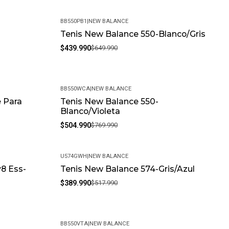
BB550PB1
|
NEW BALANCE
-
Tenis New Balance 550-Blanco/Gris
-32%
$439.990
$649.990
BB550WCA
|
NEW BALANCE
 Para
Tenis New Balance 550-
-34%
Blanco/Violeta
$504.990
$769.990
U574GWH
|
NEW BALANCE
v8 Ess-
Tenis New Balance 574-Gris/Azul
-25%
$389.990
$517.990
BB550VTA
|
NEW BALANCE