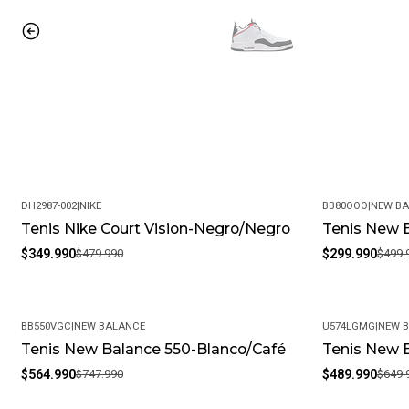
DH2987-002
|
NIKE
BB80OOO
|
NEW B
Tenis Nike Court Vision-Negro/Negro
Tenis New 
-27%
-40%
$349.990
$479.990
$299.990
$499.
BB550VGC
|
NEW BALANCE
U574LGMG
|
NEW 
Tenis New Balance 550-Blanco/Café
Tenis New 
-24%
-25%
$564.990
$747.990
$489.990
$649.