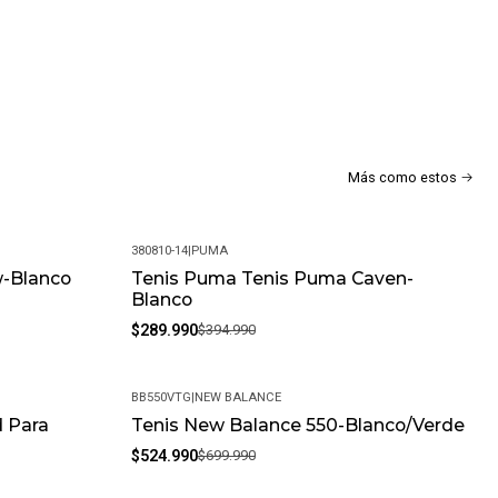
as?
días por defectos de fabricación. Si encuentras algún
lo resolveremos.
alla siempre que el producto esté en perfectas condiciones y
uciones?
Más como estos
mos con una política de devoluciones flexible. Queremos que tu
mpletamente satisfactoria.
380810-14
|
PUMA
w-Blanco
Tenis Puma Tenis Puma Caven-
-27%
Blanco
$289.990
$394.990
BB550VTG
|
NEW BALANCE
 Para
Tenis New Balance 550-Blanco/Verde
-25%
$524.990
$699.990