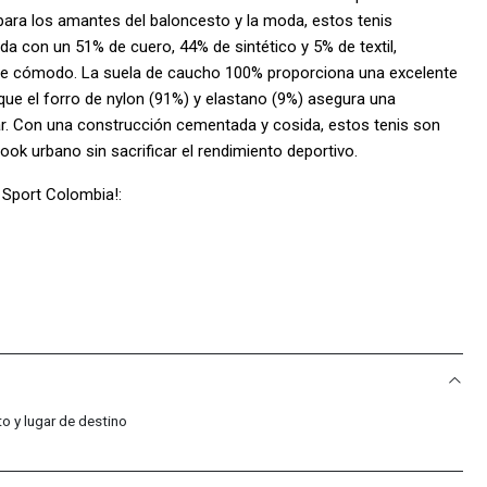
 para los amantes del baloncesto y la moda, estos tenis
a con un 51% de cuero, 44% de sintético y 5% de textil,
uste cómodo. La suela de caucho 100% proporciona una excelente
que el forro de nylon (91%) y elastano (9%) asegura una
sar. Con una construcción cementada y cosida, estos tenis son
ook urbano sin sacrificar el rendimiento deportivo.
 Sport Colombia!:
.
ecuentes
s?
o y lugar de destino
son 100% originales. Somos distribuidores autorizados de la
dad en cada compra.