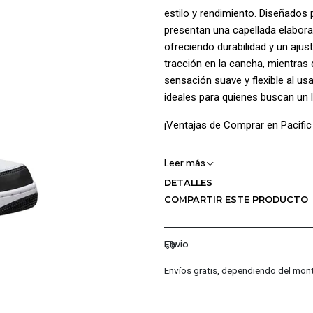
estilo y rendimiento. Diseñados
presentan una capellada elaborad
ofreciendo durabilidad y un aj
tracción en la cancha, mientras 
sensación suave y flexible al u
ideales para quienes buscan un l
¡Ventajas de Comprar en Pacific
Calidad Garantizada.
Leer más
Distribuidores Autorizados.
DETALLES
Confianza Total.
COMPARTIR ESTE PRODUCTO
Servicio al Cliente Premium
Preguntas Fr
Envio
¿Los productos son originale
Envíos gratis, dependiendo del mont
Sí, todos nuestros productos 
marca, garantizando autentici