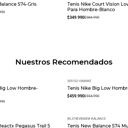
alance 574-Gris
Tenis Nike Court Vision L
-40%
Para Hombre-Blanco
990
$349.990
$584.990
Nuestros Recomendados
355152-106
|
NIKE
 Big Low Hombre-
Tenis Nike Big Low Hombr
-17%
$459.990
$554.990
990
WL574EVB
|
NEW BALANCE
Reactx Pegasus Trail 5
Tenis New Balance 574 Mu
-15%