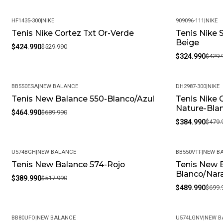
HF1435-300
|
NIKE
909096-111
|
NIKE
Tenis Nike Cortez Txt Or-Verde
Tenis Nike 
-20%
-24%
Beige
$424.990
$529.990
$324.990
$429.
BB550ESA
|
NEW BALANCE
DH2987-300
|
NIKE
Tenis New Balance 550-Blanco/Azul
Tenis Nike 
-33%
-20%
Nature-Bla
$464.990
$689.990
$384.990
$479.
U574BGH
|
NEW BALANCE
BB550VTF
|
NEW B
Tenis New Balance 574-Rojo
Tenis New 
-25%
-30%
Blanco/Nar
$389.990
$517.990
$489.990
$699.
BB80UFO
|
NEW BALANCE
U574LGNV
|
NEW B