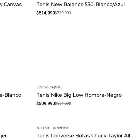
ow Canvas
Tenis New Balance 550-Blanco/Azul
-29%
$514.990
$729.990
355152-016
|
NIKE
e-Blanco
Tenis Nike Big Low Hombre-Negro
-8%
$509.990
$554.990
A11160C
|
CONVERSE
jer-
Tenis Converse Botas Chuck Taylor All
-15%