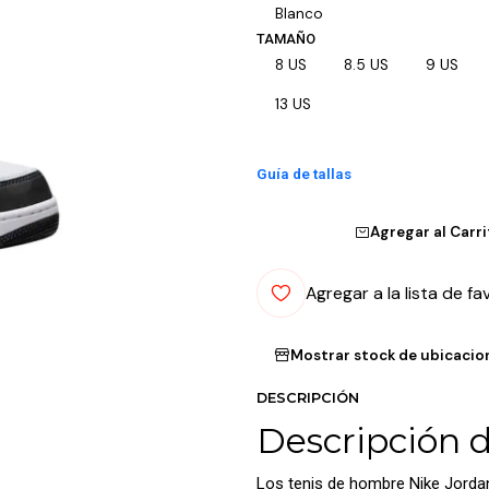
Blanco
TAMAÑO
8 US
8.5 US
9 US
13 US
Guía de tallas
Agregar al Carr
Agregar a la lista de fa
Mostrar stock de ubicacio
DESCRIPCIÓN
Descripción 
Los tenis de hombre Nike Jorda