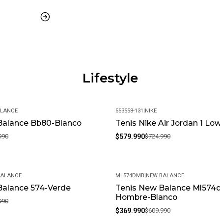
¿Cuál es la política de garantí
Ofrecemos una garantía de 30 
inconveniente, contáctanos y 
¿Es posible cambiar la talla?
Claro, aceptamos cambios de t
con su empaque original.
Lifestyle
¿Cuál es su política de devol
Si no estás satisfecho, conta
experiencia de compra sea co
ALANCE
553558-131
|
NIKE
Balance Bb80-Blanco
Tenis Nike Air Jordan 1 Lo
-20%
990
$579.990
$724.990
BALANCE
ML574DMB
|
NEW BALANCE
Balance 574-Verde
Tenis New Balance Ml574d
-39%
Hombre-Blanco
990
$369.990
$609.990