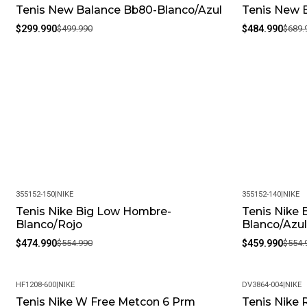
Tenis New Balance Bb80-Blanco/Azul
Tenis New B
-40%
-30%
$299.990
$499.990
$484.990
$689.
355152-150
|
NIKE
355152-140
|
NIKE
Tenis Nike Big Low Hombre-
Tenis Nike
-14%
-17%
Blanco/Rojo
Blanco/Azul
$474.990
$554.990
$459.990
$554.
HF1208-600
|
NIKE
DV3864-004
|
NIKE
Tenis Nike W Free Metcon 6 Prm
Tenis Nike 
-8%