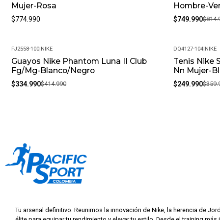
Mujer-Rosa
Hombre-Ve
$774.990
$749.990
$814.
FJ2558-100
|
NIKE
DQ4127-104
|
NIKE
Guayos Nike Phantom Luna II Club
Tenis Nike 
-19%
-31%
Fg/Mg-Blanco/Negro
Nn Mujer-B
$334.990
$414.990
$249.990
$359.
Tu arsenal definitivo. Reunimos la innovación de Nike, la herencia de Jor
élite para equipar tu rendimiento y elevar tu estilo. Desde el training más 