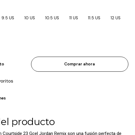
9.5 US
10 US
10.5 US
11 US
11.5 US
12 US
ito
Comprar ahora
voritos
nes
del producto
n Courtside 23 Gcel Jordan Remix son una fusión perfecta de