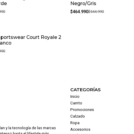
rde
Negro/Gris
990
$464.990
$544.990
Sportswear Court Royale 2
lanco
990
CATEGORÍAS
Inicio
Carrito
Promociones
Calzado
Ropa
dan y la tecnología de las marcas
Accesorios
intenso hasta el lifestyle más