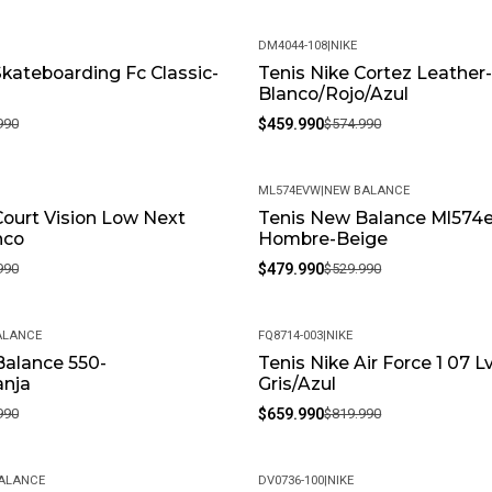
DM4044-108
|
NIKE
Skateboarding Fc Classic-
Tenis Nike Cortez Leather
-20%
Blanco/Rojo/Azul
990
$459.990
$574.990
ML574EVW
|
NEW BALANCE
Court Vision Low Next
Tenis New Balance Ml574e
-9%
nco
Hombre-Beige
990
$479.990
$529.990
ALANCE
FQ8714-003
|
NIKE
Balance 550-
Tenis Nike Air Force 1 07 L
-20%
anja
Gris/Azul
990
$659.990
$819.990
ALANCE
DV0736-100
|
NIKE