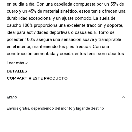
en su día a día. Con una capellada compuesta por un 55% de
cuero y un 45% de material sintético, estos tenis ofrecen una
durabilidad excepcional y un ajuste cómodo. La suela de
caucho 100% proporciona una excelente tracción y soporte,
ideal para actividades deportivas o casuales. El forro de
poliéster 100% asegura una sensación suave y transpirable
en el interior, manteniendo tus pies frescos. Con una
construcción cementada y cosida, estos tenis son robustos
y listos para cualquier desafío. ¡Luce bien y siéntete bien con
Leer más
Nike!
DETALLES
COMPARTIR ESTE PRODUCTO
¡Ventajas de Comprar en Pacific Sport Colombia!:
Calidad Garantizada.
Envio
Distribuidores Autorizados.
Confianza Total.
Envíos gratis, dependiendo del monto y lugar de destino
Servicio al Cliente Premium.
Preguntas Frecuentes