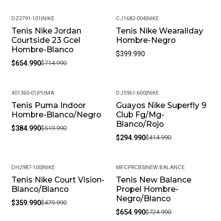
DZ2791-101
|
NIKE
CJ1682-004
|
NIKE
Tenis Nike Jordan
Tenis Nike Wearallday
-8%
Courtside 23 Gcel
Hombre-Negro
Hombre-Blanco
$399.990
$654.990
$714.990
401360-01
|
PUMA
DJ5961-600
|
NIKE
Tenis Puma Indoor
Guayos Nike Superfly 9
-26%
-29%
Hombre-Blanco/Negro
Club Fg/Mg-
Blanco/Rojo
$384.990
$519.990
$294.990
$414.990
DH2987-100
|
NIKE
MFCPRCB5
|
NEW BALANCE
Tenis Nike Court Vision-
Tenis New Balance
-25%
-10%
Blanco/Blanco
Propel Hombre-
Negro/Blanco
$359.990
$479.990
$654.990
$724.990