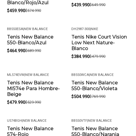
Blanco/Rojo/Azul
$439.990
$649.990
$459.990
$574.990
BB550ESA
|
NEW BALANCE
DH2987-300
|
NIKE
Tenis New Balance
Tenis Nike Court Vision
-33%
-20%
550-Blanco/Azul
Low Next Nature-
Blanco
$464.990
$689.990
$384.990
$479.990
ML574EVW
|
NEW BALANCE
BB550WCA
|
NEW BALANCE
Tenis New Balance
Tenis New Balance
-9%
-34%
Ml574e Para Hombre-
550-Blanco/Violeta
Beige
$504.990
$769.990
$479.990
$529.990
U574BGH
|
NEW BALANCE
BB550VTF
|
NEW BALANCE
Tenis New Balance
Tenis New Balance
-25%
-30%
574-Rojo
550-Blanco/Naranja