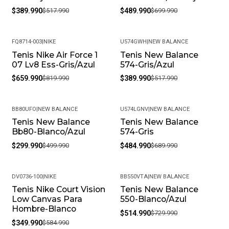
$389.990
$517.990
$489.990
$699.990
FQ8714-003
|
NIKE
U574GWH
|
NEW BALANCE
Tenis Nike Air Force 1
Tenis New Balance
-20%
-25%
07 Lv8 Ess-Gris/Azul
574-Gris/Azul
$659.990
$819.990
$389.990
$517.990
BB80UFO
|
NEW BALANCE
U574LGNV
|
NEW BALANCE
Tenis New Balance
Tenis New Balance
-40%
-30%
Bb80-Blanco/Azul
574-Gris
$299.990
$499.990
$484.990
$689.990
DV0736-100
|
NIKE
BB550VTA
|
NEW BALANCE
Tenis Nike Court Vision
Tenis New Balance
-40%
-29%
Low Canvas Para
550-Blanco/Azul
Hombre-Blanco
$514.990
$729.990
$349.990
$584.990