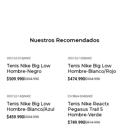
Nuestros Recomendados
355152-016
|
NIKE
355152-150
|
NIKE
Tenis Nike Big Low
Tenis Nike Big Low
-8%
-14%
Hombre-Negro
Hombre-Blanco/Rojo
$509.990
$554.990
$474.990
$554.990
355152-140
|
NIKE
DV3864-004
|
NIKE
Tenis Nike Big Low
Tenis Nike Reactx
-17%
-8%
Hombre-Blanco/Azul
Pegasus Trail 5
Hombre-Verde
$459.990
$554.990
$749.990
$814.990