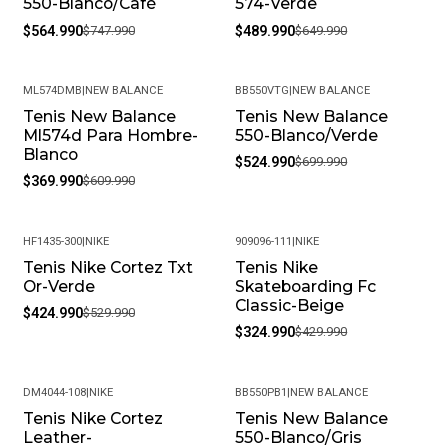
550-Blanco/Café
574-Verde
$564.990
$747.990
$489.990
$649.990
ML574DMB
|
NEW BALANCE
BB550VTG
|
NEW BALANCE
Tenis New Balance
Tenis New Balance
-39%
-25%
Ml574d Para Hombre-
550-Blanco/Verde
Blanco
$524.990
$699.990
$369.990
$609.990
HF1435-300
|
NIKE
909096-111
|
NIKE
Tenis Nike Cortez Txt
Tenis Nike
-20%
-24%
Or-Verde
Skateboarding Fc
Classic-Beige
$424.990
$529.990
$324.990
$429.990
DM4044-108
|
NIKE
BB550PB1
|
NEW BALANCE
Tenis Nike Cortez
Tenis New Balance
-20%
-32%
Leather-
550-Blanco/Gris