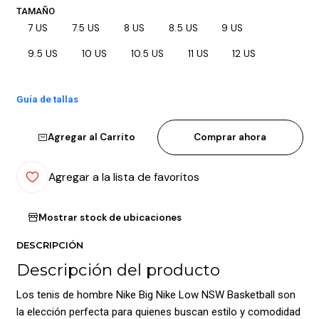
TAMAÑO
7 US
7.5 US
8 US
8.5 US
9 US
9.5 US
10 US
10.5 US
11 US
12 US
Guía de tallas
Agregar al Carrito
Comprar ahora
Agregar a la lista de favoritos
Mostrar stock de ubicaciones
DESCRIPCIÓN
Descripción del producto
Los tenis de hombre Nike Big Nike Low NSW Basketball son
la elección perfecta para quienes buscan estilo y comodidad