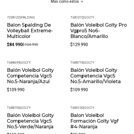
Más como estos
Servicio al Cliente Premium.
Preguntas Frecuentes
72381Z
|
SPALDING
T681072
|
GOLTY
Balon Spalding De
Balón Voleibol Golty Pro
¿Los productos son originales?
-19%
Volleyball Extreme-
Vgpro5 No6-
Sí, todos nuestros productos son 100% originales. Somos
Multicolor
Blanco/Amarillo
distribuidores autorizados de la marca, garantizando
$84.990
$104.990
$129.990
autenticidad en cada compra.
¿Cuál es la política de garantías?
Ofrecemos una garantía de 30 días por defectos de
T688699
|
GOLTY
T688774
|
GOLTY
fabricación. Si encuentras algún inconveniente,
Balón Voleibol Golty
Balón Voleibol Golty
Competencia Vgc5
Competencia Vgc5
contáctanos y lo resolveremos.
No.5-Naranja/Azul
No.5-Amarillo/Violeta
¿Es posible cambiar la talla?
$109.990
$109.990
Claro, aceptamos cambios de talla siempre que el
producto esté en perfectas condiciones y con su empaque
original.
T688750
|
GOLTY
T680150
|
GOLTY
Balón Voleibol Golty
Balon Voleibol
¿Cuál es su política de devoluciones?
Competencia Vgc5
Formación Golty Vgf
Si no estás satisfecho, contamos con una política de
No.5-Verde/Naranja
#4-Naranja
devoluciones flexible. Queremos que tu experiencia de