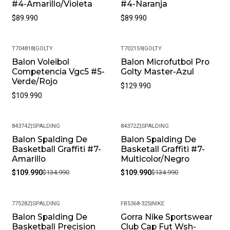
#4-Amarillo/Violeta
#4-Naranja
$89.990
$89.990
T704818
|
GOLTY
T702159
|
GOLTY
Balon Voleibol
Balon Microfutbol Pro
Competencia Vgc5 #5-
Golty Master-Azul
Verde/Rojo
$129.990
$109.990
84374Z
|
SPALDING
84372Z
|
SPALDING
Balon Spalding De
Balon Spalding De
-19%
-19%
Basketball Graffiti #7-
Basketall Graffiti #7-
Amarillo
Multicolor/Negro
$109.990
$134.990
$109.990
$134.990
77528Z
|
SPALDING
FB5368-325
|
NIKE
Balon Spalding De
Gorra Nike Sportswear
-19%
-22%
Basketball Precision
Club Cap Fut Wsh-