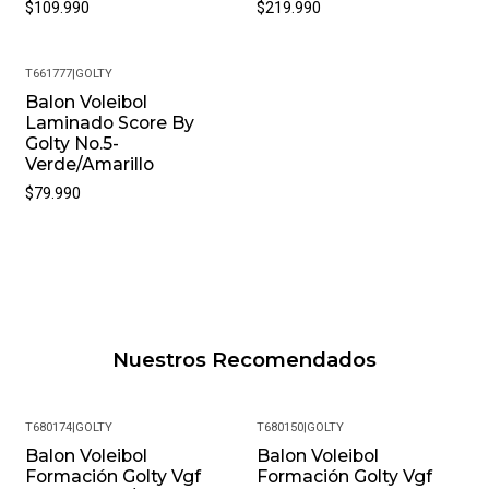
$109.990
$219.990
T661777
|
GOLTY
Nuevo
Balon Voleibol
Laminado Score By
Golty No.5-
Verde/Amarillo
$79.990
Nuestros Recomendados
T680174
|
GOLTY
T680150
|
GOLTY
Balon Voleibol
Balon Voleibol
Formación Golty Vgf
Formación Golty Vgf