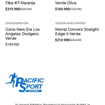
Fiba #7-Naranja
Verde Oliva
$319.990
$394.990
$104.990
$134.990
60435232
|
NEW ERA
10024295-A03
|
CONVERSE
Gorra New Era Los
Morral Convers Straight
-39%
Angeles Dodgers-
Edge Ii-Verde
Verde
$214.990
$354.990
$194.990
Tu arsenal definitivo. Reunimos la innovación de Nike, la