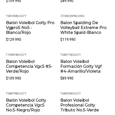
$109.990
$89.990
compra sea completamente satisfactoria.
T681058
|
GOLTY
72184Z
|
SPALDING
Balón Voleibol Golty Pro
Balon Spalding De
Vgpro5 No5 -
Volleyball Extreme Pro
Blanco/Rojo
White Spald-Blanco
$129.990
$119.990
T704818
|
GOLTY
T680174
|
GOLTY
Balon Voleibol
Balon Voleibol
Competencia Vgc5 #5-
Formación Golty Vgf
Verde/Rojo
#4-Amarillo/Violeta
$109.990
$89.990
T688798
|
GOLTY
T680594
|
GOLTY
Nuevo
Balón Voleibol Golty
Balon Voleibol
Competencia Vgc5
Profesional Golty
No.5-Negro/Rojo
Tributo No.5-Verde