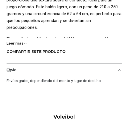
juego cómodo. Este balón ligero, con un peso de 210 a 250
gramos y una circunferencia de 62 a 64 cm, es perfecto para
que los pequeños aprendan y se diviertan sin
preocupaciones.
El enmallado en hilo de nylon al 100% y su construcción
Leer más
cosida a máquina garantizan durabilidad y resistencia. Su
COMPARTIR ESTE PRODUCTO
diseño en patrón golf no solo es atractivo, sino que también
mejora el agarre. Recomendado para jugar en superficies de
baldosa, madera y sintéticas, este balón #4 es el compañero
Envio
ideal para fomentar un ambiente lúdico y activo, ayudando a
los niños a desarrollar sus habilidades deportivas mientras
Envíos gratis, dependiendo del monto y lugar de destino
disfrutan del juego.
¡Ventajas de Comprar en Pacific Sport Colombia!:
Calidad Garantizada.
Voleibol
Distribuidores Autorizados.
Confianza Total.