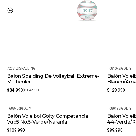
72381Z
|
SPALDING
T681072
|
GOLTY
Balon Spalding De Volleyball Extreme-
Balón Volei
-19%
Multicolor
Blanco/Amar
$84.990
$104.990
$129.990
T688750
|
GOLTY
T680198
|
GOLTY
Balón Voleibol Golty Competencia
Balon Volei
Vgc5 No.5-Verde/Naranja
#4-Verde/R
$109.990
$89.990