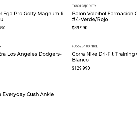
T680198
|
GOLTY
l Fga Pro Golty Magnum Ii
Balon Voleibol Formación G
ul
#4-Verde/Rojo
990
$89.990
A
FB5625-100
|
NIKE
Era Los Angeles Dodgers-
Gorra Nike Dri-Fit Training
Blanco
$129.990
e Everyday Cush Ankle