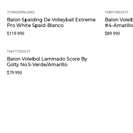
72184Z
|
SPALDING
T680174
|
GOLTY
Balon Spalding De Volleyball Extreme
Balon Volei
Pro White Spald-Blanco
#4-Amarillo
$119.990
$89.990
T661777
|
GOLTY
Nuevo
Balon Voleibol Laminado Score By
Golty No.5-Verde/Amarillo
$79.990