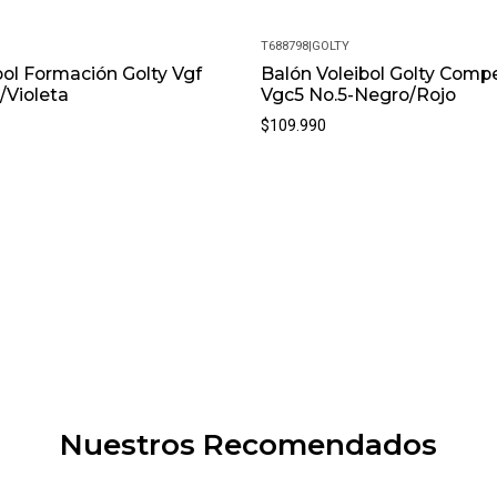
T688798
|
GOLTY
bol Formación Golty Vgf
Balón Voleibol Golty Comp
/Violeta
Vgc5 No.5-Negro/Rojo
$109.990
Nuestros Recomendados