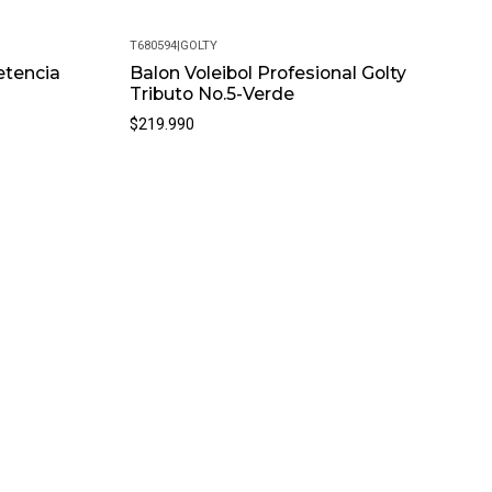
T680594
|
GOLTY
Nuevo
etencia
Balon Voleibol Profesional Golty
Tributo No.5-Verde
$219.990