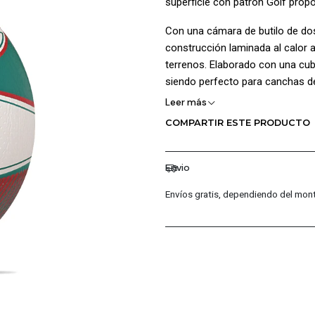
superficie con patrón Golf propo
Con una cámara de butilo de dos 
construcción laminada al calor
terrenos. Elaborado con una cubi
siendo perfecto para canchas d
280 g y una circunferencia de 65 
Leer más
COMPARTIR ESTE PRODUCTO
¡Ventajas de Comprar en Pacific
Calidad Garantizada.
Envio
Distribuidores Autorizados.
Confianza Total.
Envíos gratis, dependiendo del mont
Servicio al Cliente Premium
Preguntas Fr
¿Los productos son originale
Sí, todos nuestros productos 
marca, garantizando autentici