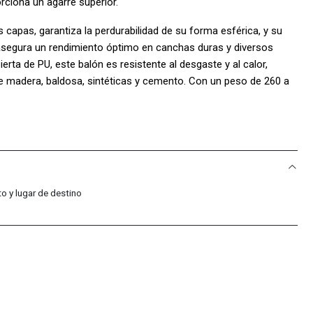
rciona un agarre superior.
capas, garantiza la perdurabilidad de su forma esférica, y su
 asegura un rendimiento óptimo en canchas duras y diversos
erta de PU, este balón es resistente al desgaste y al calor,
e madera, baldosa, sintéticas y cemento. Con un peso de 260 a
a 67 cm, ¡prepárate para llevar tu juego al siguiente nivel!
 Sport Colombia!:
o y lugar de destino
.
ecuentes
s?
son 100% originales. Somos distribuidores autorizados de la
dad en cada compra.