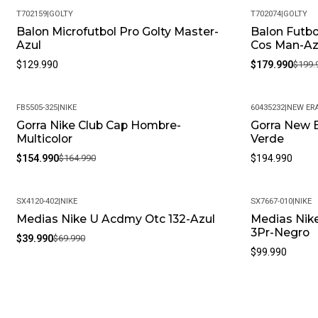
T702159
|
GOLTY
T702074
|
GOLTY
Balon Microfutbol Pro Golty Master-
Balon Futbo
-10%
Azul
Cos Man-Az
$129.990
$179.990
$199.
FB5505-325
|
NIKE
60435232
|
NEW ER
Gorra Nike Club Cap Hombre-
Gorra New 
-6%
Multicolor
Verde
$154.990
$164.990
$194.990
SX4120-402
|
NIKE
SX7667-010
|
NIKE
Medias Nike U Acdmy Otc 132-Azul
Medias Nik
-43%
3Pr-Negro
$39.990
$69.990
$99.990