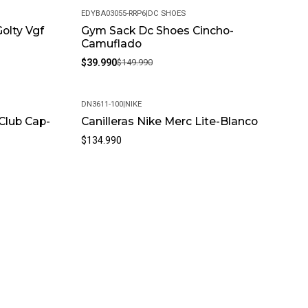
EDYBA03055-RRP6
|
DC SHOES
olty Vgf
Gym Sack Dc Shoes Cincho-
-73%
Camuflado
$39.990
$149.990
DN3611-100
|
NIKE
 Club Cap-
Canilleras Nike Merc Lite-Blanco
$134.990