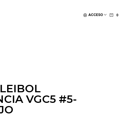
ACCESO
0
LEIBOL
CIA VGC5 #5-
JO