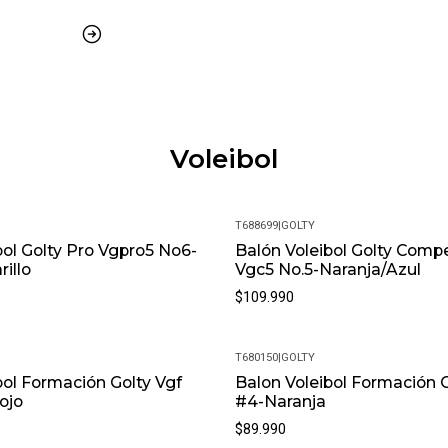
¿Cuál es la política de garantí
Ofrecemos una garantía de 30 
inconveniente, contáctanos y 
¿Es posible cambiar la talla?
Claro, aceptamos cambios de t
con su empaque original.
Voleibol
¿Cuál es su política de devol
Si no estás satisfecho, conta
experiencia de compra sea co
T688699
|
GOLTY
bol Golty Pro Vgpro5 No6-
Balón Voleibol Golty Comp
illo
Vgc5 No.5-Naranja/Azul
$109.990
T680150
|
GOLTY
bol Formación Golty Vgf
Balon Voleibol Formación G
ojo
#4-Naranja
$89.990