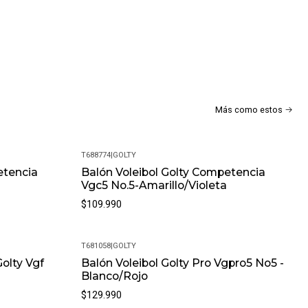
as?
días por defectos de fabricación. Si encuentras algún
lo resolveremos.
alla siempre que el producto esté en perfectas condiciones y
uciones?
Más como estos
mos con una política de devoluciones flexible. Queremos que tu
mpletamente satisfactoria.
T688774
|
GOLTY
etencia
Balón Voleibol Golty Competencia
Vgc5 No.5-Amarillo/Violeta
$109.990
T681058
|
GOLTY
olty Vgf
Balón Voleibol Golty Pro Vgpro5 No5 -
Blanco/Rojo
$129.990