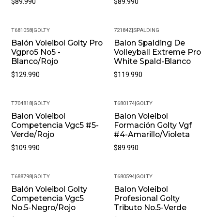
$89.990
$89.990
T681058
|
GOLTY
72184Z
|
SPALDING
Balón Voleibol Golty Pro
Balon Spalding De
Vgpro5 No5 -
Volleyball Extreme Pro
Blanco/Rojo
White Spald-Blanco
$129.990
$119.990
T704818
|
GOLTY
T680174
|
GOLTY
Balon Voleibol
Balon Voleibol
Competencia Vgc5 #5-
Formación Golty Vgf
Verde/Rojo
#4-Amarillo/Violeta
$109.990
$89.990
T688798
|
GOLTY
T680594
|
GOLTY
Nuevo
Balón Voleibol Golty
Balon Voleibol
Competencia Vgc5
Profesional Golty
No.5-Negro/Rojo
Tributo No.5-Verde