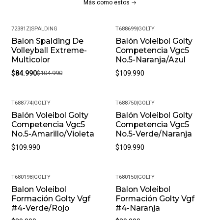
Más como estos
72381Z
|
SPALDING
T688699
|
GOLTY
Balon Spalding De
Balón Voleibol Golty
-19%
Volleyball Extreme-
Competencia Vgc5
Multicolor
No.5-Naranja/Azul
$84.990
$104.990
$109.990
T688774
|
GOLTY
T688750
|
GOLTY
Balón Voleibol Golty
Balón Voleibol Golty
Competencia Vgc5
Competencia Vgc5
No.5-Amarillo/Violeta
No.5-Verde/Naranja
$109.990
$109.990
T680198
|
GOLTY
T680150
|
GOLTY
Balon Voleibol
Balon Voleibol
Formación Golty Vgf
Formación Golty Vgf
#4-Verde/Rojo
#4-Naranja