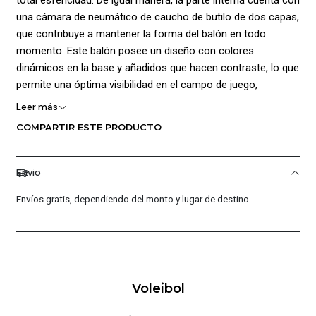
una cámara de neumático de caucho de butilo de dos capas,
que contribuye a mantener la forma del balón en todo
momento. Este balón posee un diseño con colores
dinámicos en la base y añadidos que hacen contraste, lo que
permite una óptima visibilidad en el campo de juego,
asegurando que el balón se destaque claramente. Además,
Leer más
en la parte frontal, se agrega el logo de la marca Golty,
COMPARTIR ESTE PRODUCTO
garantizando la autenticidad y calidad del producto. Ideal
para superficies Internas y Externas; Tamaño No 5; Peso:260
a 280 gr; Circunferencia: 63 a 67 cm; Rebote Mínimo 115 cm
Envio
Envíos gratis, dependiendo del monto y lugar de destino
Voleibol