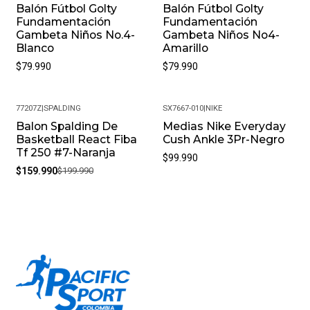
Balón Fútbol Golty
Balón Fútbol Golty
Fundamentación
Fundamentación
Gambeta Niños No.4-
Gambeta Niños No4-
Blanco
Amarillo
$79.990
$79.990
77207Z
|
SPALDING
SX7667-010
|
NIKE
Balon Spalding De
Medias Nike Everyday
-20%
Basketball React Fiba
Cush Ankle 3Pr-Negro
Tf 250 #7-Naranja
$99.990
$159.990
$199.990