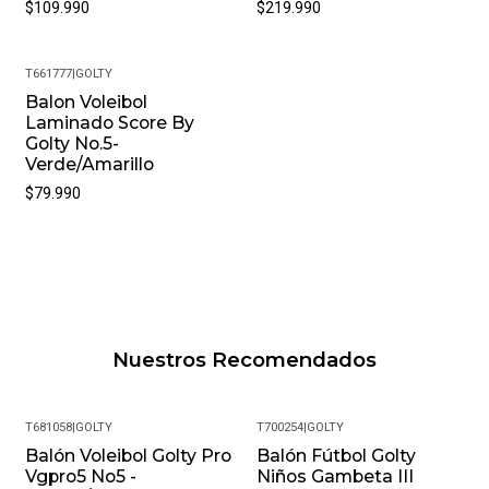
$109.990
$219.990
T661777
|
GOLTY
Nuevo
Balon Voleibol
Laminado Score By
Golty No.5-
Verde/Amarillo
$79.990
Nuestros Recomendados
T681058
|
GOLTY
T700254
|
GOLTY
Balón Voleibol Golty Pro
Balón Fútbol Golty
Vgpro5 No5 -
Niños Gambeta III