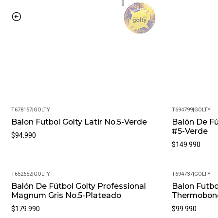
T678157
|
GOLTY
T694799
|
GOLTY
Balon Futbol Golty Latir No.5-Verde
Balón De Fút
#5-Verde
$94.990
$149.990
T652652
|
GOLTY
T694737
|
GOLTY
Balón De Fútbol Golty Professional
Balon Futbo
Magnum Gris No.5-Plateado
Thermobon
$179.990
$99.990