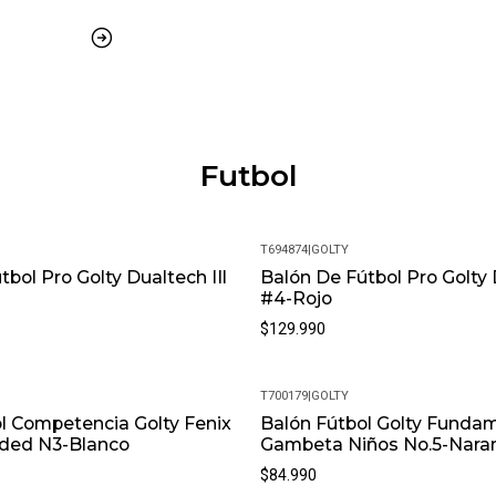
Futbol
T694874
|
GOLTY
bol Pro Golty Dualtech IIl
Balón De Fútbol Pro Golty 
#4-Rojo
$129.990
T700179
|
GOLTY
l Competencia Golty Fenix
Balón Fútbol Golty Funda
ded N3-Blanco
Gambeta Niños No.5-Nara
$84.990