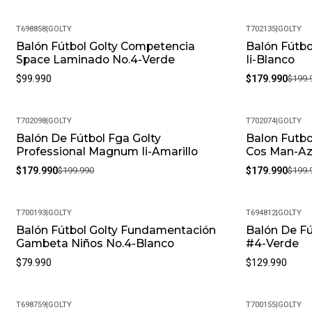
T698858
|
GOLTY
T702135
|
GOLTY
Balón Fútbol Golty Competencia
Balón Fútb
-10%
Space Laminado No.4-Verde
Ii-Blanco
$99.990
$179.990
$199.
T702098
|
GOLTY
T702074
|
GOLTY
Balón De Fútbol Fga Golty
Balon Futbo
-10%
-10%
Professional Magnum Ii-Amarillo
Cos Man-Az
$179.990
$199.990
$179.990
$199.
T700193
|
GOLTY
T694812
|
GOLTY
Balón Fútbol Golty Fundamentación
Balón De Fút
Gambeta Niños No.4-Blanco
#4-Verde
$79.990
$129.990
T698759
|
GOLTY
T700155
|
GOLTY