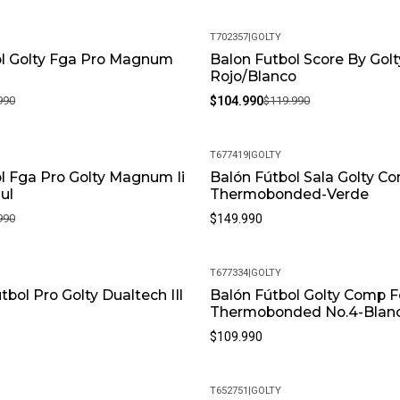
T702357
|
GOLTY
ol Golty Fga Pro Magnum
Balon Futbol Score By Golt
-13%
Rojo/Blanco
990
$104.990
$119.990
T677419
|
GOLTY
l Fga Pro Golty Magnum Ii
Balón Fútbol Sala Golty C
ul
Thermobonded-Verde
990
$149.990
T677334
|
GOLTY
bol Pro Golty Dualtech IIl
Balón Fútbol Golty Comp F
Thermobonded No.4-Blan
$109.990
T652751
|
GOLTY