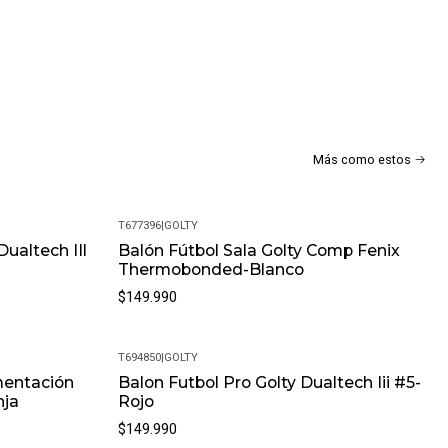
Más como estos
T677396
|
GOLTY
Dualtech IIl
Balón Fútbol Sala Golty Comp Fenix
Thermobonded-Blanco
$149.990
T694850
|
GOLTY
mentación
Balon Futbol Pro Golty Dualtech Iii #5-
nja
Rojo
$149.990