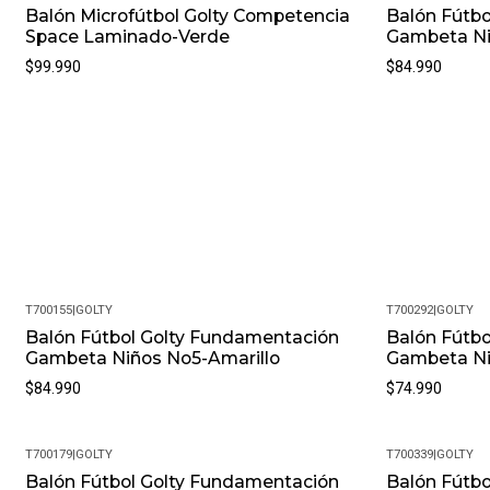
Balón Microfútbol Golty Competencia
Balón Fútb
Space Laminado-Verde
Gambeta Ni
$99.990
$84.990
T700155
|
GOLTY
T700292
|
GOLTY
Balón Fútbol Golty Fundamentación
Balón Fútb
Gambeta Niños No5-Amarillo
Gambeta Ni
$84.990
$74.990
T700179
|
GOLTY
T700339
|
GOLTY
Balón Fútbol Golty Fundamentación
Balón Fútb