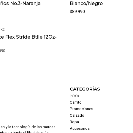
ños No.3-Naranja
Blanco/Negro
$89.990
IKE
e Flex Stride Btlle 12Oz-
990
CATEGORÍAS
Inicio
Carrito
Promociones
Calzado
Ropa
dan y la tecnología de las marcas
Accesorios
intenso hasta el lifestyle más