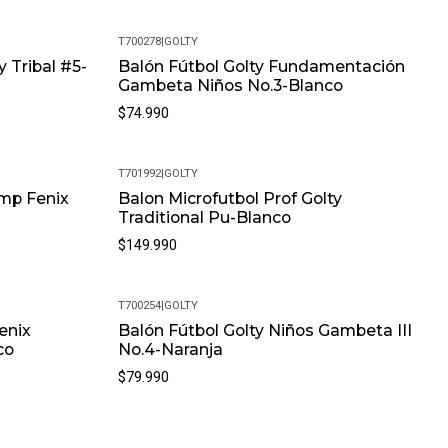
T700278
|
GOLTY
y Tribal #5-
Balón Fútbol Golty Fundamentación
Gambeta Niños No.3-Blanco
$74.990
T701992
|
GOLTY
omp Fenix
Balon Microfutbol Prof Golty
Traditional Pu-Blanco
$149.990
T700254
|
GOLTY
enix
Balón Fútbol Golty Niños Gambeta III
co
No.4-Naranja
$79.990