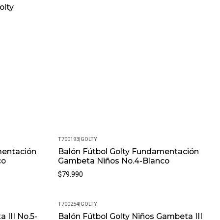
olty
T700193
|
GOLTY
mentación
Balón Fútbol Golty Fundamentación
co
Gambeta Niños No.4-Blanco
$79.990
T700254
|
GOLTY
 III No.5-
Balón Fútbol Golty Niños Gambeta III