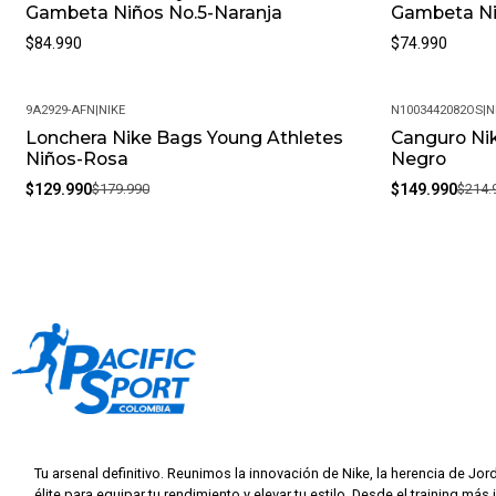
Gambeta Niños No.5-Naranja
Gambeta Ni
$84.990
$74.990
9A2929-AFN
|
NIKE
N1003442082OS
|
N
Lonchera Nike Bags Young Athletes
Canguro Nik
-28%
-30%
Niños-Rosa
Negro
$129.990
$179.990
$149.990
$214.
Tu arsenal definitivo. Reunimos la innovación de Nike, la herencia de Jor
élite para equipar tu rendimiento y elevar tu estilo. Desde el training más 