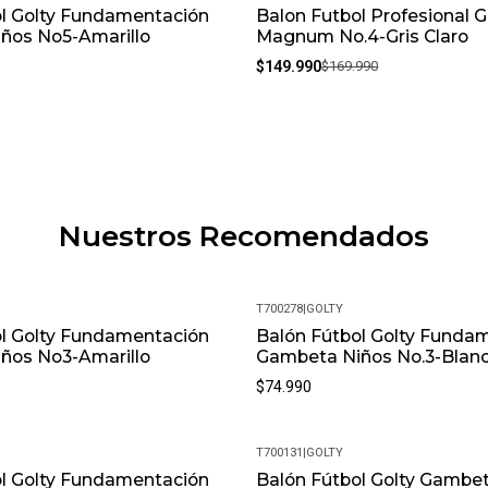
ol Golty Fundamentación
Balon Futbol Profesional G
-12%
ños No5-Amarillo
Magnum No.4-Gris Claro
$149.990
$169.990
Nuestros Recomendados
T700278
|
GOLTY
ol Golty Fundamentación
Balón Fútbol Golty Funda
ños No3-Amarillo
Gambeta Niños No.3-Blan
$74.990
T700131
|
GOLTY
ol Golty Fundamentación
Balón Fútbol Golty Gambeta