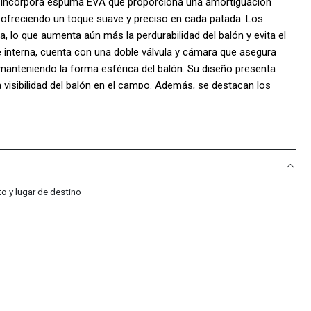
ón incorpora espuma EVA que proporciona una amortiguación
 ofreciendo un toque suave y preciso en cada patada. Los
, lo que aumenta aún más la perdurabilidad del balón y evita el
 interna, cuenta con una doble válvula y cámara que asegura
 manteniendo la forma esférica del balón. Su diseño presenta
 visibilidad del balón en el campo. Además, se destacan los
olty, garantizando su autenticidad y calidad. Tamaño #4. Peso:
5 a 65 cm.
o y lugar de destino