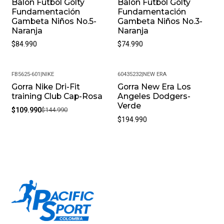
Balón Fútbol Golty
Balón Fútbol Golty
Fundamentación
Fundamentación
Gambeta Niños No.5-
Gambeta Niños No.3-
Naranja
Naranja
$84.990
$74.990
FB5625-601
|
NIKE
60435232
|
NEW ERA
Gorra Nike Dri-Fit
Gorra New Era Los
-24%
training Club Cap-Rosa
Angeles Dodgers-
Verde
$109.990
$144.990
$194.990