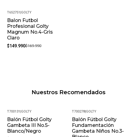
T652751
|
GOLTY
Balon Futbol
-12%
Profesional Golty
Magnum No.4-Gris
Claro
$149.990
$169.990
Nuestros Recomendados
T700131
|
GOLTY
T700278
|
GOLTY
Balón Fútbol Golty
Balón Fútbol Golty
Gambeta III No.5-
Fundamentación
Blanco/Negro
Gambeta Niños No.3-
Blanco