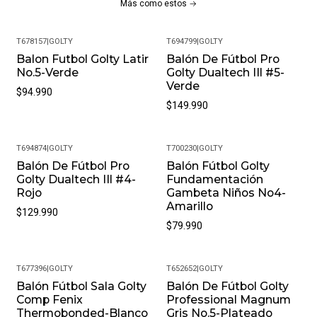
Más como estos
T678157
|
GOLTY
T694799
|
GOLTY
Balon Futbol Golty Latir
Balón De Fútbol Pro
No.5-Verde
Golty Dualtech IIl #5-
Verde
$94.990
$149.990
T694874
|
GOLTY
T700230
|
GOLTY
Balón De Fútbol Pro
Balón Fútbol Golty
Golty Dualtech IIl #4-
Fundamentación
Rojo
Gambeta Niños No4-
Amarillo
$129.990
$79.990
T677396
|
GOLTY
T652652
|
GOLTY
Balón Fútbol Sala Golty
Balón De Fútbol Golty
Comp Fenix
Professional Magnum
Thermobonded-Blanco
Gris No.5-Plateado