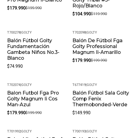
Rojo/Blanco
$179.990
$199.990
$104.990
$119.990
T700278
|
GOLTY
T702098
|
GOLTY
Balón Fútbol Golty
Balón De Fútbol Fga
-10%
Fundamentación
Golty Professional
Gambeta Niños No.3-
Magnum Ii-Amarillo
Blanco
$179.990
$199.990
$74.990
T702074
|
GOLTY
T677419
|
GOLTY
Balon Futbol Fga Pro
Balón Fútbol Sala Golty
-10%
Golty Magnum Ii Cos
Comp Fenix
Man-Azul
Thermobonded-Verde
$179.990
$199.990
$149.990
T701992
|
GOLTY
T700193
|
GOLTY