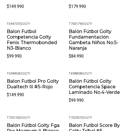
$149.990
$179.990
T694737
|
GOLTY
T700179
|
GOLTY
Balon Futbol
Balón Fútbol Golty
Competencia Golty
Fundamentación
Fenix Thermobonded
Gambeta Niños No.5-
N3-Blanco
Naranja
$99.990
$84.990
T694850
|
GOLTY
T698858
|
GOLTY
Balon Futbol Pro Golty
Balón Fútbol Golty
Dualtech Iii #5-Rojo
Competencia Space
Laminado No.4-Verde
$149.990
$99.990
T702135
|
GOLTY
T702357
|
GOLTY
Balón Fútbol Golty Fga
Balon Futbol Score By
-10%
-13%
Pro Magnum Ii-Blanco
Golty Tribal #5-