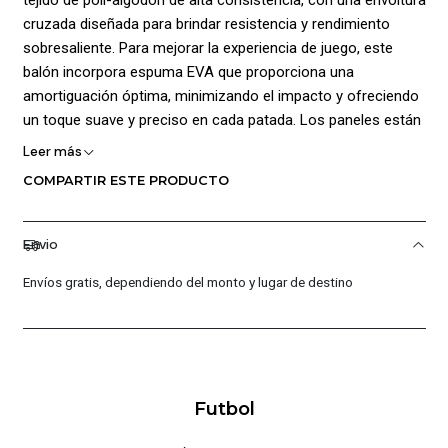
cruzada diseñada para brindar resistencia y rendimiento
sobresaliente. Para mejorar la experiencia de juego, este
balón incorpora espuma EVA que proporciona una
amortiguación óptima, minimizando el impacto y ofreciendo
un toque suave y preciso en cada patada. Los paneles están
cosidos a máquina, lo que aumenta aún más la
Leer más
perdurabilidad del balón y el desgaste prematuro. En su parte
COMPARTIR ESTE PRODUCTO
interna, cuenta con una doble válvula y cámara que asegura
una retención de aire confiable, manteniendo la forma
esférica del balón. Su diseño presenta colores vibrantes que
Envio
mejoran la visibilidad del balón en el campo. Además, se
Envíos gratis, dependiendo del monto y lugar de destino
destacan los gráficos de la marca y el logo Golty,
garantizando su autenticidad y calidad. Tamaño #4. ¡Peso:
350 a 390! g ¡Circunferencia: 63,5 a 65 cm.!
Futbol