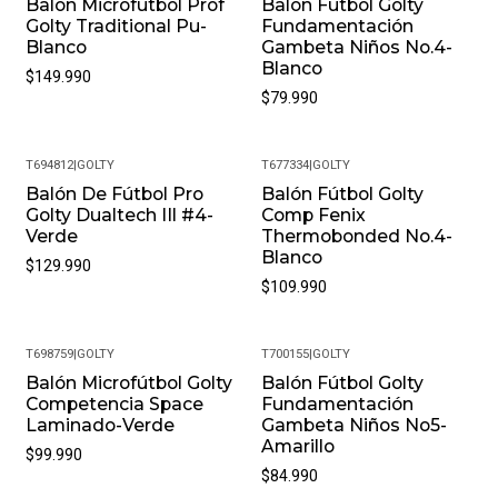
Balon Microfutbol Prof
Balón Fútbol Golty
Golty Traditional Pu-
Fundamentación
Blanco
Gambeta Niños No.4-
Blanco
$149.990
$79.990
T694812
|
GOLTY
T677334
|
GOLTY
Balón De Fútbol Pro
Balón Fútbol Golty
Golty Dualtech IIl #4-
Comp Fenix
Verde
Thermobonded No.4-
Blanco
$129.990
$109.990
T698759
|
GOLTY
T700155
|
GOLTY
Balón Microfútbol Golty
Balón Fútbol Golty
Competencia Space
Fundamentación
Laminado-Verde
Gambeta Niños No5-
Amarillo
$99.990
$84.990