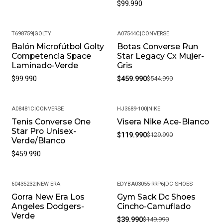
$99.990
T698759
|
GOLTY
A07544C
|
CONVERSE
Balón Microfútbol Golty
Botas Converse Run
-16%
Competencia Space
Star Legacy Cx Mujer-
Laminado-Verde
Gris
$99.990
$459.990
$544.990
A08481C
|
CONVERSE
HJ3689-100
|
NIKE
Tenis Converse One
Visera Nike Ace-Blanco
-8%
Star Pro Unisex-
$119.990
$129.990
Verde/Blanco
$459.990
60435232
|
NEW ERA
EDYBA03055-RRP6
|
DC SHOES
Gorra New Era Los
Gym Sack Dc Shoes
-73%
Angeles Dodgers-
Cincho-Camuflado
Verde
$39.990
$149.990