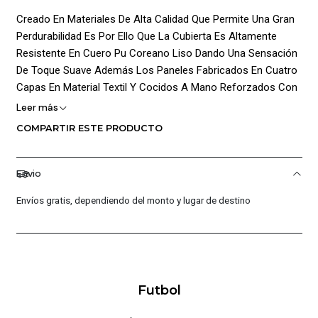
Creado En Materiales De Alta Calidad Que Permite Una Gran
Perdurabilidad Es Por Ello Que La Cubierta Es Altamente
Resistente En Cuero Pu Coreano Liso Dando Una Sensación
De Toque Suave Además Los Paneles Fabricados En Cuatro
Capas En Material Textil Y Cocidos A Mano Reforzados Con
Hilo De Alta Tenacidad Permitiendo Una Esfericidad Optima,
Leer más
Además La Parte Interna Cuenta Con Cámara De Butilo En
COMPARTIR ESTE PRODUCTO
Dos Capas Generando Una Mayor Retención De Aire Así
Mismo Su Diseño Deportivo Posee Colores Llamativos
Haciéndolo Visible En La Cancha De Juego Agregando
Envio
Graficas De La Marca Además Este Balón Es Ideal Para
Envíos gratis, dependiendo del monto y lugar de destino
Canchas Artificiales
Características Principales:
Cubierta En Cuero Pu Coreano Liso
Paneles Fabricados En Cuatro Capas
Futbol
Paneles Cocidos En Hilos De Alta Tenacidad
Cámara De Butilo En Dos Capas