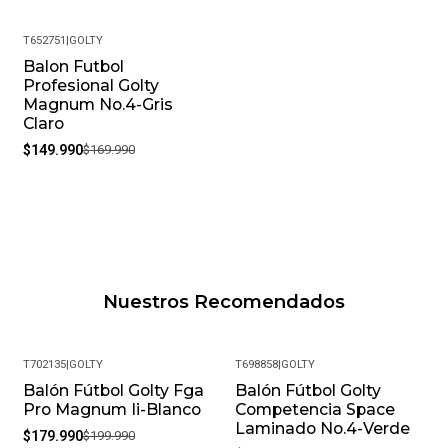
T652751
|
GOLTY
Balon Futbol
-12%
Profesional Golty
Magnum No.4-Gris
Claro
$149.990
$169.990
Nuestros Recomendados
T702135
|
GOLTY
T698858
|
GOLTY
Balón Fútbol Golty Fga
Balón Fútbol Golty
-10%
Pro Magnum Ii-Blanco
Competencia Space
Laminado No.4-Verde
$179.990
$199.990