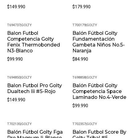
Circunferencia 62 A 64 Cm
$149.990
$179.990
Rebote: 70 A 100 Cm
T694737
|
GOLTY
T700179
|
GOLTY
¡Ventajas De Comprar En Pacific Sport Colombia!:
Balon Futbol
Balón Fútbol Golty
Competencia Golty
Fundamentación
Productos Originales: En Pacific Sport Colombia, Solo
Fenix Thermobonded
Gambeta Niños No.5-
Vendemos Productos Originales, Garantizando La
N3-Blanco
Naranja
Autenticidad Y Calidad De Cada Par De Tenis.
$99.990
$84.990
Distribuidores Autorizados: Somos Distribuidores
Autorizados De La Marca, Lo Que Nos Permite
Ofrecerte Las Últimas Tendencias Y Modelos
T694850
|
GOLTY
T698858
|
GOLTY
Exclusivos.
Balon Futbol Pro Golty
Balón Fútbol Golty
Garantía De 30 Días: Cada Compra Incluye Una Garantía
Dualtech Iii #5-Rojo
Competencia Space
Laminado No.4-Verde
De 30 Días Por Defectos De Fabricación, Para Que
$149.990
$99.990
Compres Con Total Confianza.
Atención Al Cliente Excepcional: Nuestro Equipo Está
Siempre Disponible Para Ayudarte Con Cualquier
T702135
|
GOLTY
T702357
|
GOLTY
Consulta O Inconveniente. Nos Esforzamos Por Ofrecer
Balón Fútbol Golty Fga
Balon Futbol Score By
-10%
-13%
Un Servicio Al Cliente De Primera Clase Para Que Tu
Pro Magnum Ii-Blanco
Golty Tribal #5-