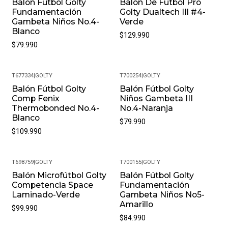
Balón Fútbol Golty
Balón De Fútbol Pro
Devoluciones Flexible. Queremos Que Estés
Fundamentación
Golty Dualtech IIl #4-
Completamente Feliz Y Puedas Volver A Elegirnos.
Gambeta Niños No.4-
Verde
Blanco
$129.990
¿Cómo Debo Cuidar Mis Productos? Para Mantener Tu
$79.990
Producto En Las Mejores Condiciones, Recomendamos
Limpiarlos Con Un Paño Húmedo Y Evitar El Uso De
Productos Químicos Fuertes. Almacénalos En Un Lugar
T677334
|
GOLTY
T700254
|
GOLTY
Fresco Y Seco Cuando No Los Estés Usando.
Balón Fútbol Golty
Balón Fútbol Golty
Comp Fenix
Niños Gambeta III
Thermobonded No.4-
No.4-Naranja
Blanco
$79.990
$109.990
T698759
|
GOLTY
T700155
|
GOLTY
Balón Microfútbol Golty
Balón Fútbol Golty
Competencia Space
Fundamentación
Laminado-Verde
Gambeta Niños No5-
Amarillo
$99.990
$84.990