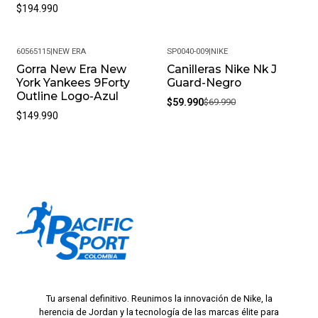
$194.990
60565115
|
NEW ERA
SP0040-009
|
NIKE
Gorra New Era New
Canilleras Nike Nk J
-14%
York Yankees 9Forty
Guard-Negro
Outline Logo-Azul
$59.990
$69.990
$149.990
Tu arsenal definitivo. Reunimos la innovación de Nike, la
herencia de Jordan y la tecnología de las marcas élite para