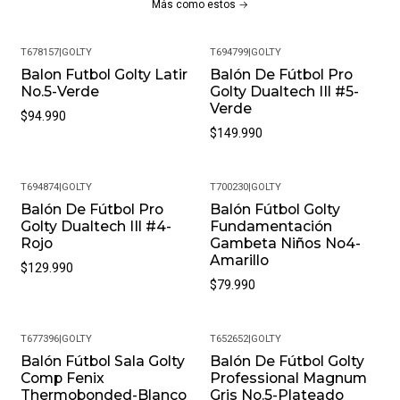
Más como estos
Logo Golty Estampado
Uso En Canchas Artificiales
T678157
|
GOLTY
T694799
|
GOLTY
Balon Futbol Golty Latir
Balón De Fútbol Pro
Más Detalles:
No.5-Verde
Golty Dualtech IIl #5-
Verde
Peso Del Paquete: 1 Kg
$94.990
$149.990
Meses De Garantía: 1
Garantía: Por Defectos De Fábrica
T694874
|
GOLTY
T700230
|
GOLTY
Balón De Fútbol Pro
Balón Fútbol Golty
Condición: Nuevo
Golty Dualtech IIl #4-
Fundamentación
Rojo
Gambeta Niños No4-
Color: Amarillo
Amarillo
$129.990
$79.990
Nombre De Color: Amarillo
Género: Unisex
T677396
|
GOLTY
T652652
|
GOLTY
Balón Fútbol Sala Golty
Balón De Fútbol Golty
Peso 400 A 440 G
Comp Fenix
Professional Magnum
Thermobonded-Blanco
Gris No.5-Plateado