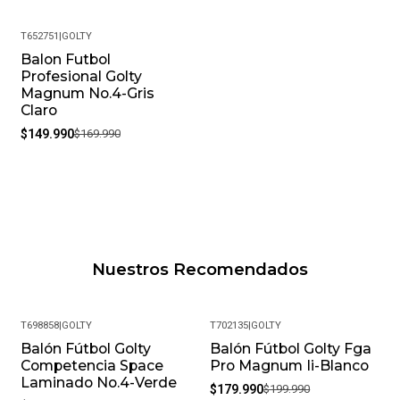
T652751
|
GOLTY
Balon Futbol
-12%
Profesional Golty
Magnum No.4-Gris
Claro
$149.990
$169.990
Nuestros Recomendados
T698858
|
GOLTY
T702135
|
GOLTY
Balón Fútbol Golty
Balón Fútbol Golty Fga
-10%
Competencia Space
Pro Magnum Ii-Blanco
Laminado No.4-Verde
$179.990
$199.990