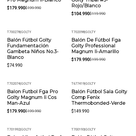
Rojo/Blanco
$179.990
$199.990
$104.990
$119.990
T700278
|
GOLTY
T702098
|
GOLTY
Balón Fútbol Golty
Balón De Fútbol Fga
-10%
Fundamentación
Golty Professional
Gambeta Niños No.3-
Magnum Ii-Amarillo
Blanco
$179.990
$199.990
$74.990
T702074
|
GOLTY
T677419
|
GOLTY
Balon Futbol Fga Pro
Balón Fútbol Sala Golty
-10%
Golty Magnum Ii Cos
Comp Fenix
Man-Azul
Thermobonded-Verde
$179.990
$199.990
$149.990
T701992
|
GOLTY
T700193
|
GOLTY