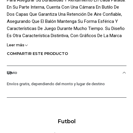
En Su Parte Interna, Cuenta Con Una Cámara En Butilo De
Dos Capas Que Garantiza Una Retención De Aire Confiable,
Asegurando Que El Balón Mantenga Su Forma Esférica Y
Características De Juego Durante Mucho Tiempo. Su Diseño
Es Otra Característica Distintiva, Con Gráficos De La Marca
En Varios Colores Que Mejoran Su Visibilidad En El Campo Y
Leer más
Le Otorgan Un Aspecto Dinámico Y Atractivo. Además, El
COMPARTIR ESTE PRODUCTO
Logo Golty Estampado Agrega Un Toque De Estilo Y
Autenticidad, Haciéndolo Único. Ideal Para Superficies Duras.
Peso 440 A 450 G. Circunferencia 58 A 60 Cm. Rebote
Envio
Máximo 35 Cm.
Envíos gratis, dependiendo del monto y lugar de destino
¡Ventajas De Comprar En Pacific Sport Colombia!:
Productos Originales: En Pacific Sport Colombia, Solo
Vendemos Productos Originales, Garantizando La
Autenticidad Y Calidad De Cada Par De Tenis.
Futbol
Distribuidores Autorizados: Somos Distribuidores
Autorizados De La Marca, Lo Que Nos Permite