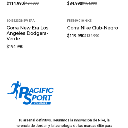
$114.990
$134.990
$84.990
$164.990
60435232
|
NEW ERA
FB5369-010
|
NIKE
Gorra New Era Los
Gorra Nike Club-Negro
-11%
Angeles Dodgers-
$119.990
$134.990
Verde
$194.990
Tu arsenal definitivo. Reunimos la innovación de Nike, la
herencia de Jordan y la tecnología de las marcas élite para