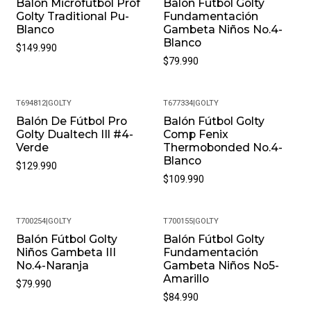
Balon Microfutbol Prof
Balón Fútbol Golty
Golty Traditional Pu-
Fundamentación
Blanco
Gambeta Niños No.4-
Blanco
$149.990
$79.990
T694812
|
GOLTY
T677334
|
GOLTY
Balón De Fútbol Pro
Balón Fútbol Golty
Golty Dualtech IIl #4-
Comp Fenix
Verde
Thermobonded No.4-
Blanco
$129.990
$109.990
T700254
|
GOLTY
T700155
|
GOLTY
Balón Fútbol Golty
Balón Fútbol Golty
Niños Gambeta III
Fundamentación
No.4-Naranja
Gambeta Niños No5-
Amarillo
$79.990
$84.990