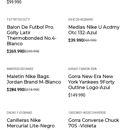
$99.990
T677877
|
GOLTY
SX4120-402
|
NIKE
Balon De Futbol Pro.
Medias Nike U Acdmy
-10%
-43%
Golty Latir
Otc 132-Azul
Thermobonded No.4-
$39.990
$69.990
Blanco
$269.990
$299.990
MM0920-001
|
NIKE
60565115
|
NEW ERA
Maletin Nike Bags
Gorra New Era New
-24%
Jordan Brand M-Blanco
York Yankees 9Forty
Outline Logo-Azul
$284.990
$374.990
$149.990
DN3611-010
|
NIKE
10023831-A02
|
CONVERSE
Canilleras Nike
Gorra Converse Chuck
-15%
-48%
Mercurial Lite-Negro
70S -Violeta