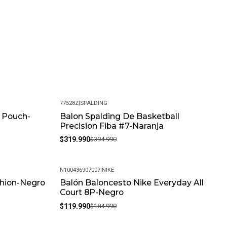
77528Z
|
SPALDING
y Pouch-
Balon Spalding De Basketball
-19%
Precision Fiba #7-Naranja
$319.990
$394.990
N100436907007
|
NIKE
shion-Negro
Balón Baloncesto Nike Everyday All
-35%
Court 8P-Negro
$119.990
$184.990