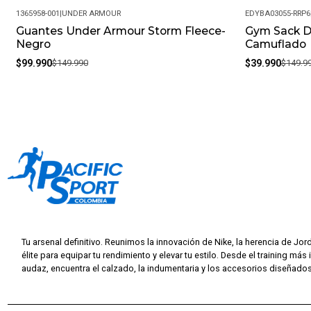
1365958-001
|
UNDER ARMOUR
EDYBA03055-RRP6
Guantes Under Armour Storm Fleece-
Gym Sack D
-33%
-73%
Negro
Camuflado
$99.990
$149.990
$39.990
$149.9
Tu arsenal definitivo. Reunimos la innovación de Nike, la herencia de Jor
élite para equipar tu rendimiento y elevar tu estilo. Desde el training más 
audaz, encuentra el calzado, la indumentaria y los accesorios diseñados 