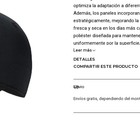
optimiza la adaptación a difere
Además, los paneles incorporan 
estratégicamente, mejorando la ve
fresca y seca en los días más ca
poliéster diseñada para mantener 
uniformemente por la superficie,
Leer más
cuenta con un cierre en strapba
que la gorra se mantenga en su 
DETALLES
COMPARTIR ESTE PRODUCTO
Envio
Envíos gratis, dependiendo del mont