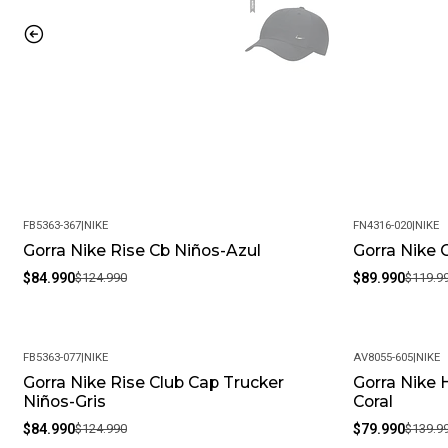
FB5363-367
|
NIKE
FN4316-020
|
NIKE
Gorra Nike Rise Cb Niños-Azul
Gorra Nike 
-32%
-25%
$84.990
$124.990
$89.990
$119.9
FB5363-077
|
NIKE
AV8055-605
|
NIKE
Gorra Nike Rise Club Cap Trucker
Gorra Nike 
-32%
-43%
Niños-Gris
Coral
$84.990
$124.990
$79.990
$139.9