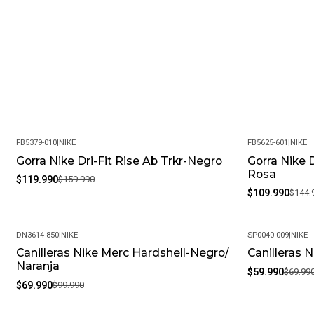
FB5379-010
|
NIKE
FB5625-601
|
NIKE
Gorra Nike Dri-Fit Rise Ab Trkr-Negro
Gorra Nike D
-25%
-24%
Rosa
$119.990
$159.990
$109.990
$144.
DN3614-850
|
NIKE
SP0040-009
|
NIKE
Canilleras Nike Merc Hardshell-Negro/
Canilleras 
-30%
-14%
Naranja
$59.990
$69.99
$69.990
$99.990