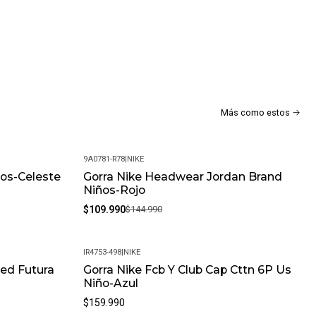
Más como estos
9A0781-R78
|
NIKE
ños-Celeste
Gorra Nike Headwear Jordan Brand
-24%
Niños-Rojo
$109.990
$144.990
IR4753-498
|
NIKE
red Futura
Gorra Nike Fcb Y Club Cap Cttn 6P Us
Niño-Azul
$159.990