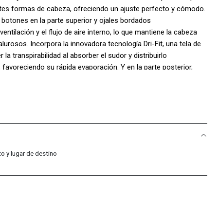
ntes formas de cabeza, ofreciendo un ajuste perfecto y cómodo.
botones en la parte superior y ojales bordados
ntilación y el flujo de aire interno, lo que mantiene la cabeza
lurosos. Incorpora la innovadora tecnología Dri-Fit, una tela de
la transpirabilidad al absorber el sudor y distribuirlo
 favoreciendo su rápida evaporación. Y en la parte posterior,
ck, que permite un ajuste personalizado y preciso, garantizando
lugar durante toda la jornada. Composición 100% poliéster.
o y lugar de destino