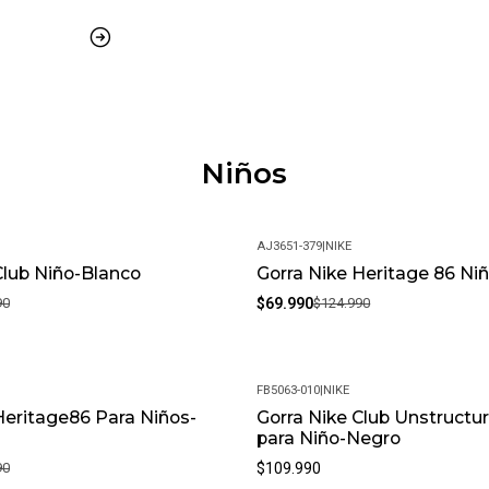
Niños
AJ3651-379
|
NIKE
Club Niño-Blanco
Gorra Nike Heritage 86 Ni
-44%
90
$69.990
$124.990
FB5063-010
|
NIKE
Heritage86 Para Niños-
Gorra Nike Club Unstructu
para Niño-Negro
90
$109.990