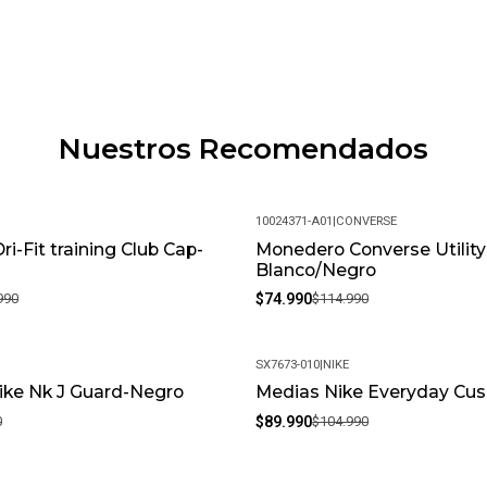
Nuestros Recomendados
10024371-A01
|
CONVERSE
ri-Fit training Club Cap-
Monedero Converse Utilit
-35%
Blanco/Negro
990
$74.990
$114.990
SX7673-010
|
NIKE
Nike Nk J Guard-Negro
Medias Nike Everyday Cu
-14%
0
$89.990
$104.990