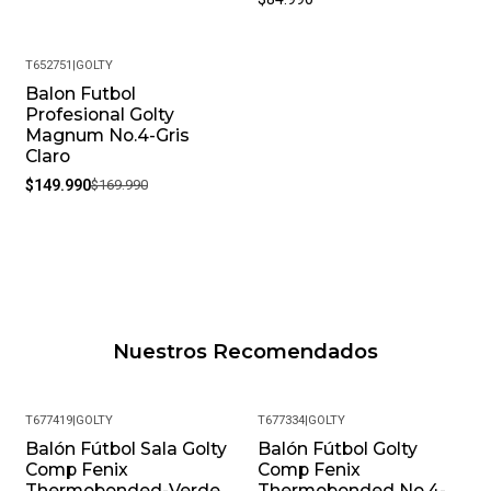
T652751
|
GOLTY
Balon Futbol
-12%
Profesional Golty
Magnum No.4-Gris
Claro
$149.990
$169.990
Nuestros Recomendados
T677419
|
GOLTY
T677334
|
GOLTY
Balón Fútbol Sala Golty
Balón Fútbol Golty
Comp Fenix
Comp Fenix
Thermobonded-Verde
Thermobonded No.4-