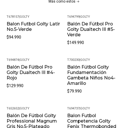
Más como estos
T678157
|
GOLTY
T694799
|
GOLTY
Balon Futbol Golty Latir
Balón De Fútbol Pro
No.5-Verde
Golty Dualtech IIl #5-
Verde
$94.990
$149.990
T694874
|
GOLTY
T700230
|
GOLTY
Balón De Fútbol Pro
Balón Fútbol Golty
Golty Dualtech IIl #4-
Fundamentación
Rojo
Gambeta Niños No4-
Amarillo
$129.990
$79.990
T652652
|
GOLTY
T694737
|
GOLTY
Balón De Fútbol Golty
Balon Futbol
Professional Magnum
Competencia Golty
Gris No.5-Plateado
Fenix Thermobonded