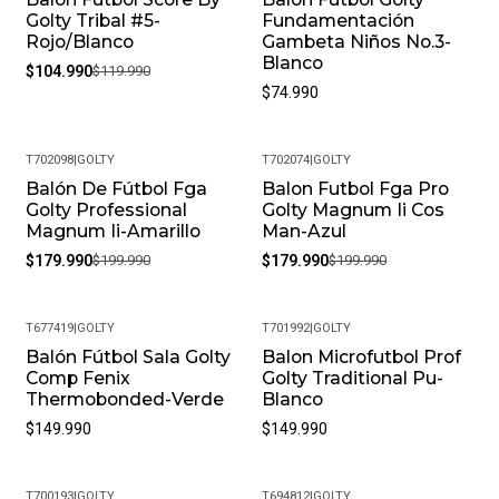
Golty Tribal #5-
Fundamentación
Rojo/Blanco
Gambeta Niños No.3-
Blanco
$104.990
$119.990
$74.990
T702098
|
GOLTY
T702074
|
GOLTY
Balón De Fútbol Fga
Balon Futbol Fga Pro
-10%
-10%
Golty Professional
Golty Magnum Ii Cos
Magnum Ii-Amarillo
Man-Azul
$179.990
$199.990
$179.990
$199.990
T677419
|
GOLTY
T701992
|
GOLTY
Balón Fútbol Sala Golty
Balon Microfutbol Prof
Comp Fenix
Golty Traditional Pu-
Thermobonded-Verde
Blanco
$149.990
$149.990
T700193
|
GOLTY
T694812
|
GOLTY