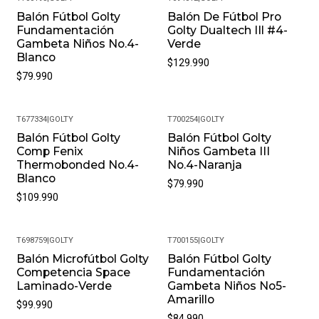
Balón Fútbol Golty
Balón De Fútbol Pro
Fundamentación
Golty Dualtech IIl #4-
Gambeta Niños No.4-
Verde
Blanco
$129.990
$79.990
T677334
|
GOLTY
T700254
|
GOLTY
Balón Fútbol Golty
Balón Fútbol Golty
Comp Fenix
Niños Gambeta III
Thermobonded No.4-
No.4-Naranja
Blanco
$79.990
$109.990
T698759
|
GOLTY
T700155
|
GOLTY
Balón Microfútbol Golty
Balón Fútbol Golty
Competencia Space
Fundamentación
Laminado-Verde
Gambeta Niños No5-
Amarillo
$99.990
$84.990