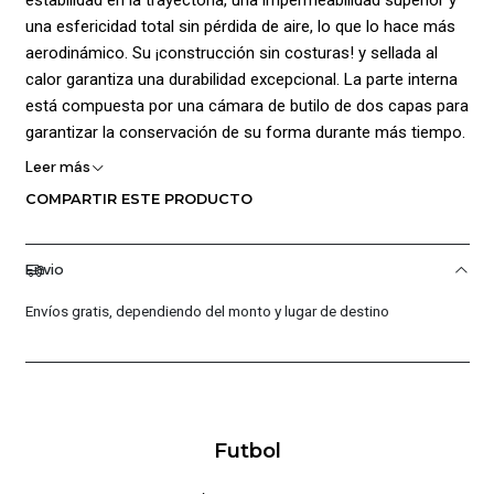
una esfericidad total sin pérdida de aire, lo que lo hace más
aerodinámico. Su ¡construcción sin costuras! y sellada al
calor garantiza una durabilidad excepcional. La parte interna
está compuesta por una cámara de butilo de dos capas para
garantizar la conservación de su forma durante más tiempo.
Su diseño presenta gráficos de la marca en varios colores y
Leer más
el logo de Golty estampado, otorgándole un estilo único al
COMPARTIR ESTE PRODUCTO
balón. Peso: 400 a 440 g, Circunferencia: 62 a 64 cm, Rebote:
50 a 65 cm.
Envio
Envíos gratis, dependiendo del monto y lugar de destino
Futbol