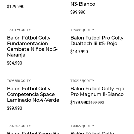
N3-Blanco
$179.990
$99.990
T700179
|
GOLTY
T694850
|
GOLTY
Balón Fútbol Golty
Balon Futbol Pro Golty
Fundamentación
Dualtech Iii #5-Rojo
Gambeta Niños No.5-
$149.990
Naranja
$84.990
T698858
|
GOLTY
T702135
|
GOLTY
Balón Fútbol Golty
Balón Fútbol Golty Fga
-10%
Competencia Space
Pro Magnum Ii-Blanco
Laminado No.4-Verde
$179.990
$199.990
$99.990
T702357
|
GOLTY
T700278
|
GOLTY
Balon Futbol Score By
Balón Fútbol Golty
-13%