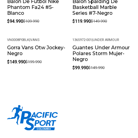
Balon De Futbol Nike
Balon Spalding De
-14%
-20%
Phantom Fa24 #5-
Basketball Marble
Blanco
Series #7-Negro
$94.990
$109.990
$119.990
$149.990
VN0008P0BLK
|
VANS
1365972-001
|
UNDER ARMOUR
Gorra Vans Otw Jockey-
Guantes Under Armour
-25%
-33%
Negro
Polares Storm Mujer-
Negro
$149.990
$199.990
$99.990
$149.990