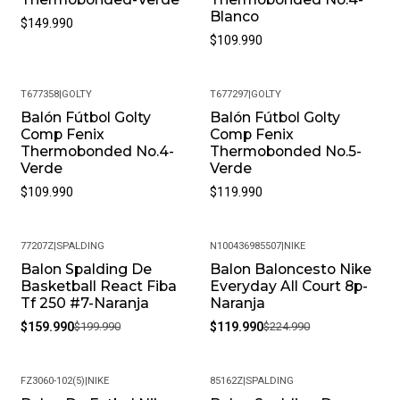
Blanco
$149.990
$109.990
T677358
|
GOLTY
T677297
|
GOLTY
Balón Fútbol Golty
Balón Fútbol Golty
Comp Fenix
Comp Fenix
Thermobonded No.4-
Thermobonded No.5-
Verde
Verde
$109.990
$119.990
77207Z
|
SPALDING
N100436985507
|
NIKE
Balon Spalding De
Balon Baloncesto Nike
-20%
-47%
Basketball React Fiba
Everyday All Court 8p-
Tf 250 #7-Naranja
Naranja
$159.990
$199.990
$119.990
$224.990
FZ3060-102(5)
|
NIKE
85162Z
|
SPALDING