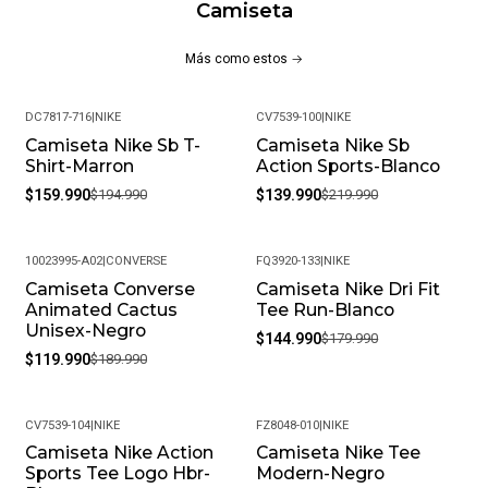
Camiseta
Más como estos
DC7817-716
|
NIKE
CV7539-100
|
NIKE
Camiseta Nike Sb T-
Camiseta Nike Sb
-18%
-36%
Shirt-Marron
Action Sports-Blanco
$159.990
$194.990
$139.990
$219.990
10023995-A02
|
CONVERSE
FQ3920-133
|
NIKE
Camiseta Converse
Camiseta Nike Dri Fit
-37%
-19%
Animated Cactus
Tee Run-Blanco
Unisex-Negro
$144.990
$179.990
$119.990
$189.990
CV7539-104
|
NIKE
FZ8048-010
|
NIKE
Camiseta Nike Action
Camiseta Nike Tee
-18%
-20%
Sports Tee Logo Hbr-
Modern-Negro