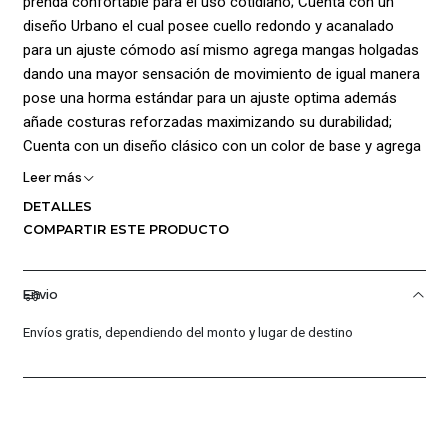
prenda confortable para el uso cotidiano; Cuenta con un
diseño Urbano el cual posee cuello redondo y acanalado
para un ajuste cómodo así mismo agrega mangas holgadas
dando una mayor sensación de movimiento de igual manera
pose una horma estándar para un ajuste optima además
añade costuras reforzadas maximizando su durabilidad;
Cuenta con un diseño clásico con un color de base y agrega
en la parte frontal Gráficos de la marca inspirado en estilo
Leer más
Vintage estampados ; Composición: 100% Algodón
DETALLES
COMPARTIR ESTE PRODUCTO
Envio
Envíos gratis, dependiendo del monto y lugar de destino