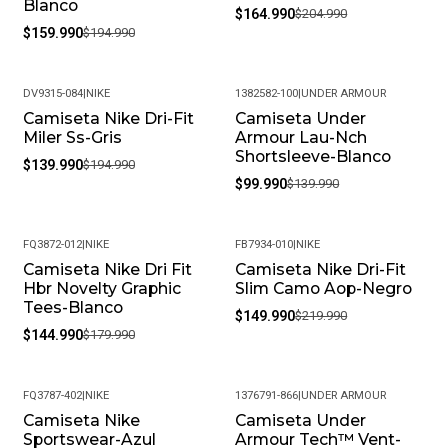
Blanco
$164.990
$204.990
$159.990
$194.990
DV9315-084
|
NIKE
1382582-100
|
UNDER ARMOUR
Camiseta Nike Dri-Fit
Camiseta Under
-28%
-29%
Miler Ss-Gris
Armour Lau-Nch
Shortsleeve-Blanco
$139.990
$194.990
$99.990
$139.990
FQ3872-012
|
NIKE
FB7934-010
|
NIKE
Camiseta Nike Dri Fit
Camiseta Nike Dri-Fit
-19%
-32%
Hbr Novelty Graphic
Slim Camo Aop-Negro
Tees-Blanco
$149.990
$219.990
$144.990
$179.990
FQ3787-402
|
NIKE
1376791-866
|
UNDER ARMOUR
Camiseta Nike
Camiseta Under
-18%
-35%
Sportswear-Azul
Armour Tech™ Vent-