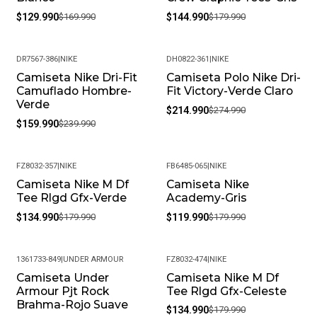
$129.990
$169.990
$144.990
$179.990
DR7567-386
|
NIKE
DH0822-361
|
NIKE
Camiseta Nike Dri-Fit
Camiseta Polo Nike Dri-
-33%
-22%
Camuflado Hombre-
Fit Victory-Verde Claro
Verde
$214.990
$274.990
$159.990
$239.990
FZ8032-357
|
NIKE
FB6485-065
|
NIKE
Camiseta Nike M Df
Camiseta Nike
-25%
-33%
Tee Rlgd Gfx-Verde
Academy-Gris
$134.990
$179.990
$119.990
$179.990
1361733-849
|
UNDER ARMOUR
FZ8032-474
|
NIKE
Camiseta Under
Camiseta Nike M Df
-36%
-25%
Armour Pjt Rock
Tee Rlgd Gfx-Celeste
Brahma-Rojo Suave
$134.990
$179.990