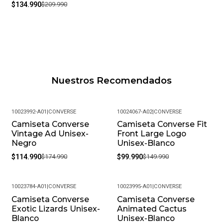
$134.990
$209.990
Nuestros Recomendados
10023992-A01
|
CONVERSE
10024067-A02
|
CONVERSE
Camiseta Converse
Camiseta Converse Fit
-34%
-33%
Vintage Ad Unisex-
Front Large Logo
Negro
Unisex-Blanco
$114.990
$174.990
$99.990
$149.990
10023784-A01
|
CONVERSE
10023995-A01
|
CONVERSE
Camiseta Converse
Camiseta Converse
-34%
-37%
Exotic Lizards Unisex-
Animated Cactus
Blanco
Unisex-Blanco