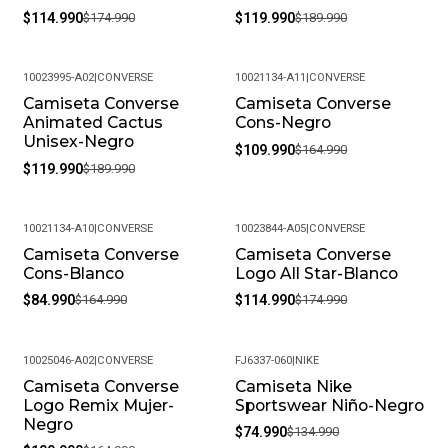
$114.990
$174.990
$119.990
$189.990
10023995-A02
|
CONVERSE
10021134-A11
|
CONVERSE
Camiseta Converse
Camiseta Converse
-37%
-33%
Animated Cactus
Cons-Negro
Unisex-Negro
$109.990
$164.990
$119.990
$189.990
10021134-A10
|
CONVERSE
10023844-A05
|
CONVERSE
Camiseta Converse
Camiseta Converse
-48%
-34%
Cons-Blanco
Logo All Star-Blanco
$84.990
$164.990
$114.990
$174.990
10025046-A02
|
CONVERSE
FJ6337-060
|
NIKE
Camiseta Converse
Camiseta Nike
-33%
-44%
Logo Remix Mujer-
Sportswear Niño-Negro
Negro
$74.990
$134.990