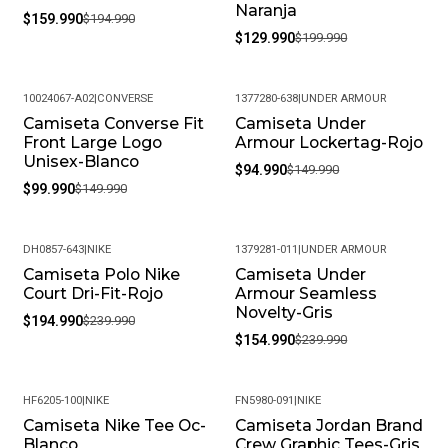
Naranja
$159.990
$194.990
$129.990
$199.990
10024067-A02
|
CONVERSE
1377280-638
|
UNDER ARMOUR
Camiseta Converse Fit
Camiseta Under
-33%
-37%
Front Large Logo
Armour Lockertag-Rojo
Unisex-Blanco
$94.990
$149.990
$99.990
$149.990
DH0857-643
|
NIKE
1379281-011
|
UNDER ARMOUR
Camiseta Polo Nike
Camiseta Under
-19%
-35%
Court Dri-Fit-Rojo
Armour Seamless
Novelty-Gris
$194.990
$239.990
$154.990
$239.990
HF6205-100
|
NIKE
FN5980-091
|
NIKE
Camiseta Nike Tee Oc-
Camiseta Jordan Brand
-24%
-19%
Blanco
Crew Graphic Tees-Gris