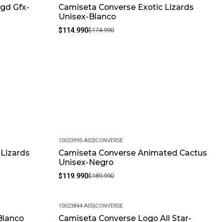
gd Gfx-
Camiseta Converse Exotic Lizards
-34%
Unisex-Blanco
$114.990
$174.990
10023995-A02
|
CONVERSE
 Lizards
Camiseta Converse Animated Cactus
-37%
Unisex-Negro
$119.990
$189.990
10023844-A05
|
CONVERSE
Blanco
Camiseta Converse Logo All Star-
-34%