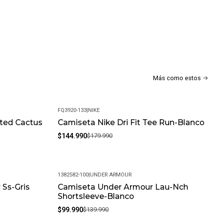
Más como estos
FQ3920-133
|
NIKE
ted Cactus
Camiseta Nike Dri Fit Tee Run-Blanco
-19%
$144.990
$179.990
1382582-100
|
UNDER ARMOUR
 Ss-Gris
Camiseta Under Armour Lau-Nch
-29%
Shortsleeve-Blanco
$99.990
$139.990