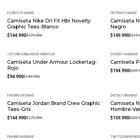
FQ3872-012
|
NIKE
FB7934-010
|
NIKE
Camiseta Nike Dri Fit Hbr Novelty
Camiseta Ni
-19%
-32%
Graphic Tees-Blanco
Negro
$144.990
$179.990
$149.990
$219.
1377280-638
|
UNDER ARMOUR
DH0857-643
|
NIKE
Camiseta Under Armour Lockertag-
Camiseta Po
-37%
-19%
Rojo
$194.990
$239.
$94.990
$149.990
FN5980-091
|
NIKE
DR7567-386
|
NIKE
Camiseta Jordan Brand Crew Graphic
Camiseta Ni
-19%
-33%
Tees-Gris
Hombre-Ve
$144.990
$179.990
$159.990
$239.
FB6485-065
|
NIKE
1361733-849
|
UNDE