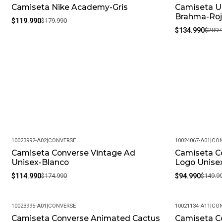
Camiseta Nike Academy-Gris
Camiseta U
-33%
-36%
Brahma-Roj
$119.990
$179.990
$134.990
$209.
10023992-A02
|
CONVERSE
10024067-A01
|
CON
Camiseta Converse Vintage Ad
Camiseta Co
-34%
-37%
Unisex-Blanco
Logo Unise
$114.990
$174.990
$94.990
$149.9
10023995-A01
|
CONVERSE
10021134-A11
|
CON
Camiseta Converse Animated Cactus
Camiseta C
-37%
-33%