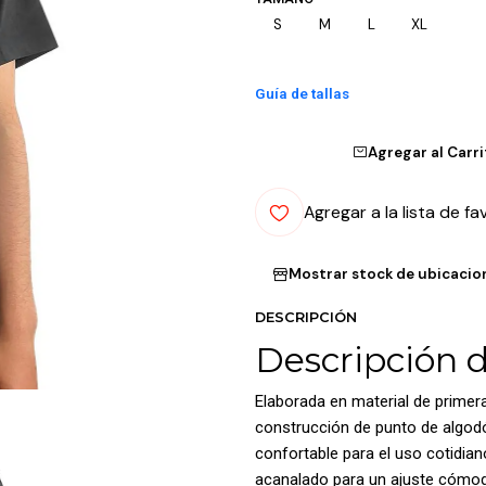
S
M
L
XL
Guía de tallas
Agregar al Carr
Agregar a la lista de fa
Mostrar stock de ubicacio
DESCRIPCIÓN
Descripción 
Elaborada en material de primer
construcción de punto de algod
confortable para el uso cotidia
acanalado para un ajuste cóm