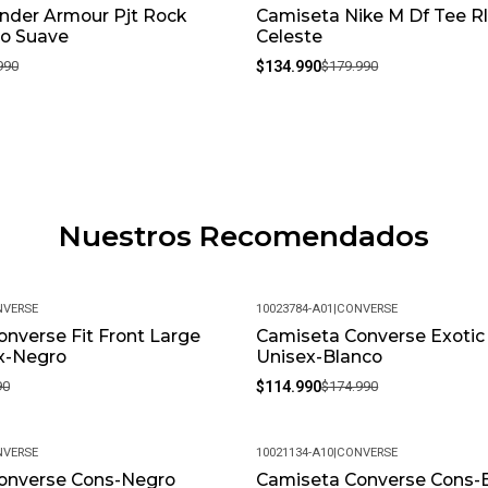
nder Armour Pjt Rock
Camiseta Nike M Df Tee Rl
-25%
o Suave
Celeste
990
$134.990
$179.990
Nuestros Recomendados
VERSE
10023784-A01
|
CONVERSE
nverse Fit Front Large
Camiseta Converse Exotic
-34%
x-Negro
Unisex-Blanco
90
$114.990
$174.990
VERSE
10021134-A10
|
CONVERSE
onverse Cons-Negro
Camiseta Converse Cons-
-48%