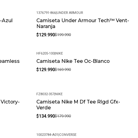
1376791-866
|
UNDER ARMOUR
-Azul
Camiseta Under Armour Tech™ Vent-
-35%
Naranja
$129.990
$199.990
HF6205-100
|
NIKE
eamless
Camiseta Nike Tee Oc-Blanco
-24%
$129.990
$169.990
FZ8032-357
|
NIKE
 Victory-
Camiseta Nike M Df Tee Rlgd Gfx-
-25%
Verde
$134.990
$179.990
10023784-A01
|
CONVERSE