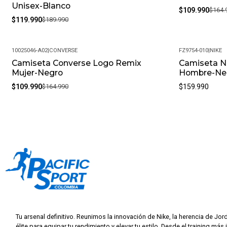
Unisex-Blanco
$109.990
$164.
$119.990
$189.990
10025046-A02
|
CONVERSE
FZ9754-010
|
NIKE
Camiseta Converse Logo Remix
Camiseta N
-33%
Mujer-Negro
Hombre-Ne
$109.990
$164.990
$159.990
Tu arsenal definitivo. Reunimos la innovación de Nike, la herencia de Jor
élite para equipar tu rendimiento y elevar tu estilo. Desde el training más 