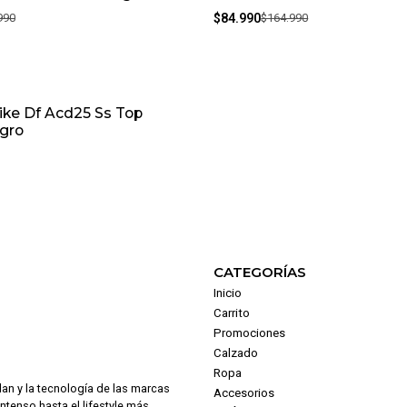
990
$84.990
$164.990
ike Df Acd25 Ss Top
gro
CATEGORÍAS
Inicio
Carrito
Promociones
Calzado
Ropa
dan y la tecnología de las marcas
Accesorios
intenso hasta el lifestyle más