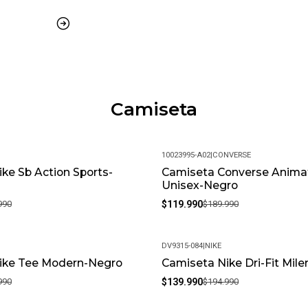
Camiseta
10023995-A02
|
CONVERSE
ke Sb Action Sports-
Camiseta Converse Anima
-37%
Unisex-Negro
990
$119.990
$189.990
DV9315-084
|
NIKE
ike Tee Modern-Negro
Camiseta Nike Dri-Fit Miler
-28%
990
$139.990
$194.990