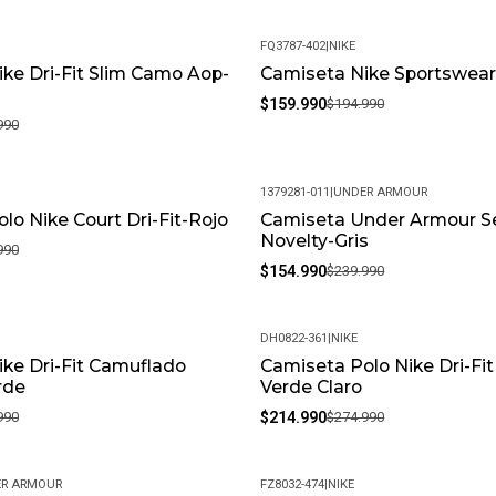
FQ3787-402
|
NIKE
ke Dri-Fit Slim Camo Aop-
Camiseta Nike Sportswear
-18%
$159.990
$194.990
990
1379281-011
|
UNDER ARMOUR
lo Nike Court Dri-Fit-Rojo
Camiseta Under Armour S
-35%
Novelty-Gris
990
$154.990
$239.990
DH0822-361
|
NIKE
ke Dri-Fit Camuflado
Camiseta Polo Nike Dri-Fit
-22%
rde
Verde Claro
990
$214.990
$274.990
R ARMOUR
FZ8032-474
|
NIKE