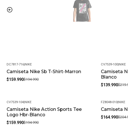
DC7817-716
|
NIKE
CV7539-100
|
NIKE
Camiseta Nike Sb T-Shirt-Marron
Camiseta Ni
-18%
-36%
Blanco
$159.990
$194.990
$139.990
$219.
CV7539-104
|
NIKE
FZ8048-010
|
NIKE
Camiseta Nike Action Sports Tee
Camiseta N
-18%
-20%
Logo Hbr-Blanco
$164.990
$204.
$159.990
$194.990