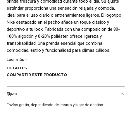
brinda frescura y comodidad durante todo el día. Su ajuste
estándar proporciona una sensación relajada y cómoda,
ideal para el uso diario o entrenamientos ligeros. El logotipo
Nike destacado en el pecho añade un toque clásico y
deportivo a tu look. Fabricada con una composición de 80-
100% algodón y 0-20% poliéster, ofrece ligereza y
transpirabilidad. Una prenda esencial que combina
comodidad, estilo y funcionalidad para climas cálidos.
Leer más
¡Ventajas de Comprar en Pacific Sport Colombia!:
DETALLES
Calidad Garantizada.
COMPARTIR ESTE PRODUCTO
Distribuidores Autorizados.
Confianza Total.
Envio
Servicio al Cliente Premium.
Envíos gratis, dependiendo del monto y lugar de destino
Preguntas Frecuentes
¿Los productos son originales?
Sí, todos nuestros productos son 100% originales. Somos
distribuidores autorizados de la marca, garantizando