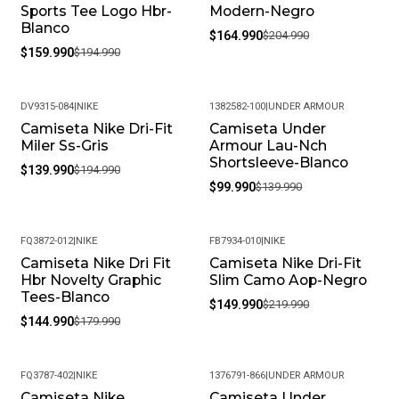
Sports Tee Logo Hbr-
Modern-Negro
Blanco
$164.990
$204.990
$159.990
$194.990
DV9315-084
|
NIKE
1382582-100
|
UNDER ARMOUR
Camiseta Nike Dri-Fit
Camiseta Under
-28%
-29%
Miler Ss-Gris
Armour Lau-Nch
Shortsleeve-Blanco
$139.990
$194.990
$99.990
$139.990
FQ3872-012
|
NIKE
FB7934-010
|
NIKE
Camiseta Nike Dri Fit
Camiseta Nike Dri-Fit
-19%
-32%
Hbr Novelty Graphic
Slim Camo Aop-Negro
Tees-Blanco
$149.990
$219.990
$144.990
$179.990
FQ3787-402
|
NIKE
1376791-866
|
UNDER ARMOUR
Camiseta Nike
Camiseta Under
-18%
-35%