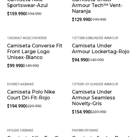
Sportswear-Azul
Armour Tech™ Vent-
Naranja
$159.990
$194.990
$129.990
$199.990
10024067-A02
|
CONVERSE
1377280-638
|
UNDER ARMOUR
Camiseta Converse Fit
Camiseta Under
-33%
-37%
Front Large Logo
Armour Lockertag-Rojo
Unisex-Blanco
$94.990
$149.990
$99.990
$149.990
DH0857-643
|
NIKE
1379281-011
|
UNDER ARMOUR
Camiseta Polo Nike
Camiseta Under
-19%
-35%
Court Dri-Fit-Rojo
Armour Seamless
Novelty-Gris
$194.990
$239.990
$154.990
$239.990
HF6205-100
|
NIKE
FN5980-091
|
NIKE