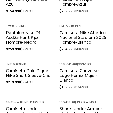
Azul
Hombre-Azul
$154.990
$179.990
$239.990
$284.990
FZ9805-010
|
NIKE
HM9726-100
|
NIKE
Pantalon Nike Df
Camiseta Nike Atlético
-7%
-35%
Acd25 Pant Kpz
Nacional Stadium 2025
Hombre-Negro
Hombre-Blanco
$259.990
$279.990
$264.990
$404.990
FN3894-063
|
NIKE
10025046-A01
|
CONVERSE
Camiseta Polo Pique
Camiseta Converse
-20%
-33%
Nike Short Sleeve-Gris
Logo Remix Mujer-
Blanco
$219.990
$274.990
$109.990
$164.990
1370367-408
|
UNDER ARMOUR
1374483-001
|
UNDER ARMOUR
Camiseta Under
Shorts Under Armour
-25%
-23%