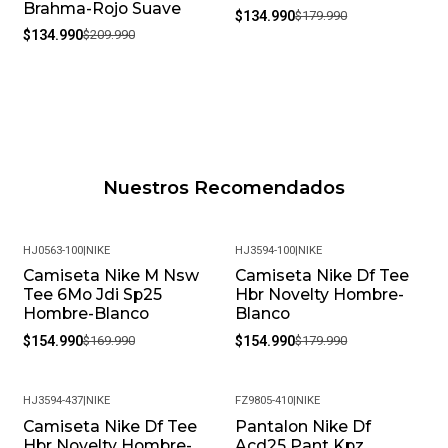
Brahma-Rojo Suave
$134.990
$179.990
$134.990
$209.990
Nuestros Recomendados
HJ0563-100
|
NIKE
HJ3594-100
|
NIKE
Camiseta Nike M Nsw
Camiseta Nike Df Tee
-9%
-14%
Tee 6Mo Jdi Sp25
Hbr Novelty Hombre-
Hombre-Blanco
Blanco
$154.990
$169.990
$154.990
$179.990
HJ3594-437
|
NIKE
FZ9805-410
|
NIKE
Camiseta Nike Df Tee
Pantalon Nike Df
-14%
-16%
Hbr Novelty Hombre-
Acd25 Pant Kpz