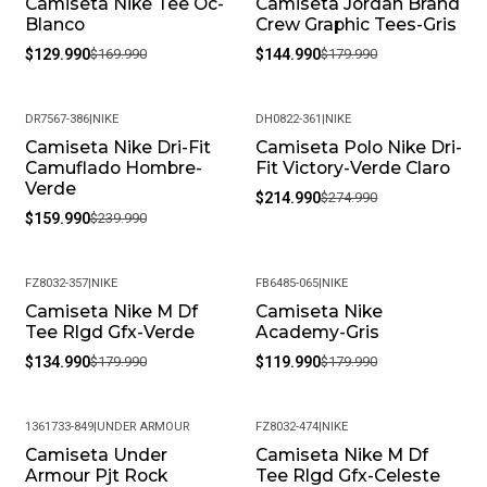
Camiseta Nike Tee Oc-
Camiseta Jordan Brand
-24%
-19%
Blanco
Crew Graphic Tees-Gris
$129.990
$169.990
$144.990
$179.990
DR7567-386
|
NIKE
DH0822-361
|
NIKE
Camiseta Nike Dri-Fit
Camiseta Polo Nike Dri-
-33%
-22%
Camuflado Hombre-
Fit Victory-Verde Claro
Verde
$214.990
$274.990
$159.990
$239.990
FZ8032-357
|
NIKE
FB6485-065
|
NIKE
Camiseta Nike M Df
Camiseta Nike
-25%
-33%
Tee Rlgd Gfx-Verde
Academy-Gris
$134.990
$179.990
$119.990
$179.990
1361733-849
|
UNDER ARMOUR
FZ8032-474
|
NIKE
Camiseta Under
Camiseta Nike M Df
-36%
-25%
Armour Pjt Rock
Tee Rlgd Gfx-Celeste