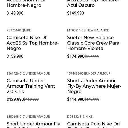
Hombre-Negro
Azul Oscuro
$149.990
$149.990
FZ9754-010
|
NIKE
MT03911-BG
|
NEW BALANCE
Camiseta Nike Df
Sueter New Balance
-41%
Acd25 Ss Top Hombre-
Classic Core Crew Para
Negro
Hombre-Violeta
$159.990
$174.990
$294.990
1361426-012
|
UNDER ARMOUR
1374483-001
|
UNDER ARMOUR
Camiseta Under
Shorts Under Armour
-24%
-23%
Armour Training Vent
Fly-By Anywhere Mujer-
2.0-Gris
Negro
$129.990
$169.990
$114.990
$149.990
1350198-017
|
UNDER ARMOUR
DD8532-313
|
NIKE
Short Under Armour Fly
Camiseta Polo Nike Dri
-23%
-42%