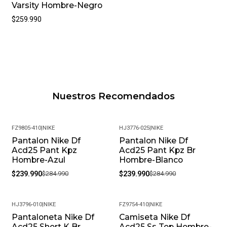
Varsity Hombre-Negro
$259.990
Nuestros Recomendados
FZ9805-410
|
NIKE
HJ3776-025
|
NIKE
Pantalon Nike Df
Pantalon Nike Df
-16%
-16%
Acd25 Pant Kpz
Acd25 Pant Kpz Br
Hombre-Azul
Hombre-Blanco
$239.990
$284.990
$239.990
$284.990
HJ3796-010
|
NIKE
FZ9754-410
|
NIKE
Pantaloneta Nike Df
Camiseta Nike Df
Acd25 Short K Br
Acd25 Ss Top Hombre-