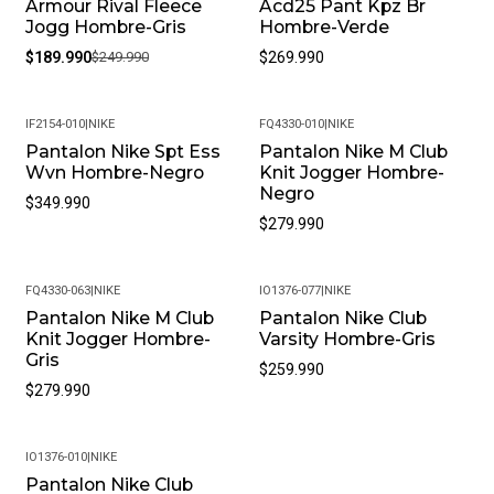
Armour Rival Fleece
Acd25 Pant Kpz Br
Jogg Hombre-Gris
Hombre-Verde
$189.990
$249.990
$269.990
IF2154-010
|
NIKE
FQ4330-010
|
NIKE
Pantalon Nike Spt Ess
Pantalon Nike M Club
Wvn Hombre-Negro
Knit Jogger Hombre-
Negro
$349.990
$279.990
FQ4330-063
|
NIKE
IO1376-077
|
NIKE
Nuevo
Pantalon Nike M Club
Pantalon Nike Club
Knit Jogger Hombre-
Varsity Hombre-Gris
Gris
$259.990
$279.990
IO1376-010
|
NIKE
Nuevo
Pantalon Nike Club