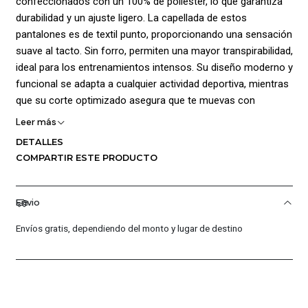
confeccionados con un 100% de poliéster, lo que garantiza
durabilidad y un ajuste ligero. La capellada de estos
pantalones es de textil punto, proporcionando una sensación
suave al tacto. Sin forro, permiten una mayor transpirabilidad,
ideal para los entrenamientos intensos. Su diseño moderno y
funcional se adapta a cualquier actividad deportiva, mientras
que su corte optimizado asegura que te muevas con
facilidad. Con estos pantalones, estarás listo para dar lo
Leer más
mejor en el campo.
DETALLES
COMPARTIR ESTE PRODUCTO
¡Ventajas de Comprar en Pacific Sport Colombia!:
Calidad Garantizada.
Envio
Distribuidores Autorizados.
Confianza Total.
Envíos gratis, dependiendo del monto y lugar de destino
Servicio al Cliente Premium.
Preguntas Frecuentes
¿Los productos son originales?
Sí, todos nuestros productos son 100% originales. Somos