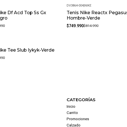
DV3864-004
|
NIKE
ke Df Acd Top Ss Gx
Tenis Nike Reactx Pegasus 
-8%
gro
Hombre-Verde
990
$749.990
$814.990
ke Tee Slub Iykyk-Verde
990
CATEGORÍAS
Inicio
Carrito
Promociones
Calzado