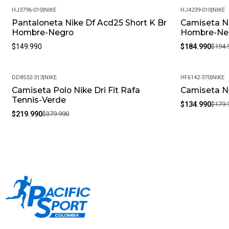
HJ3796-010
|
NIKE
HJ4239-010
|
NIKE
Pantaloneta Nike Df Acd25 Short K Br
Camiseta Ni
-5%
Hombre-Negro
Hombre-Ne
$149.990
$184.990
$194.
DD8532-313
|
NIKE
HF6142-370
|
NIKE
Camiseta Polo Nike Dri Fit Rafa
Camiseta Ni
-42%
-25%
Tennis-Verde
$134.990
$179.
$219.990
$379.990