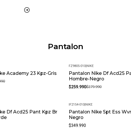
Ofrecemos una garantía de 30 
inconveniente, contáctanos y 
¿Es posible cambiar la talla?
Claro, aceptamos cambios de t
con su empaque original.
¿Cuál es su política de devol
Pantalon
Si no estás satisfecho, conta
experiencia de compra sea co
FZ9805-010
|
NIKE
ike Academy 23 Kpz-Gris
Pantalon Nike Df Acd25 P
-7%
Hombre-Negro
990
$259.990
$279.990
IF2154-010
|
NIKE
ke Df Acd25 Pant Kpz Br
Pantalon Nike Spt Ess W
rde
Negro
$349.990