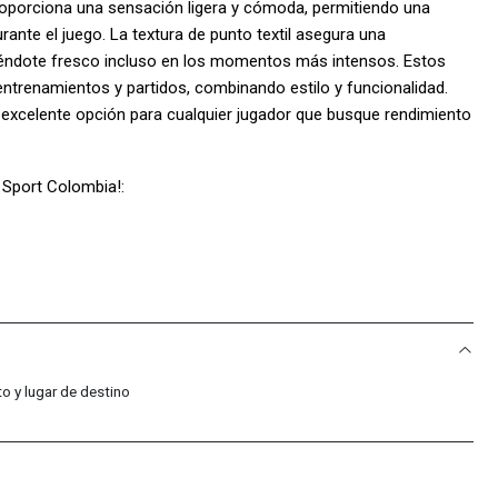
roporciona una sensación ligera y cómoda, permitiendo una
ante el juego. La textura de punto textil asegura una
niéndote fresco incluso en los momentos más intensos. Estos
ntrenamientos y partidos, combinando estilo y funcionalidad.
excelente opción para cualquier jugador que busque rendimiento
 Sport Colombia!:
.
ecuentes
o y lugar de destino
s?
son 100% originales. Somos distribuidores autorizados de la
dad en cada compra.
as?