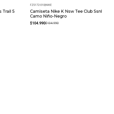
FZ5172-010
|
NIKE
Trail 5
Camiseta Nike K Nsw Tee Club Ssnl
-22%
Camo Niño-Negro
$104.990
$134.990