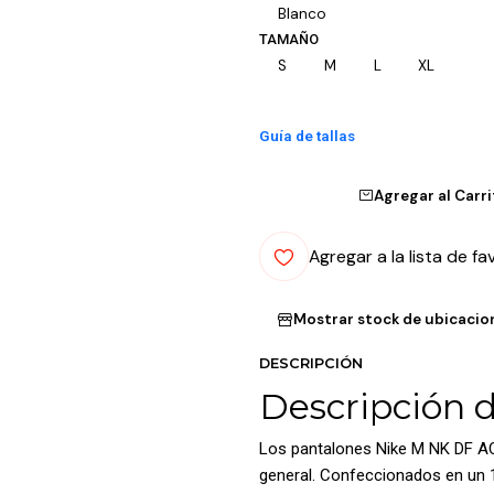
Blanco
TAMAÑO
S
M
L
XL
Guía de tallas
Agregar al Carr
Agregar a la lista de fa
Mostrar stock de ubicacio
DESCRIPCIÓN
Descripción 
Los pantalones Nike M NK DF ACD
general. Confeccionados en un 10