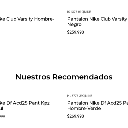
IO1376-010
|
NIKE
Nuevo
ke Club Varsity Hombre-
Pantalon Nike Club Varsit
Negro
$259.990
Nuestros Recomendados
HJ3776-390
|
NIKE
ike Df Acd25 Pant Kpz
Pantalon Nike Df Acd25 P
ul
Hombre-Verde
990
$269.990