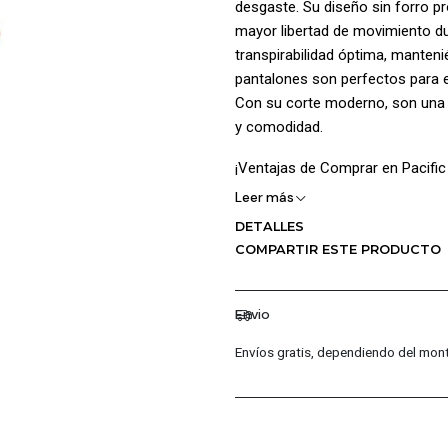
desgaste. Su diseño sin forro p
mayor libertad de movimiento dur
transpirabilidad óptima, mante
pantalones son perfectos para e
Con su corte moderno, son una 
y comodidad.
¡Ventajas de Comprar en Pacific
Leer más
Calidad Garantizada.
DETALLES
Distribuidores Autorizados.
COMPARTIR ESTE PRODUCTO
Confianza Total.
Servicio al Cliente Premium
Envio
Preguntas Fr
Envíos gratis, dependiendo del mont
¿Los productos son originale
Sí, todos nuestros productos 
marca, garantizando autentici
¿Cuál es la política de garantí