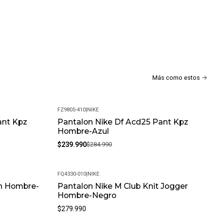
días por defectos de fabricación. Si encuentras algún
lo resolveremos.
alla siempre que el producto esté en perfectas condiciones y
uciones?
Más como estos
mos con una política de devoluciones flexible. Queremos que tu
mpletamente satisfactoria.
FZ9805-410
|
NIKE
ant Kpz
Pantalon Nike Df Acd25 Pant Kpz
-16%
Hombre-Azul
$239.990
$284.990
FQ4330-010
|
NIKE
vn Hombre-
Pantalon Nike M Club Knit Jogger
Hombre-Negro
$279.990