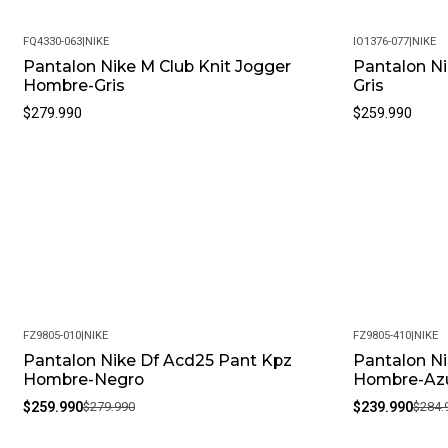
FQ4330-063
|
NIKE
IO1376-077
|
NIKE
Nuevo
Pantalon Nike M Club Knit Jogger
Pantalon Ni
Hombre-Gris
Gris
$279.990
$259.990
FZ9805-010
|
NIKE
FZ9805-410
|
NIKE
Pantalon Nike Df Acd25 Pant Kpz
Pantalon N
-7%
-16%
Hombre-Negro
Hombre-Az
$259.990
$279.990
$239.990
$284.