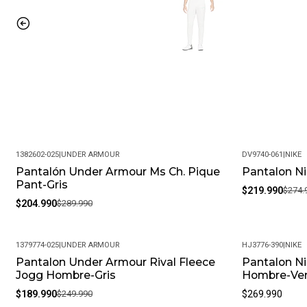
1382602-025
|
UNDER ARMOUR
DV9740-061
|
NIKE
Pantalón Under Armour Ms Ch. Pique
Pantalon N
-29%
-20%
Pant-Gris
$219.990
$274.
$204.990
$289.990
1379774-025
|
UNDER ARMOUR
HJ3776-390
|
NIKE
Pantalon Under Armour Rival Fleece
Pantalon Ni
-24%
Jogg Hombre-Gris
Hombre-Ve
$189.990
$249.990
$269.990