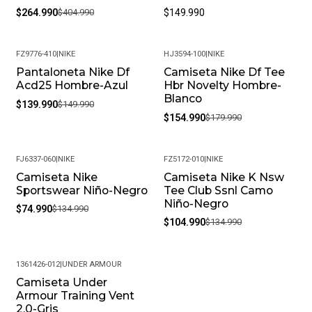
$264.990
$404.990
$149.990
FZ9776-410
|
NIKE
HJ3594-100
|
NIKE
Pantaloneta Nike Df
Camiseta Nike Df Tee
-7%
-14%
Acd25 Hombre-Azul
Hbr Novelty Hombre-
Blanco
$139.990
$149.990
$154.990
$179.990
FJ6337-060
|
NIKE
FZ5172-010
|
NIKE
Camiseta Nike
Camiseta Nike K Nsw
-44%
-22%
Sportswear Niño-Negro
Tee Club Ssnl Camo
Niño-Negro
$74.990
$134.990
$104.990
$134.990
1361426-012
|
UNDER ARMOUR
Camiseta Under
-24%
Armour Training Vent
2.0-Gris