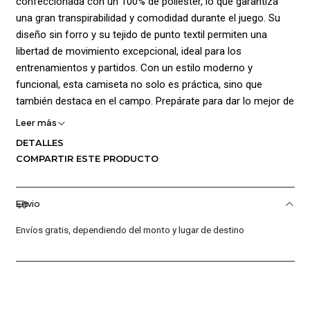
confeccionada con un 100% de poliéster, lo que garantiza
una gran transpirabilidad y comodidad durante el juego. Su
diseño sin forro y su tejido de punto textil permiten una
libertad de movimiento excepcional, ideal para los
entrenamientos y partidos. Con un estilo moderno y
funcional, esta camiseta no solo es práctica, sino que
también destaca en el campo. Prepárate para dar lo mejor de
ti con Nike, la marca que respalda a los atletas.
Leer más
DETALLES
¡Ventajas de Comprar en Pacific Sport Colombia!:
COMPARTIR ESTE PRODUCTO
Calidad Garantizada.
Distribuidores Autorizados.
Envio
Confianza Total.
Servicio al Cliente Premium.
Envíos gratis, dependiendo del monto y lugar de destino
Preguntas Frecuentes
¿Los productos son originales?
Sí, todos nuestros productos son 100% originales. Somos
distribuidores autorizados de la marca, garantizando