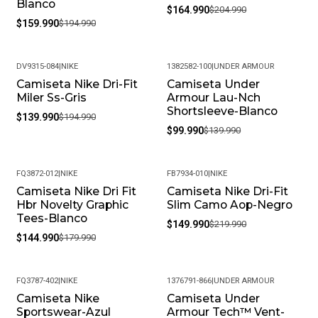
Blanco
$164.990
$204.990
$159.990
$194.990
DV9315-084
|
NIKE
1382582-100
|
UNDER ARMOUR
Camiseta Nike Dri-Fit
Camiseta Under
-28%
-29%
Miler Ss-Gris
Armour Lau-Nch
Shortsleeve-Blanco
$139.990
$194.990
$99.990
$139.990
FQ3872-012
|
NIKE
FB7934-010
|
NIKE
Camiseta Nike Dri Fit
Camiseta Nike Dri-Fit
-19%
-32%
Hbr Novelty Graphic
Slim Camo Aop-Negro
Tees-Blanco
$149.990
$219.990
$144.990
$179.990
FQ3787-402
|
NIKE
1376791-866
|
UNDER ARMOUR
Camiseta Nike
Camiseta Under
-18%
-35%
Sportswear-Azul
Armour Tech™ Vent-