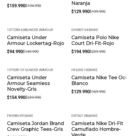
Naranja
$159.990
$194.990
$129.990
$199.990
1377280-638
|
UNDER ARMOUR
DH0857-643
|
NIKE
Camiseta Under
Camiseta Polo Nike
-37%
-19%
Armour Lockertag-Rojo
Court Dri-Fit-Rojo
$94.990
$149.990
$194.990
$239.990
1379281-011
|
UNDER ARMOUR
HF6205-100
|
NIKE
Camiseta Under
Camiseta Nike Tee Oc-
-35%
-24%
Armour Seamless
Blanco
Novelty-Gris
$129.990
$169.990
$154.990
$239.990
FN5980-091
|
NIKE
DR7567-386
|
NIKE
Camiseta Jordan Brand
Camiseta Nike Dri-Fit
-19%
-33%
Crew Graphic Tees-Gris
Camuflado Hombre-
Verde