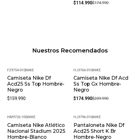
$114.990
$174.990
Nuestros Recomendados
FZ9754-010
|
NIKE
HJ3766-010
|
NIKE
Camiseta Nike Df
Camiseta Nike Df Acd
-17%
Acd25 Ss Top Hombre-
Ss Top Gx Hombre-
Negro
Negro
$159.990
$174.990
$209.990
HM9726-100
|
NIKE
HJ3796-010
|
NIKE
Camiseta Nike Atlético
Pantaloneta Nike Df
-35%
Nacional Stadium 2025
Acd25 Short K Br
Hombre-Blanco
Hombre-Negro