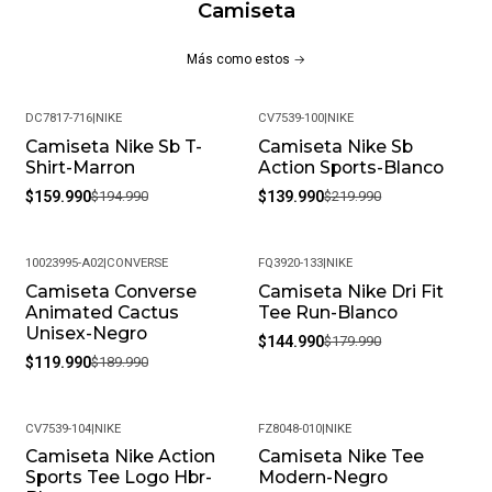
Camiseta
autenticidad en cada compra.
¿Cuál es la política de garantías?
Más como estos
Ofrecemos una garantía de 30 días por defectos de
fabricación. Si encuentras algún inconveniente,
DC7817-716
|
NIKE
CV7539-100
|
NIKE
contáctanos y lo resolveremos.
Camiseta Nike Sb T-
Camiseta Nike Sb
-18%
-36%
Shirt-Marron
Action Sports-Blanco
¿Es posible cambiar la talla?
Claro, aceptamos cambios de talla siempre que el
$159.990
$194.990
$139.990
$219.990
producto esté en perfectas condiciones y con su empaque
original.
10023995-A02
|
CONVERSE
FQ3920-133
|
NIKE
¿Cuál es su política de devoluciones?
Camiseta Converse
Camiseta Nike Dri Fit
-37%
-19%
Si no estás satisfecho, contamos con una política de
Animated Cactus
Tee Run-Blanco
devoluciones flexible. Queremos que tu experiencia de
Unisex-Negro
$144.990
$179.990
compra sea completamente satisfactoria.
$119.990
$189.990
CV7539-104
|
NIKE
FZ8048-010
|
NIKE
Camiseta Nike Action
Camiseta Nike Tee
-18%
-20%
Sports Tee Logo Hbr-
Modern-Negro