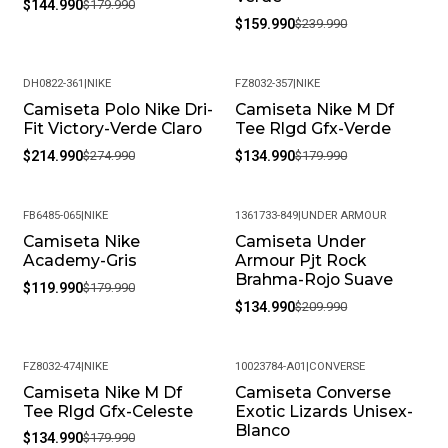
$144.990
$179.990
$159.990
$239.990
DH0822-361
|
NIKE
FZ8032-357
|
NIKE
Camiseta Polo Nike Dri-
Camiseta Nike M Df
-22%
-25%
Fit Victory-Verde Claro
Tee Rlgd Gfx-Verde
$214.990
$274.990
$134.990
$179.990
FB6485-065
|
NIKE
1361733-849
|
UNDER ARMOUR
Camiseta Nike
Camiseta Under
-33%
-36%
Academy-Gris
Armour Pjt Rock
Brahma-Rojo Suave
$119.990
$179.990
$134.990
$209.990
FZ8032-474
|
NIKE
10023784-A01
|
CONVERSE
Camiseta Nike M Df
Camiseta Converse
-25%
-34%
Tee Rlgd Gfx-Celeste
Exotic Lizards Unisex-
Blanco
$134.990
$179.990