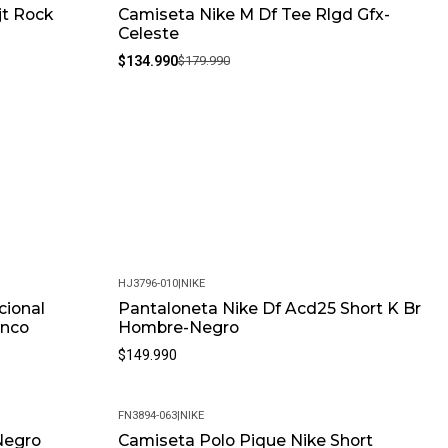
jt Rock
Camiseta Nike M Df Tee Rlgd Gfx-
-25%
Celeste
$134.990
$179.990
HJ3796-010
|
NIKE
cional
Pantaloneta Nike Df Acd25 Short K Br
anco
Hombre-Negro
$149.990
FN3894-063
|
NIKE
Negro
Camiseta Polo Pique Nike Short
-20%