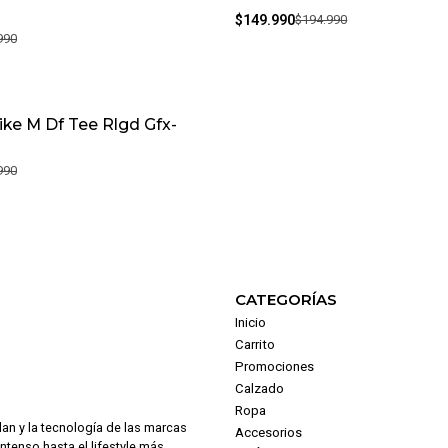
$149.990
$194.990
990
ke M Df Tee Rlgd Gfx-
990
CATEGORÍAS
Inicio
Carrito
Promociones
Calzado
Ropa
dan y la tecnología de las marcas
Accesorios
intenso hasta el lifestyle más