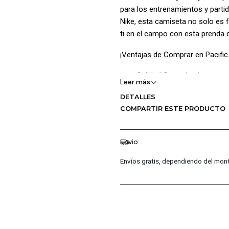
para los entrenamientos y parti
Nike, esta camiseta no solo es f
ti en el campo con esta prenda d
¡Ventajas de Comprar en Pacific
Calidad Garantizada.
Leer más
Distribuidores Autorizados.
DETALLES
Confianza Total.
COMPARTIR ESTE PRODUCTO
Servicio al Cliente Premium
Preguntas Fr
Envio
¿Los productos son originale
Envíos gratis, dependiendo del mont
Sí, todos nuestros productos 
marca, garantizando autentici
¿Cuál es la política de garantí
Ofrecemos una garantía de 30 
inconveniente, contáctanos y 