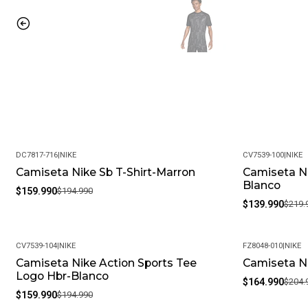
DC7817-716
|
NIKE
CV7539-100
|
NIKE
Camiseta Nike Sb T-Shirt-Marron
Camiseta Ni
-18%
-36%
Blanco
$159.990
$194.990
$139.990
$219.
CV7539-104
|
NIKE
FZ8048-010
|
NIKE
Camiseta Nike Action Sports Tee
Camiseta N
-18%
-20%
Logo Hbr-Blanco
$164.990
$204.
$159.990
$194.990