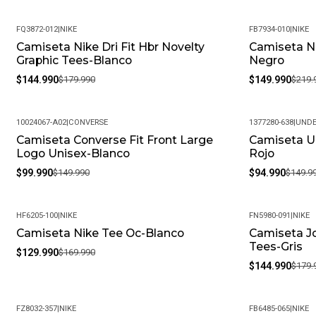
FQ3872-012
|
NIKE
FB7934-010
|
NIKE
Camiseta Nike Dri Fit Hbr Novelty
Camiseta Ni
-19%
-32%
Graphic Tees-Blanco
Negro
$144.990
$179.990
$149.990
$219.
10024067-A02
|
CONVERSE
1377280-638
|
UNDE
Camiseta Converse Fit Front Large
Camiseta U
-33%
-37%
Logo Unisex-Blanco
Rojo
$99.990
$149.990
$94.990
$149.9
HF6205-100
|
NIKE
FN5980-091
|
NIKE
Camiseta Nike Tee Oc-Blanco
Camiseta J
-24%
-19%
Tees-Gris
$129.990
$169.990
$144.990
$179.
FZ8032-357
|
NIKE
FB6485-065
|
NIKE