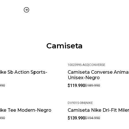
¿Es posible cambiar la talla?
Claro, aceptamos cambios de t
con su empaque original.
¿Cuál es su política de devol
Si no estás satisfecho, conta
experiencia de compra sea co
Camiseta
10023995-A02
|
CONVERSE
ke Sb Action Sports-
Camiseta Converse Anima
-37%
Unisex-Negro
990
$119.990
$189.990
DV9315-084
|
NIKE
ike Tee Modern-Negro
Camiseta Nike Dri-Fit Miler
-28%
990
$139.990
$194.990