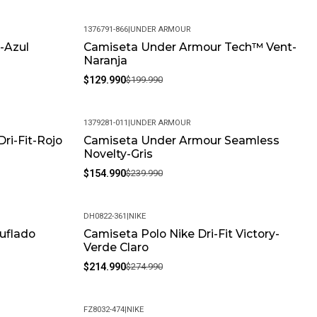
1376791-866
|
UNDER ARMOUR
-Azul
Camiseta Under Armour Tech™ Vent-
-35%
Naranja
$129.990
$199.990
1379281-011
|
UNDER ARMOUR
ri-Fit-Rojo
Camiseta Under Armour Seamless
-35%
Novelty-Gris
$154.990
$239.990
DH0822-361
|
NIKE
uflado
Camiseta Polo Nike Dri-Fit Victory-
-22%
Verde Claro
$214.990
$274.990
FZ8032-474
|
NIKE