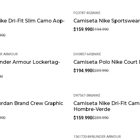
FQ3787-402
|
NIKE
ke Dri-Fit Slim Camo Aop-
Camiseta Nike Sportswear
-18%
$159.990
$194.990
990
R ARMOUR
DH0857-643
|
NIKE
nder Armour Lockertag-
Camiseta Polo Nike Court D
-19%
$194.990
$239.990
90
DR7567-386
|
NIKE
ordan Brand Crew Graphic
Camiseta Nike Dri-Fit Cam
-33%
Hombre-Verde
990
$159.990
$239.990
1361733-849
|
UNDER ARMOUR