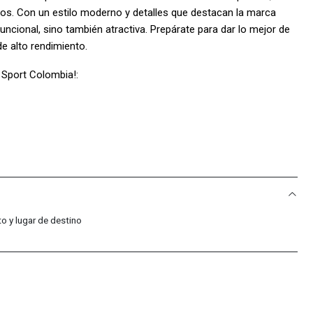
dos. Con un estilo moderno y detalles que destacan la marca
uncional, sino también atractiva. Prepárate para dar lo mejor de
e alto rendimiento.
 Sport Colombia!:
.
ecuentes
s?
o y lugar de destino
son 100% originales. Somos distribuidores autorizados de la
dad en cada compra.
as?
días por defectos de fabricación. Si encuentras algún
lo resolveremos.