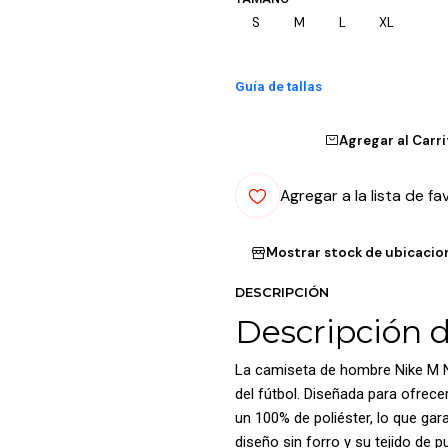
S
M
L
XL
Guía de tallas
Agregar al Carr
Agregar a la lista de fa
Mostrar stock de ubicacio
DESCRIPCIÓN
Descripción 
La camiseta de hombre Nike M N
del fútbol. Diseñada para ofrec
un 100% de poliéster, lo que gar
diseño sin forro y su tejido de p