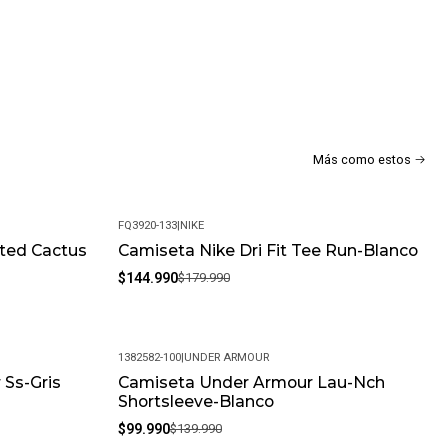
alla siempre que el producto esté en perfectas condiciones y
uciones?
mos con una política de devoluciones flexible. Queremos que tu
mpletamente satisfactoria.
Más como estos
FQ3920-133
|
NIKE
ted Cactus
Camiseta Nike Dri Fit Tee Run-Blanco
-19%
$144.990
$179.990
1382582-100
|
UNDER ARMOUR
 Ss-Gris
Camiseta Under Armour Lau-Nch
-29%
Shortsleeve-Blanco
$99.990
$139.990