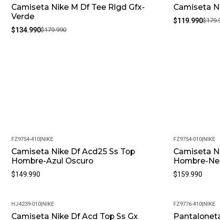
Camiseta Nike M Df Tee Rlgd Gfx-
Camiseta N
-25%
-33%
Verde
$119.990
$179.
$134.990
$179.990
FZ9754-410
|
NIKE
FZ9754-010
|
NIKE
Camiseta Nike Df Acd25 Ss Top
Camiseta N
Hombre-Azul Oscuro
Hombre-Ne
$149.990
$159.990
HJ4239-010
|
NIKE
FZ9776-410
|
NIKE
Camiseta Nike Df Acd Top Ss Gx
Pantalonet
-5%
-7%