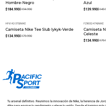
Hombre-Negro
Azul
$184.990
$194.990
$139.990
$149.
HF6142-370
|
NIKE
FZ8032-474
|
NIKE
Camiseta Nike Tee Slub Iykyk-Verde
Camiseta Ni
-25%
-25%
Celeste
$134.990
$179.990
$134.990
$179.
Tu arsenal definitivo. Reunimos la innovación de Nike, la herencia de Jor
élite para equipar tu rendimiento y elevar tu estilo. Desde el training más 