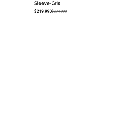
Sleeve-Gris
$219.990
$274.990