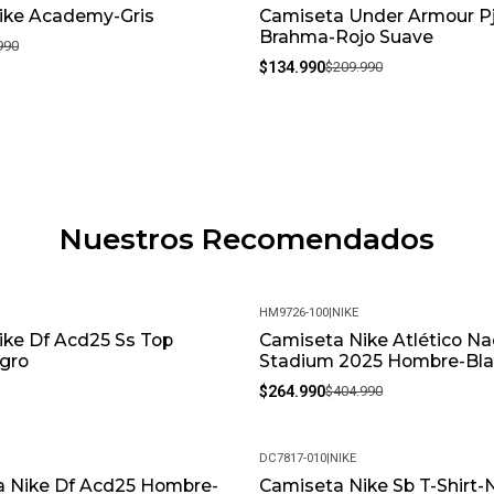
ike Academy-Gris
Camiseta Under Armour P
-36%
Brahma-Rojo Suave
990
$134.990
$209.990
Nuestros Recomendados
HM9726-100
|
NIKE
ike Df Acd25 Ss Top
Camiseta Nike Atlético Na
-35%
gro
Stadium 2025 Hombre-Bl
$264.990
$404.990
DC7817-010
|
NIKE
a Nike Df Acd25 Hombre-
Camiseta Nike Sb T-Shirt-
-23%