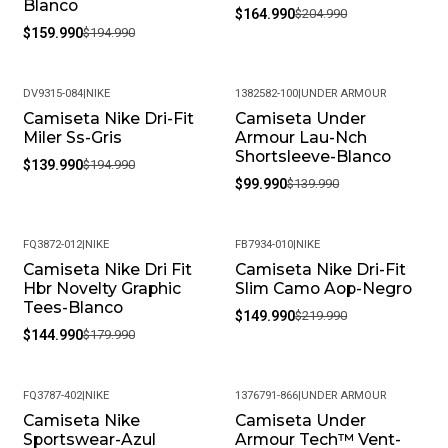
Mantenimiento Sencillo Y Conveniente.
Blanco
$164.990
$204.990
$159.990
$194.990
Con La ¡Camiseta Nike Running T-Shirt,! Puedes Disfrutar De
Tus Carreras De Trail Con Comodidad Y Estilo. Mantén La
Frescura Y La Inspiración Con Esta Prenda Diseñada Para El
DV9315-084
|
NIKE
1382582-100
|
UNDER ARMOUR
Rendimiento Y La Exploración.
Camiseta Nike Dri-Fit
Camiseta Under
-28%
-29%
Miler Ss-Gris
Armour Lau-Nch
Shortsleeve-Blanco
$139.990
$194.990
$99.990
$139.990
FQ3872-012
|
NIKE
FB7934-010
|
NIKE
Camiseta Nike Dri Fit
Camiseta Nike Dri-Fit
-19%
-32%
Hbr Novelty Graphic
Slim Camo Aop-Negro
Tees-Blanco
$149.990
$219.990
$144.990
$179.990
FQ3787-402
|
NIKE
1376791-866
|
UNDER ARMOUR
Camiseta Nike
Camiseta Under
-18%
-35%
Sportswear-Azul
Armour Tech™ Vent-