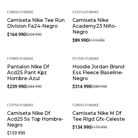
FZ8056-010
|
NIKE
FZ5312-010
|
NIKE
Camiseta Nike Tee Run
Camiseta Nike
-20%
-25%
Division Fa24-Negro
Academy23 Niño-
Negro
$164.990
$204.990
$89.990
$119.990
FZ9805-410
|
NIKE
FD7545-010
|
NIKE
Pantalon Nike Df
Hoodie Jordan Brand
-16%
-19%
Acd25 Pant Kpz
Ess Fleece Baseline-
Hombre-Azul
Negro
$239.990
$284.990
$314.990
$389.990
FZ9754-010
|
NIKE
FZ8032-474
|
NIKE
Camiseta Nike Df
Camiseta Nike M Df
-25%
Acd25 Ss Top Hombre-
Tee Rlgd Gfx-Celeste
Negro
$134.990
$179.990
$159.990