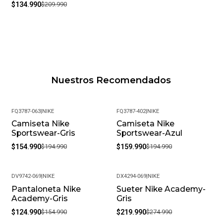
$134.990
$209.990
Nuestros Recomendados
FQ3787-063
|
NIKE
FQ3787-402
|
NIKE
Camiseta Nike
Camiseta Nike
-21%
-18%
Sportswear-Gris
Sportswear-Azul
$154.990
$194.990
$159.990
$194.990
DV9742-069
|
NIKE
DX4294-069
|
NIKE
Pantaloneta Nike
Sueter Nike Academy-
-19%
-20%
Academy-Gris
Gris
$124.990
$154.990
$219.990
$274.990