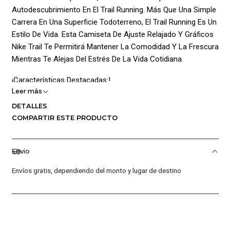
Autodescubrimiento En El Trail Running. Más Que Una Simple
Carrera En Una Superficie Todoterreno, El Trail Running Es Un
Estilo De Vida. Esta Camiseta De Ajuste Relajado Y Gráficos
Nike Trail Te Permitirá Mantener La Comodidad Y La Frescura
Mientras Te Alejas Del Estrés De La Vida Cotidiana.
¡Características Destacadas:!
Leer más
Rendimiento Y Comodidad:
DETALLES
COMPARTIR ESTE PRODUCTO
Tecnología Nike Dri-Fit: La Tecnología Dri-Fit Aleja La
Humedad De La Piel, Acelerando Su Evaporación Para
Mantenerte Seco Y Cómodo Durante Tu Carrera.
Envio
Tela Suave Y Absorbente De Sudor: La Combinación De
Envíos gratis, dependiendo del monto y lugar de destino
Algodón Y Poliéster Proporciona Una Sensación Suave Al
Contacto Con La Piel, A La Vez Que Es Efectiva Para
Absorber El Sudor.
Estilo Y Inspiración: