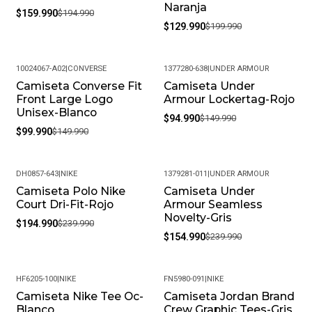
Naranja
$159.990
$194.990
$129.990
$199.990
10024067-A02
|
CONVERSE
1377280-638
|
UNDER ARMOUR
Camiseta Converse Fit
Camiseta Under
-33%
-37%
Front Large Logo
Armour Lockertag-Rojo
Unisex-Blanco
$94.990
$149.990
$99.990
$149.990
DH0857-643
|
NIKE
1379281-011
|
UNDER ARMOUR
Camiseta Polo Nike
Camiseta Under
-19%
-35%
Court Dri-Fit-Rojo
Armour Seamless
Novelty-Gris
$194.990
$239.990
$154.990
$239.990
HF6205-100
|
NIKE
FN5980-091
|
NIKE
Camiseta Nike Tee Oc-
Camiseta Jordan Brand
-24%
-19%
Blanco
Crew Graphic Tees-Gris