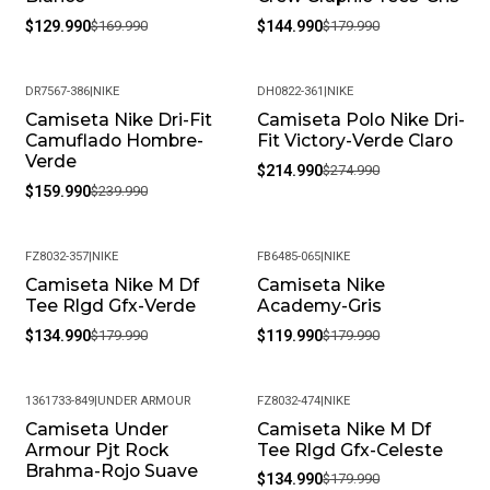
$129.990
$169.990
$144.990
$179.990
DR7567-386
|
NIKE
DH0822-361
|
NIKE
Camiseta Nike Dri-Fit
Camiseta Polo Nike Dri-
-33%
-22%
Camuflado Hombre-
Fit Victory-Verde Claro
Verde
$214.990
$274.990
$159.990
$239.990
FZ8032-357
|
NIKE
FB6485-065
|
NIKE
Camiseta Nike M Df
Camiseta Nike
-25%
-33%
Tee Rlgd Gfx-Verde
Academy-Gris
$134.990
$179.990
$119.990
$179.990
1361733-849
|
UNDER ARMOUR
FZ8032-474
|
NIKE
Camiseta Under
Camiseta Nike M Df
-36%
-25%
Armour Pjt Rock
Tee Rlgd Gfx-Celeste
Brahma-Rojo Suave
$134.990
$179.990