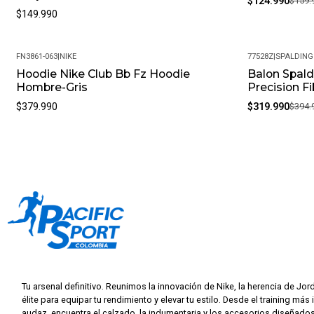
$124.990
$159.
$149.990
FN3861-063
|
NIKE
77528Z
|
SPALDING
Hoodie Nike Club Bb Fz Hoodie
Balon Spald
-19%
Hombre-Gris
Precision F
$379.990
$319.990
$394.
Tu arsenal definitivo. Reunimos la innovación de Nike, la herencia de Jor
élite para equipar tu rendimiento y elevar tu estilo. Desde el training más 
audaz, encuentra el calzado, la indumentaria y los accesorios diseñados 