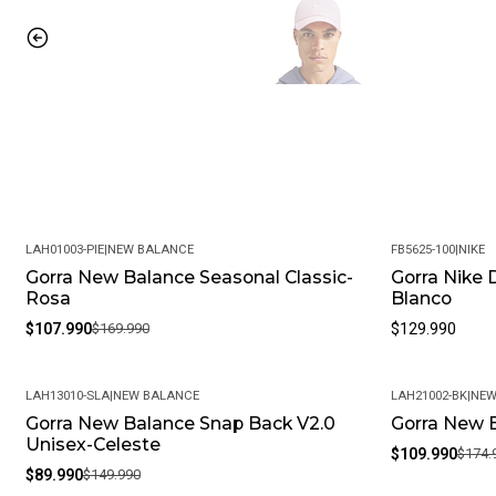
LAH01003-PIE
|
NEW BALANCE
FB5625-100
|
NIKE
Gorra New Balance Seasonal Classic-
Gorra Nike D
-36%
Rosa
Blanco
$107.990
$169.990
$129.990
LAH13010-SLA
|
NEW BALANCE
LAH21002-BK
|
NEW
Gorra New Balance Snap Back V2.0
Gorra New 
-40%
-37%
Unisex-Celeste
$109.990
$174.
$89.990
$149.990