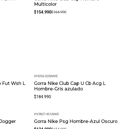
Multicolor
$154.990
$164.990
IH9256-025
|
NIKE
b Fut Wsh L
Gorra Nike Club Cap U Cb Acg L
Hombre-Gris azulado
$184.990
HV3827-451
|
NIKE
 Jogger
Gorra Nike Psg Hombre-Azul Oscuro
-19%