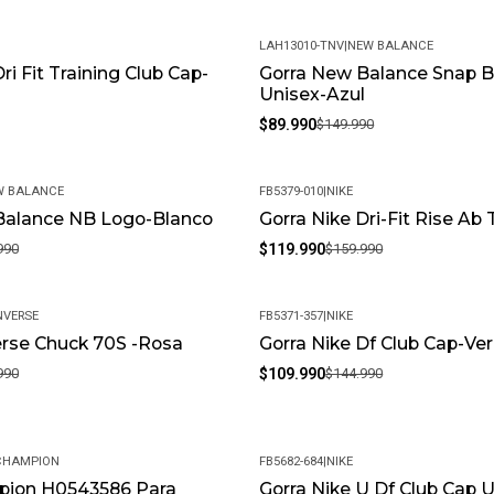
fuertes. Almacénalos en un 
LAH13010-TNV
|
NEW BALANCE
ATENCIÓN: La imagen de referenc
ri Fit Training Club Cap-
Gorra New Balance Snap B
-40%
calibración de su monitor. Por fa
Unisex-Azul
$89.990
$149.990
W BALANCE
FB5379-010
|
NIKE
Balance NB Logo-Blanco
Gorra Nike Dri-Fit Rise Ab
-25%
990
$119.990
$159.990
VERSE
FB5371-357
|
NIKE
erse Chuck 70S -Rosa
Gorra Nike Df Club Cap-Ve
-24%
990
$109.990
$144.990
CHAMPION
FB5682-684
|
NIKE
pion H0543586 Para
Gorra Nike U Df Club Cap U
-24%