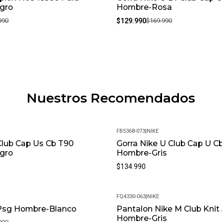
gro
Hombre-Rosa
990
$129.990
$169.990
Nuestros Recomendados
FB5368-073
|
NIKE
Club Cap Us Cb T90
Gorra Nike U Club Cap U C
gro
Hombre-Gris
$134.990
FQ4330-063
|
NIKE
 Psg Hombre-Blanco
Pantalon Nike M Club Knit
Hombre-Gris