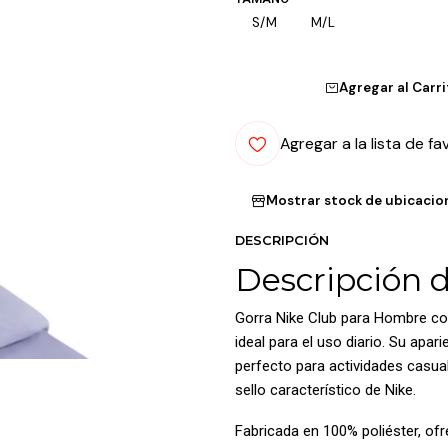
S/M
M/L
Agregar al Carr
Agregar a la lista de fa
Mostrar stock de ubicacio
DESCRIPCIÓN
Descripción 
Gorra Nike Club para Hombre com
ideal para el uso diario. Su apar
perfecto para actividades casual
sello característico de Nike.
Fabricada en 100% poliéster, of