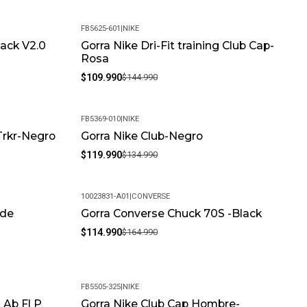
lugar fresco y seco para prolongar su vida útil.
FB5625-601
|
NIKE
ia puede variar debido al tratamiento fotográfico y la
ack V2.0
Gorra Nike Dri-Fit training Club Cap-
-24%
vor, tenga en cuenta este detalle al realizar su compra.
Rosa
$109.990
$144.990
FB5369-010
|
NIKE
 Trkr-Negro
Gorra Nike Club-Negro
-11%
$119.990
$134.990
10023831-A01
|
CONVERSE
rde
Gorra Converse Chuck 70S -Black
-30%
$114.990
$164.990
FB5505-325
|
NIKE
 Ab Fl P
Gorra Nike Club Cap Hombre-
-6%