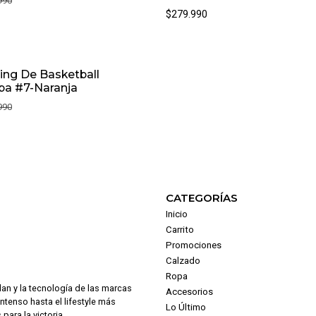
990
$279.990
ing De Basketball
iba #7-Naranja
990
CATEGORÍAS
Inicio
Carrito
Promociones
Calzado
Ropa
dan y la tecnología de las marcas
Accesorios
intenso hasta el lifestyle más
Lo Último
para la victoria.