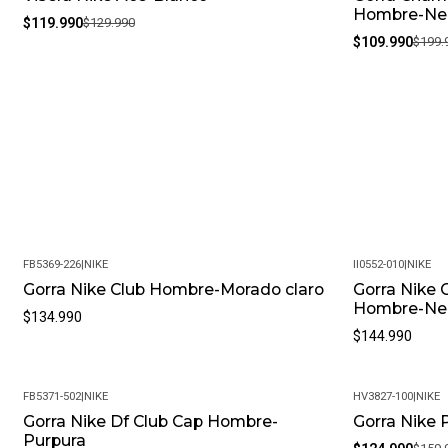
Hombre-Ne
$119.990
$129.990
$109.990
$199.
FB5369-226
|
NIKE
II0552-010
|
NIKE
Gorra Nike Club Hombre-Morado claro
Gorra Nike 
Hombre-Ne
$134.990
$144.990
FB5371-502
|
NIKE
HV3827-100
|
NIKE
Gorra Nike Df Club Cap Hombre-
Gorra Nike
-22%
Purpura