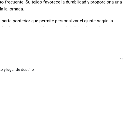
o frecuente. Su tejido favorece la durabilidad y proporciona una
a la jornada.
a parte posterior que permite personalizar el ajuste según la
rindando mayor comodidad y seguridad. Además, su visera curva
exposición directa al sol, aportando funcionalidad y estilo en
teriales de calidad, esta gorra es una excelente opción para
eportivo o casual.
o y lugar de destino
r
er, tejido, sin forro.
e fabricación.
 Sport Colombia!: