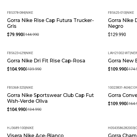
FB5378-084
|
NIKE
FB5625-010
|
NIKE
Gorra Nike Rise Cap Futura Trucker-
Gorra Nike D
-45%
Gris
Negro
$79.990
$144.990
$129.990
FB5623-629
|
NIKE
LAH21002-WT
|
NE
Gorra Nike Dri Fit Rise Cap-Rosa
Gorra New 
-25%
-37%
$104.990
$139.990
$109.990
$174.
FB5368-325
|
NIKE
10023831-A04
|
CON
Gorra Nike Sportswear Club Cap Fut
Gorra Conv
-22%
-33%
Wsh-Verde Oliva
$109.990
$164.
$104.990
$134.990
HJ3689-100
|
NIKE
H0543586282003
|
Visera Nike Ace-Blanco
Gorra Cham
-8%
-45%