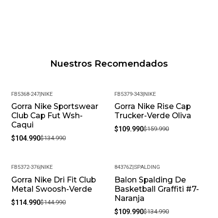
Nuestros Recomendados
FB5368-247
|
NIKE
FB5379-343
|
NIKE
Gorra Nike Sportswear
Gorra Nike Rise Cap
-22%
-31%
Club Cap Fut Wsh-
Trucker-Verde Oliva
Caqui
$109.990
$159.990
$104.990
$134.990
FB5372-376
|
NIKE
84376Z
|
SPALDING
Gorra Nike Dri Fit Club
Balon Spalding De
-21%
-19%
Metal Swoosh-Verde
Basketball Graffiti #7-
Naranja
$114.990
$144.990
$109.990
$134.990