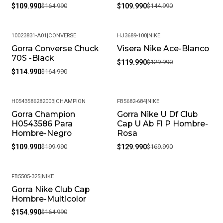
$109.990
$164.990
$109.990
$144.990
10023831-A01
|
CONVERSE
HJ3689-100
|
NIKE
Gorra Converse Chuck
Visera Nike Ace-Blanco
-30%
-8%
70S -Black
$119.990
$129.990
$114.990
$164.990
H0543586282003
|
CHAMPION
FB5682-684
|
NIKE
Gorra Champion
Gorra Nike U Df Club
-45%
-24%
H0543586 Para
Cap U Ab Fl P Hombre-
Hombre-Negro
Rosa
$109.990
$199.990
$129.990
$169.990
FB5505-325
|
NIKE
Gorra Nike Club Cap
-6%
Hombre-Multicolor
$154.990
$164.990