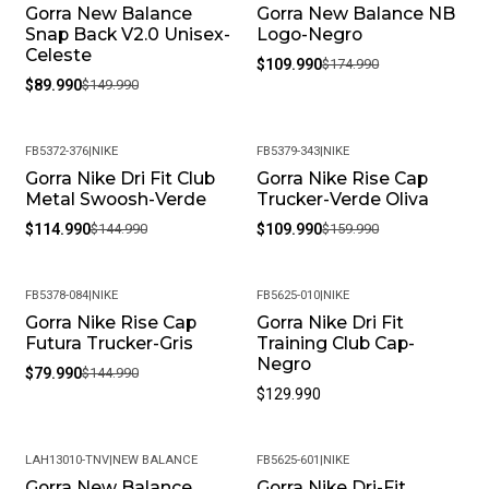
Gorra New Balance
Gorra New Balance NB
-40%
-37%
Snap Back V2.0 Unisex-
Logo-Negro
Celeste
$109.990
$174.990
$89.990
$149.990
FB5372-376
|
NIKE
FB5379-343
|
NIKE
Gorra Nike Dri Fit Club
Gorra Nike Rise Cap
-21%
-31%
Metal Swoosh-Verde
Trucker-Verde Oliva
$114.990
$144.990
$109.990
$159.990
FB5378-084
|
NIKE
FB5625-010
|
NIKE
Gorra Nike Rise Cap
Gorra Nike Dri Fit
-45%
Futura Trucker-Gris
Training Club Cap-
Negro
$79.990
$144.990
$129.990
LAH13010-TNV
|
NEW BALANCE
FB5625-601
|
NIKE
Gorra New Balance
Gorra Nike Dri-Fit
-40%
-24%