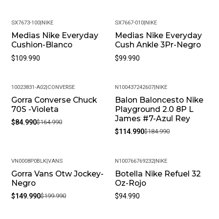
SX7673-100
|
NIKE
SX7667-010
|
NIKE
Medias Nike Everyday
Medias Nike Everyday
Cushion-Blanco
Cush Ankle 3Pr-Negro
$109.990
$99.990
10023831-A02
|
CONVERSE
N100437242607
|
NIKE
Gorra Converse Chuck
Balon Baloncesto Nike
-48%
-38%
70S -Violeta
Playground 2.0 8P L
James #7-Azul Rey
$84.990
$164.990
$114.990
$184.990
VN0008P0BLK
|
VANS
N100766769232
|
NIKE
Gorra Vans Otw Jockey-
Botella Nike Refuel 32
-25%
Negro
Oz-Rojo
$149.990
$199.990
$94.990