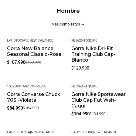
Hombre
Más como estos
LAH01003-PIE
|
NEW BALANCE
FB5625-100
|
NIKE
Gorra New Balance
Gorra Nike Dri-Fit
-36%
Seasonal Classic-Rosa
Training Club Cap-
Blanco
$107.990
$169.990
$129.990
10023831-A02
|
CONVERSE
FB5368-247
|
NIKE
Gorra Converse Chuck
Gorra Nike Sportswear
-48%
-22%
70S -Violeta
Club Cap Fut Wsh-
Caqui
$84.990
$164.990
$104.990
$134.990
LAH13010-SLA
|
NEW BALANCE
LAH21002-BK
|
NEW BALANCE