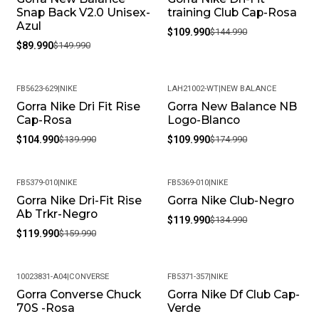
Snap Back V2.0 Unisex-
training Club Cap-Rosa
Azul
$109.990
$144.990
$89.990
$149.990
FB5623-629
|
NIKE
LAH21002-WT
|
NEW BALANCE
Gorra Nike Dri Fit Rise
Gorra New Balance NB
-25%
-37%
Cap-Rosa
Logo-Blanco
$104.990
$139.990
$109.990
$174.990
FB5379-010
|
NIKE
FB5369-010
|
NIKE
Gorra Nike Dri-Fit Rise
Gorra Nike Club-Negro
-25%
-11%
Ab Trkr-Negro
$119.990
$134.990
$119.990
$159.990
10023831-A04
|
CONVERSE
FB5371-357
|
NIKE
Gorra Converse Chuck
Gorra Nike Df Club Cap-
-33%
-24%
70S -Rosa
Verde