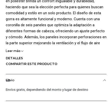
en poliéster brinda un confort inigualable y durabilidad,
haciendo que sea la elección perfecta para quienes buscan
comodidad y estilo en un solo producto. El diseño de esta
gorra es altamente funcional y moderno. Cuenta con una
coronilla de seis paneles que optimiza la adaptación a
diferentes formas de cabeza, ofreciendo un ajuste perfecto
y cómodo. Además, los paneles incorporan perforaciones en
la parte superior mejorando la ventilación y el flujo de aire
interno, lo que mantiene la cabeza fresca y seca en los días
Leer más
más calurosos. En la parte posterior, cuenta con un ¡cierre en
DETALLES
correa ajustable!, que permite un ajuste personalizado y
COMPARTIR ESTE PRODUCTO
preciso, garantizando que la gorra se mantenga en su lugar
durante toda la jornada. Para agregar un toque de distinción,
incluye el logo de la marca estampado en un lugar
Envio
destacado, lo que realza su estilo y autenticidad.
Envíos gratis, dependiendo del monto y lugar de destino
¡Composición 100% poliéster!.