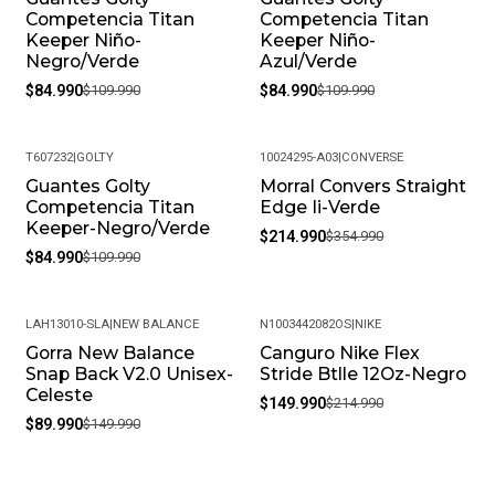
Competencia Titan
Competencia Titan
Keeper Niño-
Keeper Niño-
Negro/Verde
Azul/Verde
$84.990
$109.990
$84.990
$109.990
T607232
|
GOLTY
10024295-A03
|
CONVERSE
Guantes Golty
Morral Convers Straight
-23%
-39%
Competencia Titan
Edge Ii-Verde
Keeper-Negro/Verde
$214.990
$354.990
$84.990
$109.990
LAH13010-SLA
|
NEW BALANCE
N1003442082OS
|
NIKE
Gorra New Balance
Canguro Nike Flex
-40%
-30%
Snap Back V2.0 Unisex-
Stride Btlle 12Oz-Negro
Celeste
$149.990
$214.990
$89.990
$149.990