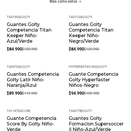
Más como estos
T607355
|
GOLTY
T607133
|
GOLTY
Guantes Golty
Guantes Golty
-23%
-23%
Competencia Titan
Competencia Titan
Keeper Niño-
Keeper Niño-
Azul/Verde
Negro/Verde
$84.990
$109.990
$84.990
$109.990
T603753
|
GOLTY
HYPERFASTKD-NV
|
GOLTY
Guantes Competencia
Guante Competencia
-25%
-14%
Golty Latir Niño-
Golty Hyperfaster
Naranja/Azul
Niños-Negro
$89.990
$119.990
$94.990
$109.990
T611475
|
SCORE
T606778
|
GOLTY
Guante Competencia
Guantes Golty
Score By Golty Niño-
Formacion Supersoccer
Verde
Ii Niño-Azul/Verde