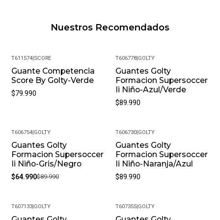
Nuestros Recomendados
T611574
|
SCORE
T606778
|
GOLTY
Guante Competencia
Guantes Golty
Score By Golty-Verde
Formacion Supersoccer
Ii Niño-Azul/Verde
$79.990
$89.990
T606754
|
GOLTY
T606730
|
GOLTY
Guantes Golty
Guantes Golty
-28%
Formacion Supersoccer
Formacion Supersoccer
Ii Niño-Gris/Negro
Ii Niño-Naranja/Azul
$64.990
$89.990
$89.990
T607133
|
GOLTY
T607355
|
GOLTY
Guantes Golty
Guantes Golty
-23%
-23%