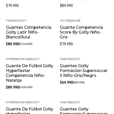
$79.990
$89.990
T603531
|
GOLTY
T611055
|
SCORE
Guantes Competencia
Guante Competencia
-22%
Golty Latir Niño-
Score By Golty Niño-
Blanco/Azul
Gris
$89.990
$114.990
$79.990
HYPERFASTKD-NA
|
GOLTY
T606754
|
GOLTY
Guante De Fútbol Golty
Guantes Golty
-18%
-28%
Hyperfaster
Formacion Supersoccer
Competencia Niño-
Ii Niño-Gris/Negro
Naranja
$64.990
$89.990
$89.990
$109.990
HYPERFASTKD-AN
|
GOLTY
T606730
|
GOLTY
Guante De Fútbol Golty
Guantes Golty
-14%
Hyperfaster
Formacion Supersoccer