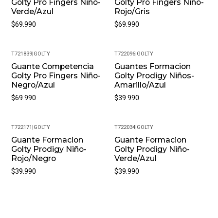
Golty Pro Fingers Niño-
Golty Pro Fingers Niño-
Verde/Azul
Rojo/Gris
$69.990
$69.990
T721839
|
GOLTY
T722096
|
GOLTY
Guante Competencia
Guantes Formacion
Golty Pro Fingers Niño-
Golty Prodigy Niños-
Negro/Azul
Amarillo/Azul
$69.990
$39.990
T722171
|
GOLTY
T722034
|
GOLTY
Guante Formacion
Guante Formacion
Golty Prodigy Niño-
Golty Prodigy Niño-
Rojo/Negro
Verde/Azul
$39.990
$39.990