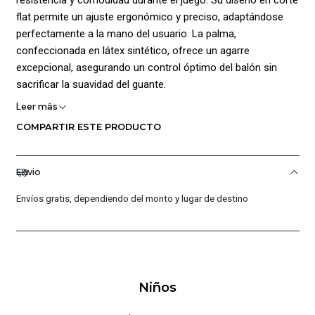
flat permite un ajuste ergonómico y preciso, adaptándose
perfectamente a la mano del usuario. La palma,
confeccionada en látex sintético, ofrece un agarre
excepcional, asegurando un control óptimo del balón sin
sacrificar la suavidad del guante.
Leer más
El dorso de los guantes está hecho de espuma de neopreno
COMPARTIR ESTE PRODUCTO
perforado, lo que proporciona un excelente ajuste, suavidad
y alta transpirabilidad, ideal para largas horas de juego.
Además, la contra palma de PVC asegura una alta
Envio
protección y durabilidad, mientras que el cierre en velcro y la
banda elástica ancha garantizan un ajuste seguro sobre la
Envíos gratis, dependiendo del monto y lugar de destino
muñeca. Con los Guantes Score by Golty, estarás listo para
enfrentar cualquier desafío en el campo.
¡Ventajas de Comprar en Pacific Sport Colombia!
Niños