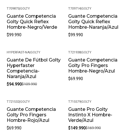
T709875
|
GOLTY
T709714
|
GOLTY
Guante Competencia
Guante Competencia
Golty Quick Reflex
Golty Quick Reflex
Hombre-Negro/Verde
Hombre-Naranja/Azul
$99.990
$99.990
HYPERFAST-NA
|
GOLTY
T721938
|
GOLTY
Guante De Fútbol Golty
Guante Competencia
-14%
Hyperfaster
Golty Pro Fingers
Competencia-
Hombre-Negro/Azul
Naranja/Azul
$69.990
$94.990
$109.990
T721532
|
GOLTY
T715579
|
GOLTY
Guante Competencia
Guante Pro Golty
-12%
Golty Pro Fingers
Instinto X Hombre-
Hombre-Rojo/Azul
Verde/Azul
$69.990
$149.990
$169.990