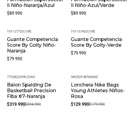
Ii Niño-Naranja/Azul
Ii Niño-Azul/Verde
$89.990
$89.990
T611277
|
SCORE
T611574
|
SCORE
Guante Competencia
Guante Competencia
Score By Golty Niño-
Score By Golty-Verde
Naranja
$79.990
$79.990
77528Z
|
SPALDING
9A2929-AFN
|
NIKE
Balon Spalding De
Lonchera Nike Bags
-19%
-28%
Basketball Precision
Young Athletes Niños-
Fiba #7-Naranja
Rosa
$319.990
$394.990
$129.990
$179.990