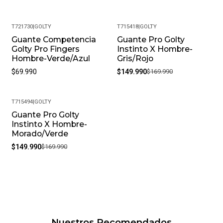
T721730
|
GOLTY
T715418
|
GOLTY
Guante Competencia
Guante Pro Golty
-12%
Golty Pro Fingers
Instinto X Hombre-
Hombre-Verde/Azul
Gris/Rojo
$69.990
$149.990
$169.990
T715494
|
GOLTY
Guante Pro Golty
-12%
Instinto X Hombre-
Morado/Verde
$149.990
$169.990
Nuestros Recomendados