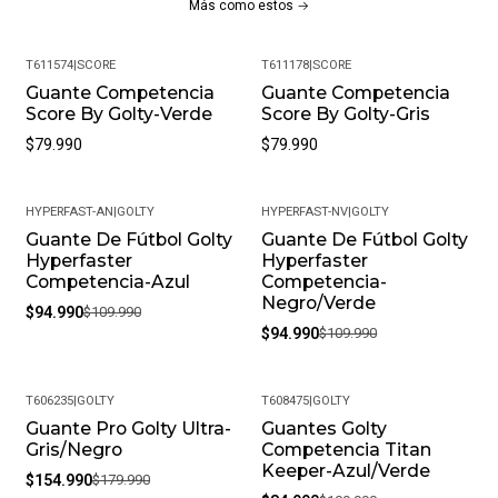
Más como estos
Cualquier Arquero Comprometido Con Su Rendimiento.
Desde Arqueros Aficionados Hasta Profesionales, Los
T611574
|
SCORE
T611178
|
SCORE
Guantes Titan Keeper Son La Elección Perfecta Para
Guante Competencia
Guante Competencia
Score By Golty-Verde
Score By Golty-Gris
Aquellos Que Buscan Un ¡Rendimiento Óptimo! Y Una
Protección Confiable En Cada Partido.
$79.990
$79.990
HYPERFAST-AN
|
GOLTY
HYPERFAST-NV
|
GOLTY
Guante De Fútbol Golty
Guante De Fútbol Golty
-14%
-14%
Hyperfaster
Hyperfaster
Competencia-Azul
Competencia-
Negro/Verde
$94.990
$109.990
$94.990
$109.990
T606235
|
GOLTY
T608475
|
GOLTY
Guante Pro Golty Ultra-
Guantes Golty
-14%
-23%
Gris/Negro
Competencia Titan
Keeper-Azul/Verde
$154.990
$179.990