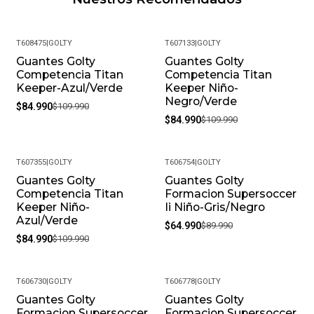
T608475
|
GOLTY
T607133
|
GOLTY
Guantes Golty
Guantes Golty
-23%
-23%
Competencia Titan
Competencia Titan
Keeper-Azul/Verde
Keeper Niño-
Negro/Verde
$84.990
$109.990
$84.990
$109.990
T607355
|
GOLTY
T606754
|
GOLTY
Guantes Golty
Guantes Golty
-23%
-28%
Competencia Titan
Formacion Supersoccer
Keeper Niño-
Ii Niño-Gris/Negro
Azul/Verde
$64.990
$89.990
$84.990
$109.990
T606730
|
GOLTY
T606778
|
GOLTY
Guantes Golty
Guantes Golty
Formacion Supersoccer
Formacion Supersoccer