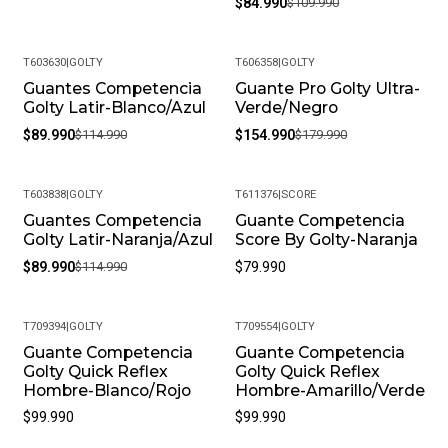
$84.990
$109.990
T603630
|
GOLTY
T606358
|
GOLTY
Guantes Competencia
Guante Pro Golty Ultra-
-22%
-14%
Golty Latir-Blanco/Azul
Verde/Negro
$89.990
$114.990
$154.990
$179.990
T603838
|
GOLTY
T611376
|
SCORE
Guantes Competencia
Guante Competencia
-22%
Golty Latir-Naranja/Azul
Score By Golty-Naranja
$89.990
$114.990
$79.990
T709394
|
GOLTY
T709554
|
GOLTY
Guante Competencia
Guante Competencia
Golty Quick Reflex
Golty Quick Reflex
Hombre-Blanco/Rojo
Hombre-Amarillo/Verde
$99.990
$99.990