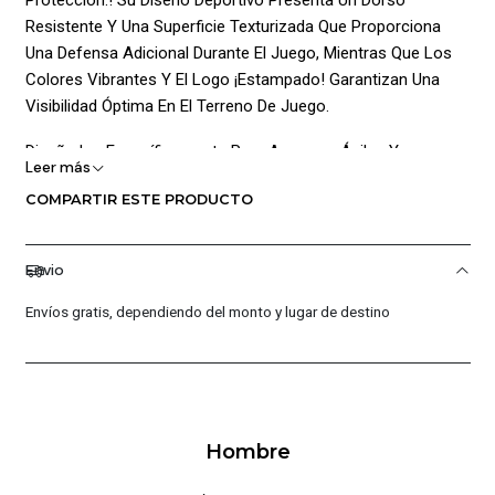
Resistente Y Una Superficie Texturizada Que Proporciona
Una Defensa Adicional Durante El Juego, Mientras Que Los
Colores Vibrantes Y El Logo ¡Estampado! Garantizan Una
Visibilidad Óptima En El Terreno De Juego.
Diseñados Específicamente Para Arqueros Ágiles Y
Leer más
Reactivos, Los Guantes Titan Keeper Cuentan Con
COMPARTIR ESTE PRODUCTO
Características Adicionales Que Los Hacen Destacar. Una
Tira Ajustable Asegura Un Ajuste Seguro Y Evita Que El
Guante Se Deslice Durante El Juego, Mientras Que El
Envio
¡Antifracturante Removible! Brinda Una Protección Adicional
Contra Lesiones.
Envíos gratis, dependiendo del monto y lugar de destino
En Cuanto A Su Composición, La Palma Del Guante Está
Elaborada En ¡Espuma De Látex! Al 100%, Lo Que
Proporciona Un Agarre Excepcional En Cualquier Situación.
La Contrapalma, Fabricada En Pvc, Garantiza Una Durabilidad
Hombre
Excepcional Y Resistencia Al Desgaste, Asegurando Que
Estos Guantes Sean Una Inversión A Largo Plazo Para