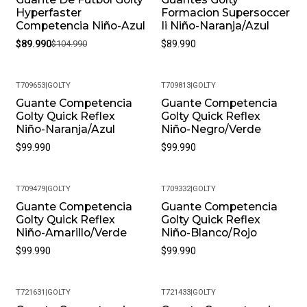
Hyperfaster
Formacion Supersoccer
Competencia Niño-Azul
Ii Niño-Naranja/Azul
$89.990
$104.990
$89.990
T709653
|
GOLTY
T709813
|
GOLTY
Guante Competencia
Guante Competencia
Golty Quick Reflex
Golty Quick Reflex
Niño-Naranja/Azul
Niño-Negro/Verde
$99.990
$99.990
T709479
|
GOLTY
T709332
|
GOLTY
Guante Competencia
Guante Competencia
Golty Quick Reflex
Golty Quick Reflex
Niño-Amarillo/Verde
Niño-Blanco/Rojo
$99.990
$99.990
T721631
|
GOLTY
T721433
|
GOLTY