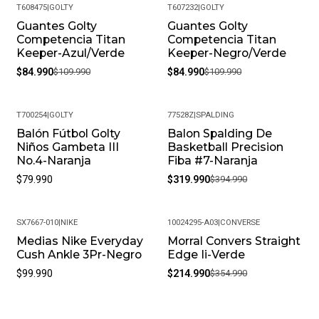
T608475
|
GOLTY
T607232
|
GOLTY
Guantes Golty
Guantes Golty
-23%
-23%
Competencia Titan
Competencia Titan
Keeper-Azul/Verde
Keeper-Negro/Verde
$84.990
$109.990
$84.990
$109.990
T700254
|
GOLTY
77528Z
|
SPALDING
Balón Fútbol Golty
Balon Spalding De
-19%
Niños Gambeta III
Basketball Precision
No.4-Naranja
Fiba #7-Naranja
$79.990
$319.990
$394.990
SX7667-010
|
NIKE
10024295-A03
|
CONVERSE
Medias Nike Everyday
Morral Convers Straight
-39%
Cush Ankle 3Pr-Negro
Edge Ii-Verde
$99.990
$214.990
$354.990