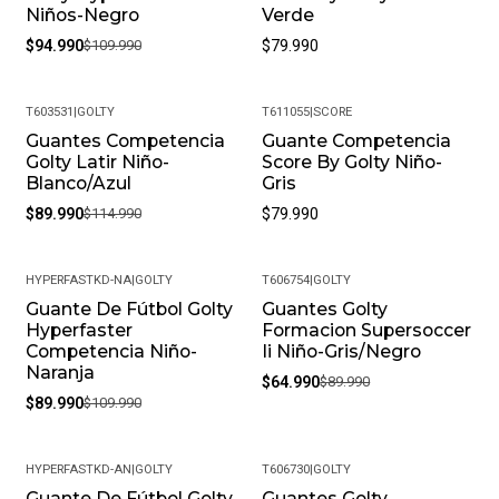
Niños-Negro
Verde
$94.990
$109.990
$79.990
T603531
|
GOLTY
T611055
|
SCORE
Guantes Competencia
Guante Competencia
-22%
Golty Latir Niño-
Score By Golty Niño-
Blanco/Azul
Gris
$89.990
$114.990
$79.990
HYPERFASTKD-NA
|
GOLTY
T606754
|
GOLTY
Guante De Fútbol Golty
Guantes Golty
-18%
-28%
Hyperfaster
Formacion Supersoccer
Competencia Niño-
Ii Niño-Gris/Negro
Naranja
$64.990
$89.990
$89.990
$109.990
HYPERFASTKD-AN
|
GOLTY
T606730
|
GOLTY
Guante De Fútbol Golty
Guantes Golty
-14%