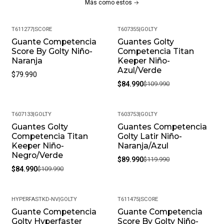
Más como estos
Garantiza Una Durabilidad Excepcional Y Resistencia Al
Desgaste, Asegurando Que Estos Guantes Sean Una
T611277
|
SCORE
T607355
|
GOLTY
Inversión A Largo Plazo Para Cualquier Arquero
Guante Competencia
Guantes Golty
-23%
Comprometido Con Su Rendimiento.
Score By Golty Niño-
Competencia Titan
Naranja
Keeper Niño-
Desde Arqueros Aficionados Hasta Profesionales, Los
Azul/Verde
$79.990
Guantes Super Soccer Son La Elección Perfecta Para
$84.990
$109.990
Aquellos Que Buscan Un Rendimiento Superior Y Una
Protección Confiable En Cada Partido.
T607133
|
GOLTY
T603753
|
GOLTY
Guantes Golty
Guantes Competencia
-23%
-25%
Competencia Titan
Golty Latir Niño-
Keeper Niño-
Naranja/Azul
Negro/Verde
$89.990
$119.990
$84.990
$109.990
HYPERFASTKD-NV
|
GOLTY
T611475
|
SCORE
Guante Competencia
Guante Competencia
-14%
Golty Hyperfaster
Score By Golty Niño-