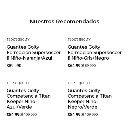
Nuestros Recomendados
T606730
|
GOLTY
T606754
|
GOLTY
Guantes Golty
Guantes Golty
-28%
Formacion Supersoccer
Formacion Supersoccer
Ii Niño-Naranja/Azul
Ii Niño-Gris/Negro
$89.990
$64.990
$89.990
T607355
|
GOLTY
T607133
|
GOLTY
Guantes Golty
Guantes Golty
-23%
-23%
Competencia Titan
Competencia Titan
Keeper Niño-
Keeper Niño-
Azul/Verde
Negro/Verde
$84.990
$109.990
$84.990
$109.990