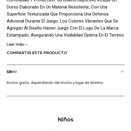
Dorso Elaborado En Un Material Resistente, Con Una
Superficie Texturizada Que Proporciona Una Defensa
Adicional Durante El Juego. Los Colores Vibrantes Que Se
Agregan Al Diseño Hacen Juego Con El Logo De La Marca
Estampado, Asegurando Una Visibilidad Óptima En El Terreno
De Juego.
Leer más
COMPARTIR ESTE PRODUCTO
Diseñados Específicamente Para Arqueros Ágiles Y
Reactivos, Los Guantes Super Soccer Cuentan Con
Características Adicionales Que Los Hacen Destacar. Una
Envio
Tira Ajustable Asegura Un Ajuste Seguro Y Evita Que El
Guante Se Deslice Durante El Juego, Mientras Que El
Envíos gratis, dependiendo del monto y lugar de destino
¡Antifracturante Removible! Brinda Una Protección Adicional
Contra Lesiones.
En Cuanto A Su Composición, La Palma Del Guante Está
Elaborada En ¡Espuma De Látex! Al 100%, Lo Que
Niños
Proporciona Un Agarre Excepcional En Cualquier Situación.
La Contrapalma, Fabricada En ¡Pvc! De Alta Calidad Repujada,