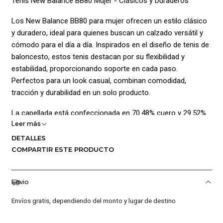
Tenis New Balance BB80 Mujer - Clásicos y Duraderos
Los New Balance BB80 para mujer ofrecen un estilo clásico
y duradero, ideal para quienes buscan un calzado versátil y
cómodo para el día a día. Inspirados en el diseño de tenis de
baloncesto, estos tenis destacan por su flexibilidad y
estabilidad, proporcionando soporte en cada paso.
Perfectos para un look casual, combinan comodidad,
tracción y durabilidad en un solo producto.
La capellada está confeccionada en 70.48% cuero y 29.52%
Leer más
material sintético, lo que garantiza una mayor durabilidad sin
sacrificar el estilo. El forro de malla asegura una óptima
DETALLES
transpirabilidad, mientras que la suela de 100% caucho y la
COMPARTIR ESTE PRODUCTO
plantilla de EVA ofrecen una excelente amortiguación y
tracción en diversas superficies.
Envio
Instrucciones de cuidado:
Envíos gratis, dependiendo del monto y lugar de destino
No lavar a mano ni usar lavadora