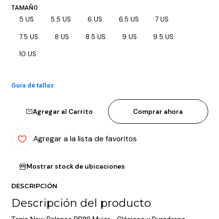
TAMAÑO
5 US
5.5 US
6 US
6.5 US
7 US
7.5 US
8 US
8.5 US
9 US
9.5 US
10 US
Guía de tallas
Agregar al Carrito
Comprar ahora
Agregar a la lista de favoritos
Mostrar stock de ubicaciones
DESCRIPCIÓN
Descripción del producto