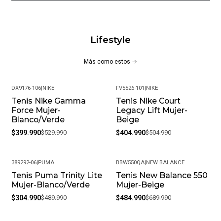
No utilizar detergentes, aceites o blanqueadores
Limpiar la superficie con un cepillo suave y seco para
Lifestyle
mantener su apariencia.
Composición:
Más como estos
Capellada: 70.48% cuero, 29.52% sintético
DX9176-106
|
NIKE
FV5526-101
|
NIKE
Tenis Nike Gamma
Tenis Nike Court
-25%
-20%
Forro: 100% textil (malla)
Force Mujer-
Legacy Lift Mujer-
Blanco/Verde
Beige
Suela: 100% caucho
$399.990
$529.990
$404.990
$504.990
Plantilla: 100% EVA
Fabricados en Indonesia, los New Balance BB80 son la
389292-06
|
PUMA
BBW550QA
|
NEW BALANCE
Tenis Puma Trinity Lite
Tenis New Balance 550
elección ideal para quienes buscan un estilo clásico con un
-38%
-30%
Mujer-Blanco/Verde
Mujer-Beige
toque deportivo y confiable.
$304.990
$489.990
$484.990
$689.990
¡Ventajas de Comprar en Pacific Sport Colombia!: