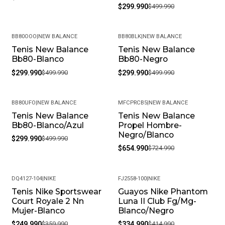
$299.990
$499.990
BB80OOO
|
NEW BALANCE
BB80BLK
|
NEW BALANCE
Tenis New Balance
Tenis New Balance
-40%
-40%
Bb80-Blanco
Bb80-Negro
$299.990
$499.990
$299.990
$499.990
BB80UFO
|
NEW BALANCE
MFCPRCB5
|
NEW BALANCE
Tenis New Balance
Tenis New Balance
-40%
-10%
Bb80-Blanco/Azul
Propel Hombre-
Negro/Blanco
$299.990
$499.990
$654.990
$724.990
DQ4127-104
|
NIKE
FJ2558-100
|
NIKE
Tenis Nike Sportswear
Guayos Nike Phantom
-31%
-19%
Court Royale 2 Nn
Luna II Club Fg/Mg-
Mujer-Blanco
Blanco/Negro
$249.990
$359.990
$334.990
$414.990