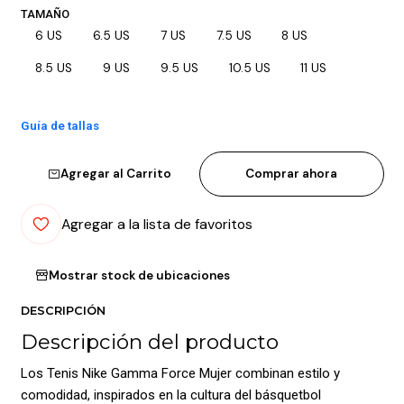
TAMAÑO
6 US
6.5 US
7 US
7.5 US
8 US
8.5 US
9 US
9.5 US
10.5 US
11 US
Guía de tallas
Agregar al Carrito
Comprar ahora
Agregar a la lista de favoritos
Mostrar stock de ubicaciones
DESCRIPCIÓN
Descripción del producto
Los Tenis Nike Gamma Force Mujer combinan estilo y
comodidad, inspirados en la cultura del básquetbol