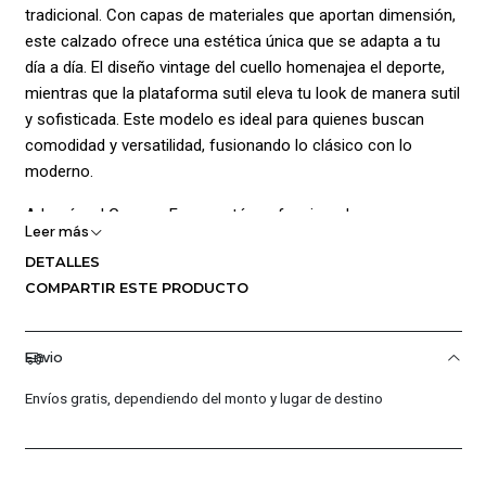
tradicional. Con capas de materiales que aportan dimensión,
este calzado ofrece una estética única que se adapta a tu
día a día. El diseño vintage del cuello homenajea el deporte,
mientras que la plataforma sutil eleva tu look de manera sutil
y sofisticada. Este modelo es ideal para quienes buscan
comodidad y versatilidad, fusionando lo clásico con lo
moderno.
Además, el Gamma Force está confeccionado con
Leer más
materiales sustentables, incorporando al menos un 20% de
DETALLES
contenido reciclado, lo que lo convierte en una opción
COMPARTIR ESTE PRODUCTO
responsable con el medio ambiente.
Composición:
Envio
Parte superior: 56% cuero, 39% sintético, 5% textil
Envíos gratis, dependiendo del monto y lugar de destino
Suela: 100% caucho
Forro: 100% poliéster