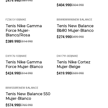
$479.990
$589.990
$404.990
$504.990
FZ3613-100
|
NIKE
BBW80WWW
|
NEW BALANCE
Tenis Nike Gamma
Tenis New Balance
-24%
-45%
Force Mujer-
Bb80 Mujer-Blanco
Blanco/Rosa
$274.990
$499.990
$389.990
$514.990
DX9176-103
|
NIKE
DN1791-003
|
NIKE
Tenis Nike Gamma
Tenis Nike Cortez
-17%
-25%
Force Mujer-Blanco
Mujer-Beige
$424.990
$514.990
$419.990
$559.990
BBW550RF
|
NEW BALANCE
Tenis New Balance 550
-25%
Mujer-Blanco
$574.990
$765.990