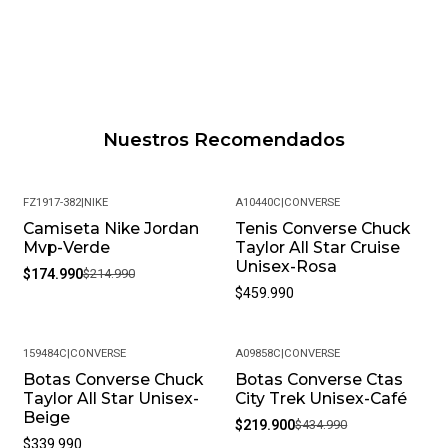
Nuestros Recomendados
FZ1917-382
|
NIKE
A10440C
|
CONVERSE
Camiseta Nike Jordan
Tenis Converse Chuck
-19%
Mvp-Verde
Taylor All Star Cruise
Unisex-Rosa
$174.990
$214.990
$459.990
159484C
|
CONVERSE
A09858C
|
CONVERSE
Botas Converse Chuck
Botas Converse Ctas
-49%
Taylor All Star Unisex-
City Trek Unisex-Café
Beige
$219.900
$434.990
$339.990