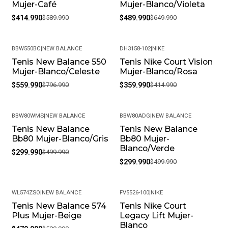
Mujer-Café
Mujer-Blanco/Violeta
satisfecho con tu compra, ofrecemos una política de
$414.990
$589.990
$489.990
$649.990
devoluciones flexible. Queremos que estés
completamente feliz y puedas volver a elegirnos.
¿Cómo debo cuidar mis productos? Para mantener tu
BBW550BC
|
NEW BALANCE
DH3158-102
|
NIKE
producto en las mejores condiciones, recomendamos
Tenis New Balance 550
Tenis Nike Court Vision
-30%
-13%
Mujer-Blanco/Celeste
Mujer-Blanco/Rosa
limpiarlos con un paño húmedo y evitar el uso de
productos químicos fuertes. Almacénalos en un lugar
$559.990
$796.990
$359.990
$414.990
fresco y seco cuando no los estés usando.
• Peso del Producto: Ligero, ideal para uso diario.
BBW80WMS
|
NEW BALANCE
BBW80ADG
|
NEW BALANCE
Tenis New Balance
Tenis New Balance
-40%
-40%
Bb80 Mujer-Blanco/Gris
Bb80 Mujer-
Blanco/Verde
$299.990
$499.990
$299.990
$499.990
WL574ZSO
|
NEW BALANCE
FV5526-100
|
NIKE
Tenis New Balance 574
Tenis Nike Court
-19%
-20%
Plus Mujer-Beige
Legacy Lift Mujer-
Blanco