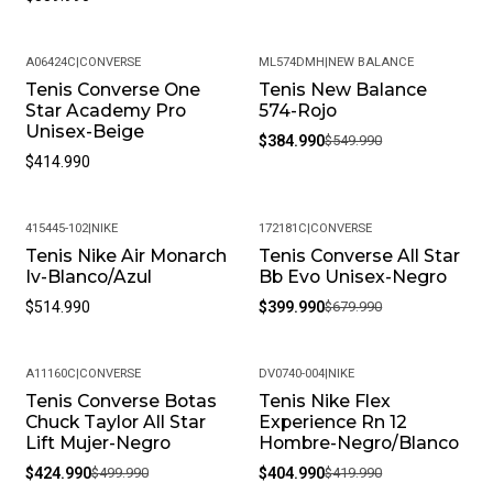
A06424C
|
CONVERSE
ML574DMH
|
NEW BALANCE
Tenis Converse One
Tenis New Balance
-30%
Star Academy Pro
574-Rojo
Unisex-Beige
$384.990
$549.990
$414.990
415445-102
|
NIKE
172181C
|
CONVERSE
Tenis Nike Air Monarch
Tenis Converse All Star
-41%
Iv-Blanco/Azul
Bb Evo Unisex-Negro
$514.990
$399.990
$679.990
A11160C
|
CONVERSE
DV0740-004
|
NIKE
Tenis Converse Botas
Tenis Nike Flex
-15%
-4%
Chuck Taylor All Star
Experience Rn 12
Lift Mujer-Negro
Hombre-Negro/Blanco
$424.990
$499.990
$404.990
$419.990