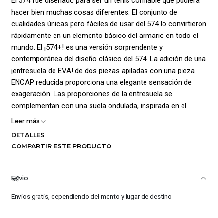
El 574 fue diseñado para ser un tenis confiable que pudiera
hacer bien muchas cosas diferentes. El conjunto de
cualidades únicas pero fáciles de usar del 574 lo convirtieron
rápidamente en un elemento básico del armario en todo el
mundo. El ¡574+! es una versión sorprendente y
contemporánea del diseño clásico del 574. La adición de una
¡entresuela de EVA! de dos piezas apiladas con una pieza
ENCAP reducida proporciona una elegante sensación de
exageración. Las proporciones de la entresuela se
complementan con una suela ondulada, inspirada en el
Trackster original. Las superposiciones de gamuza de piel de
Leer más
cerdo ofrecen una ejecución premium del familiar diseño
DETALLES
superior 574. Composición: Capellada: 60% Cuero, 25%
COMPARTIR ESTE PRODUCTO
Sintético, 15% Textil, Forro: 100% Textil, Suela: 100% Caucho,
País de origen: China.
Envio
Envíos gratis, dependiendo del monto y lugar de destino