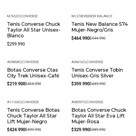
M7652C
|
CONVERSE
WL574EVB
|
NEW BALANCE
Tenis Converse Chuck
Tenis New Balance 574
-15%
Taylor All Star Unisex-
Mujer-Negro/Gris
Blanco
$464.990
$544.990
$299.990
A09858C
|
CONVERSE
A04616C
|
CONVERSE
Botas Converse Ctas
Tenis Converse Tobin
-49%
-20%
City Trek Unisex-Café
Unisex-Gris Silver
$219.900
$434.990
$359.990
$449.990
A11160C
|
CONVERSE
A08397C
|
CONVERSE
Tenis Converse Botas
Botas Converse Chuck
-15%
-15%
Chuck Taylor All Star
Taylor All Star Eva Lift
Lift Mujer-Negro
Mujer-Rosa
$424.990
$499.990
$329.990
$389.990