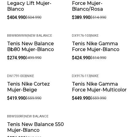
Legacy Lift Mujer-
Force Mujer-
Blanco
Blanco/Rosa
$404.990
$504.990
$389.990
$514.990
BBW80WWW
|
NEW BALANCE
DX9176-103
|
NIKE
Tenis New Balance
Tenis Nike Gamma
-45%
-17%
Bb80 Mujer-Blanco
Force Mujer-Blanco
$274.990
$499.990
$424.990
$514.990
DN1791-003
|
NIKE
DX9176-113
|
NIKE
Tenis Nike Cortez
Tenis Nike Gamma
-25%
-20%
Mujer-Beige
Force Mujer-Multicolor
$419.990
$559.990
$449.990
$559.990
BBW550RF
|
NEW BALANCE
Tenis New Balance 550
-25%
Mujer-Blanco