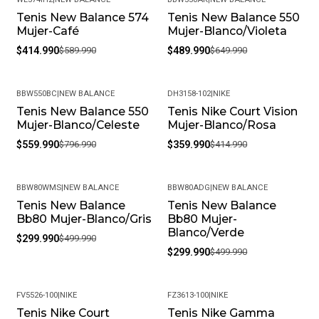
Tenis New Balance 574
Tenis New Balance 550
-30%
-25%
Mujer-Café
Mujer-Blanco/Violeta
$414.990
$589.990
$489.990
$649.990
BBW550BC
|
NEW BALANCE
DH3158-102
|
NIKE
Tenis New Balance 550
Tenis Nike Court Vision
-30%
-13%
Mujer-Blanco/Celeste
Mujer-Blanco/Rosa
$559.990
$796.990
$359.990
$414.990
BBW80WMS
|
NEW BALANCE
BBW80ADG
|
NEW BALANCE
Tenis New Balance
Tenis New Balance
-40%
-40%
Bb80 Mujer-Blanco/Gris
Bb80 Mujer-
Blanco/Verde
$299.990
$499.990
$299.990
$499.990
FV5526-100
|
NIKE
FZ3613-100
|
NIKE
Tenis Nike Court
Tenis Nike Gamma
-20%
-24%