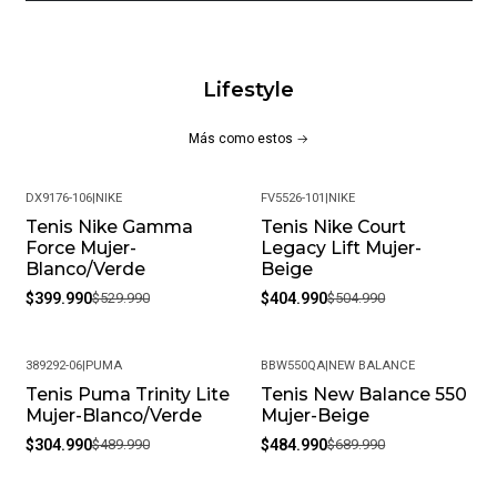
Lifestyle
Más como estos
DX9176-106
|
NIKE
FV5526-101
|
NIKE
Tenis Nike Gamma
Tenis Nike Court
-25%
-20%
Force Mujer-
Legacy Lift Mujer-
Blanco/Verde
Beige
$399.990
$529.990
$404.990
$504.990
389292-06
|
PUMA
BBW550QA
|
NEW BALANCE
Tenis Puma Trinity Lite
Tenis New Balance 550
-38%
-30%
Mujer-Blanco/Verde
Mujer-Beige
$304.990
$489.990
$484.990
$689.990