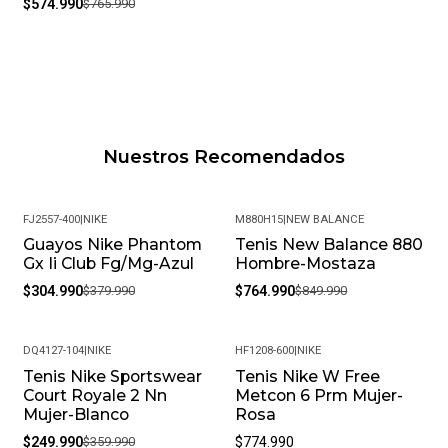
$574.990
$765.990
Nuestros Recomendados
FJ2557-400
|
NIKE
M880H15
|
NEW BALANCE
Guayos Nike Phantom
Tenis New Balance 880
-20%
-10%
Gx Ii Club Fg/Mg-Azul
Hombre-Mostaza
$304.990
$379.990
$764.990
$849.990
DQ4127-104
|
NIKE
HF1208-600
|
NIKE
Tenis Nike Sportswear
Tenis Nike W Free
-31%
Court Royale 2 Nn
Metcon 6 Prm Mujer-
Mujer-Blanco
Rosa
$249.990
$359.990
$774.990