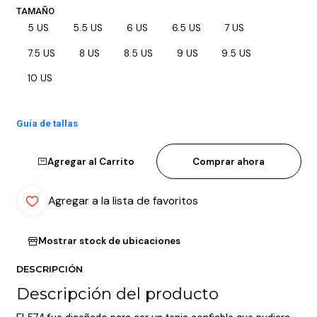
TAMAÑO
5 US
5.5 US
6 US
6.5 US
7 US
7.5 US
8 US
8.5 US
9 US
9.5 US
10 US
Guía de tallas
Agregar al Carrito
Comprar ahora
Agregar a la lista de favoritos
Mostrar stock de ubicaciones
DESCRIPCIÓN
Descripción del producto