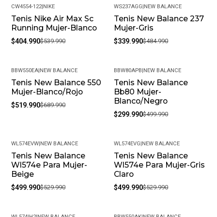
CW4554-122
|
NIKE
WS237AGG
|
NEW BALANCE
Tenis Nike Air Max Sc
Tenis New Balance 237
-25%
-30%
Running Mujer-Blanco
Mujer-Gris
$404.990
$539.990
$339.990
$484.990
BBW550EA
|
NEW BALANCE
BBW80APB
|
NEW BALANCE
Tenis New Balance 550
Tenis New Balance
-25%
-40%
Mujer-Blanco/Rojo
Bb80 Mujer-
Blanco/Negro
$519.990
$689.990
$299.990
$499.990
WL574EVW
|
NEW BALANCE
WL574EVG
|
NEW BALANCE
Tenis New Balance
Tenis New Balance
-6%
-6%
Wl574e Para Mujer-
Wl574e Para Mujer-Gris
Beige
Claro
$499.990
$529.990
$499.990
$529.990
WL574IH2
|
NEW BALANCE
BBW550AK
|
NEW BALANCE