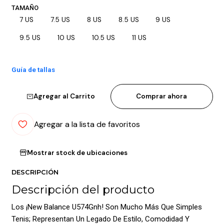
TAMAÑO
7 US
7.5 US
8 US
8.5 US
9 US
9.5 US
10 US
10.5 US
11 US
Guía de tallas
Agregar al Carrito
Comprar ahora
Agregar a la lista de favoritos
Mostrar stock de ubicaciones
DESCRIPCIÓN
Descripción del producto
Los ¡New Balance U574Gnh! Son Mucho Más Que Simples
Tenis; Representan Un Legado De Estilo, Comodidad Y