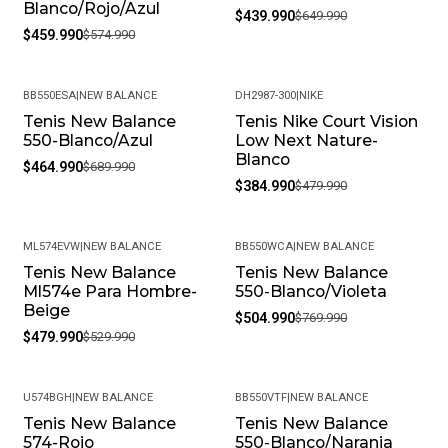
Blanco/Rojo/Azul
$439.990
$649.990
$459.990
$574.990
BB550ESA
|
NEW BALANCE
DH2987-300
|
NIKE
Tenis New Balance
Tenis Nike Court Vision
-33%
-20%
550-Blanco/Azul
Low Next Nature-
Blanco
$464.990
$689.990
$384.990
$479.990
ML574EVW
|
NEW BALANCE
BB550WCA
|
NEW BALANCE
Tenis New Balance
Tenis New Balance
-9%
-34%
Ml574e Para Hombre-
550-Blanco/Violeta
Beige
$504.990
$769.990
$479.990
$529.990
U574BGH
|
NEW BALANCE
BB550VTF
|
NEW BALANCE
Tenis New Balance
Tenis New Balance
-25%
-30%
574-Rojo
550-Blanco/Naranja