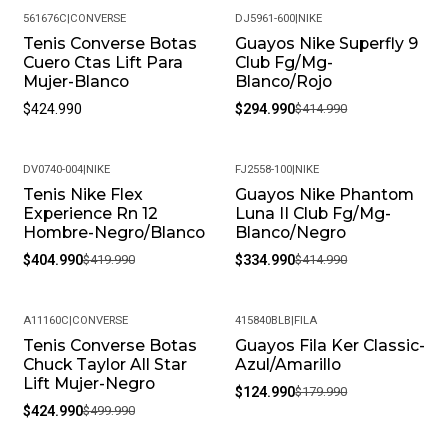
561676C
|
CONVERSE
DJ5961-600
|
NIKE
Tenis Converse Botas
Guayos Nike Superfly 9
-29%
Cuero Ctas Lift Para
Club Fg/Mg-
Mujer-Blanco
Blanco/Rojo
$424.990
$294.990
$414.990
DV0740-004
|
NIKE
FJ2558-100
|
NIKE
Tenis Nike Flex
Guayos Nike Phantom
-4%
-19%
Experience Rn 12
Luna II Club Fg/Mg-
Hombre-Negro/Blanco
Blanco/Negro
$404.990
$419.990
$334.990
$414.990
A11160C
|
CONVERSE
415840BLB
|
FILA
Tenis Converse Botas
Guayos Fila Ker Classic-
-15%
-31%
Chuck Taylor All Star
Azul/Amarillo
Lift Mujer-Negro
$124.990
$179.990
$424.990
$499.990