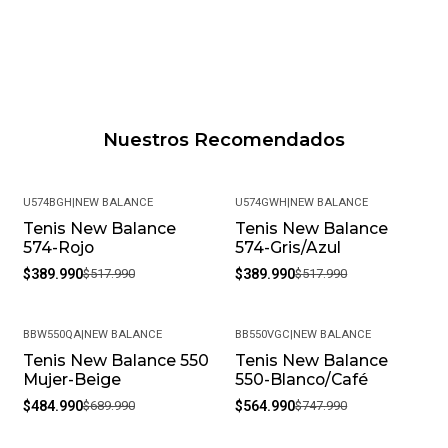
Nuestros Recomendados
U574BGH
|
NEW BALANCE
U574GWH
|
NEW BALANCE
Tenis New Balance
Tenis New Balance
-25%
-25%
574-Rojo
574-Gris/Azul
$389.990
$517.990
$389.990
$517.990
BBW550QA
|
NEW BALANCE
BB550VGC
|
NEW BALANCE
Tenis New Balance 550
Tenis New Balance
-30%
-24%
Mujer-Beige
550-Blanco/Café
$484.990
$689.990
$564.990
$747.990