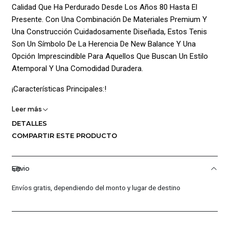
Calidad Que Ha Perdurado Desde Los Años 80 Hasta El
Presente. Con Una Combinación De Materiales Premium Y
Una Construcción Cuidadosamente Diseñada, Estos Tenis
Son Un Símbolo De La Herencia De New Balance Y Una
Opción Imprescindible Para Aquellos Que Buscan Un Estilo
Atemporal Y Una Comodidad Duradera.
¡Características Principales:!
Leer más
Estilo Iconico Y Contemporáneo: Inspirados En El Diseño
Clásico De Los Años 80, Los U574Gnh Combinan Materiales
DETALLES
Premium Como Gamuzas, Textiles En Mallas Y Sintéticos
COMPARTIR ESTE PRODUCTO
Para Ofrecer Un Aspecto Elegante Y Contemporáneo Que
Nunca Pasa De Moda. Ya Sea Para Un Estilo Casual O
Envio
Urbano, Estos Tenis Destacan En Cualquier Ocasión.
Envíos gratis, dependiendo del monto y lugar de destino
Comodidad Duradera: La Amortiguación En La Media Suela
En Eva De Doble Densidad, Combinada Con La Tecnología
Encap®, Proporciona Una Comodidad Excepcional En Cada