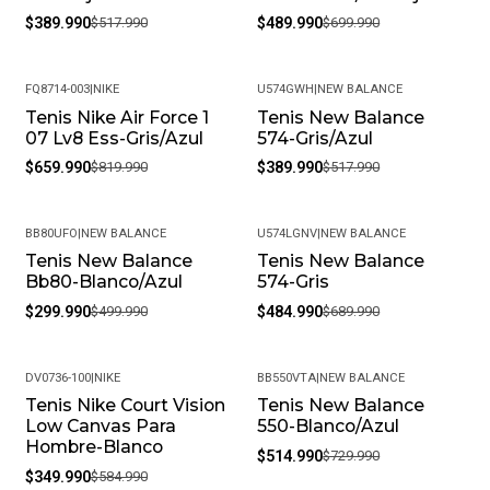
$389.990
$517.990
$489.990
$699.990
FQ8714-003
|
NIKE
U574GWH
|
NEW BALANCE
Tenis Nike Air Force 1
Tenis New Balance
-20%
-25%
07 Lv8 Ess-Gris/Azul
574-Gris/Azul
$659.990
$819.990
$389.990
$517.990
BB80UFO
|
NEW BALANCE
U574LGNV
|
NEW BALANCE
Tenis New Balance
Tenis New Balance
-40%
-30%
Bb80-Blanco/Azul
574-Gris
$299.990
$499.990
$484.990
$689.990
DV0736-100
|
NIKE
BB550VTA
|
NEW BALANCE
Tenis Nike Court Vision
Tenis New Balance
-40%
-29%
Low Canvas Para
550-Blanco/Azul
Hombre-Blanco
$514.990
$729.990
$349.990
$584.990