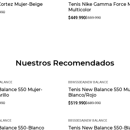
Cortez Mujer-Beige
Tenis Nike Gamma Force M
-20%
Multicolor
990
$449.990
$559.990
Nuestros Recomendados
ALANCE
BBW550EA
|
NEW BALANCE
alance 550 Mujer-
Tenis New Balance 550 Mu
-25%
illo
Blanco/Rojo
990
$519.990
$689.990
ALANCE
BB550ESA
|
NEW BALANCE
Balance 550-Blanco
Tenis New Balance 550-Bl
-33%