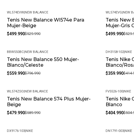
WL574EVW
|
NEW BALANCE
WL574EVG
|
NEW B
Tenis New Balance Wl574e Para
Tenis New 
-6%
-6%
Mujer-Beige
Mujer-Gris 
$499.990
$529.990
$499.990
$529.
BBW550BC
|
NEW BALANCE
DH3158-102
|
NIKE
Tenis New Balance 550 Mujer-
Tenis Nike 
-30%
-13%
Blanco/Celeste
Blanco/Ros
$559.990
$796.990
$359.990
$414.
WL574ZSO
|
NEW BALANCE
FV5526-100
|
NIKE
Tenis New Balance 574 Plus Mujer-
Tenis Nike 
-19%
-20%
Beige
Blanco
$479.990
$589.990
$404.990
$504.
DX9176-103
|
NIKE
DN1791-003
|
NIKE