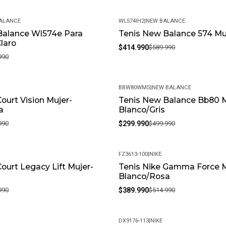
ALANCE
WL574IH2
|
NEW BALANCE
Balance Wl574e Para
Tenis New Balance 574 Mu
-30%
Claro
$414.990
$589.990
990
BBW80WMS
|
NEW BALANCE
Court Vision Mujer-
Tenis New Balance Bb80 M
-40%
a
Blanco/Gris
990
$299.990
$499.990
FZ3613-100
|
NIKE
Court Legacy Lift Mujer-
Tenis Nike Gamma Force M
-24%
Blanco/Rosa
990
$389.990
$514.990
DX9176-113
|
NIKE