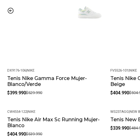
DX9176-106
|
NIKE
FV5526-101
|
NIKE
Tenis Nike Gamma Force Mujer-
Tenis Nike 
-25%
-20%
Blanco/Verde
Beige
$399.990
$529.990
$404.990
$504.
CW4554-122
|
NIKE
WS237AGG
|
NEW 
Tenis Nike Air Max Sc Running Mujer-
Tenis New B
-25%
-30%
Blanco
$339.990
$484.
$404.990
$539.990