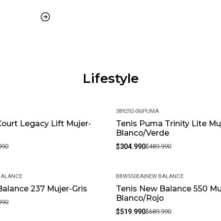
¡Especificaciones:!
Composición:
Capellada: 84% Cuero, 11% Textil
Forro: 100% Textil (Malla)
Lifestyle
Suela: 100% Caucho
Plantilla: 100% Textil (Malla)
389292-06
|
PUMA
Court Legacy Lift Mujer-
Tenis Puma Trinity Lite Mu
-38%
Origen: Vietnam
Blanco/Verde
Los ¡New Balance Bbw550Eb! Ofrec
990
$304.990
$489.990
Confort, Lo Que Los Convierte 
Auténtico Inspirado En La Cult
BALANCE
BBW550EA
|
NEW BALANCE
Moderno.
alance 237 Mujer-Gris
Tenis New Balance 550 Mu
-25%
Blanco/Rojo
990
$519.990
$689.990