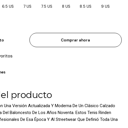
6.5 US
7 US
7.5 US
8 US
8.5 US
9 US
ito
Comprar ahora
voritos
nes
del producto
n Una Versión Actualizada Y Moderna De Un Clásico Calzado
ra Del Baloncesto De Los Años Noventa. Estos Tenis Rinden
esionales De Esa Época Y Al Streetwear Que Definió Toda Una