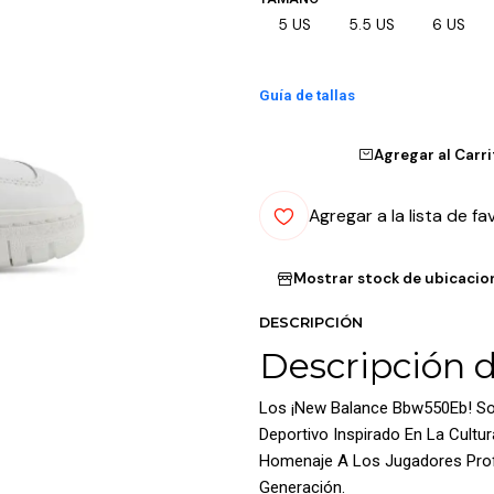
5 US
5.5 US
6 US
Guía de tallas
Agregar al Carr
Agregar a la lista de fa
Mostrar stock de ubicacio
DESCRIPCIÓN
Descripción 
Los ¡New Balance Bbw550Eb! So
Deportivo Inspirado En La Cultu
Homenaje A Los Jugadores Prof
Generación.