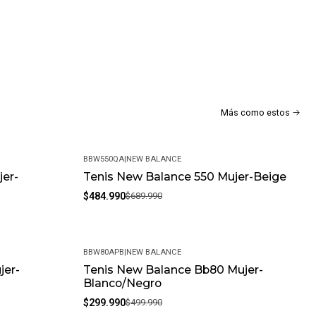
 (Malla), 5% Sintético
Más como estos
BBW550QA
|
NEW BALANCE
jer-
Tenis New Balance 550 Mujer-Beige
-30%
$484.990
$689.990
en Un Equilibrio Perfecto Entre Estilo Clásico, Durabilidad Y
En Una Excelente Opción Para Aquellos Que Buscan Un Calzado
ura Del Baloncesto De Los Años Noventa, Pero Con Un Toque
BBW80APB
|
NEW BALANCE
jer-
Tenis New Balance Bb80 Mujer-
-40%
Blanco/Negro
$299.990
$499.990