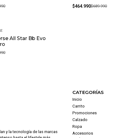
990
$464.990
$689.990
SE
rse All Star Bb Evo
ro
990
CATEGORÍAS
Inicio
Carrito
Promociones
Calzado
Ropa
dan y la tecnología de las marcas
Accesorios
intenso hasta el lifestyle más