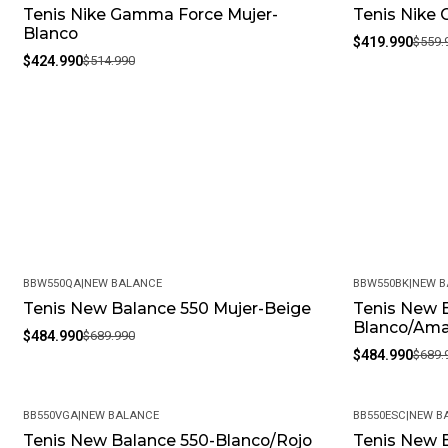
Tenis Nike Gamma Force Mujer-
Tenis Nike 
-17%
-25%
Blanco
$419.990
$559.
$424.990
$514.990
BBW550QA
|
NEW BALANCE
BBW550BK
|
NEW B
Tenis New Balance 550 Mujer-Beige
Tenis New B
-30%
-30%
Blanco/Amar
$484.990
$689.990
$484.990
$689.
BB550VGA
|
NEW BALANCE
BB550ESC
|
NEW B
Tenis New Balance 550-Blanco/Rojo
Tenis New 
-30%
-30%