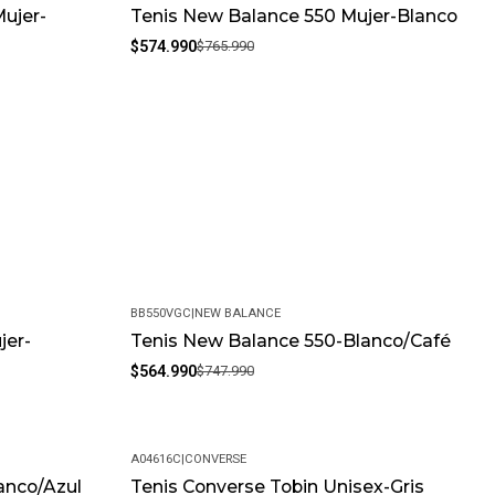
ujer-
Tenis New Balance 550 Mujer-Blanco
-25%
$574.990
$765.990
BB550VGC
|
NEW BALANCE
jer-
Tenis New Balance 550-Blanco/Café
-24%
$564.990
$747.990
A04616C
|
CONVERSE
anco/Azul
Tenis Converse Tobin Unisex-Gris
-20%