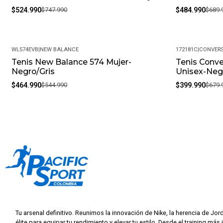
$524.990
$747.990
$484.990
$689.
WL574EVB
|
NEW BALANCE
172181C
|
CONVER
Tenis New Balance 574 Mujer-
Tenis Conve
-15%
-41%
Negro/Gris
Unisex-Neg
$464.990
$544.990
$399.990
$679.
Tu arsenal definitivo. Reunimos la innovación de Nike, la herencia de Jor
élite para equipar tu rendimiento y elevar tu estilo. Desde el training más 