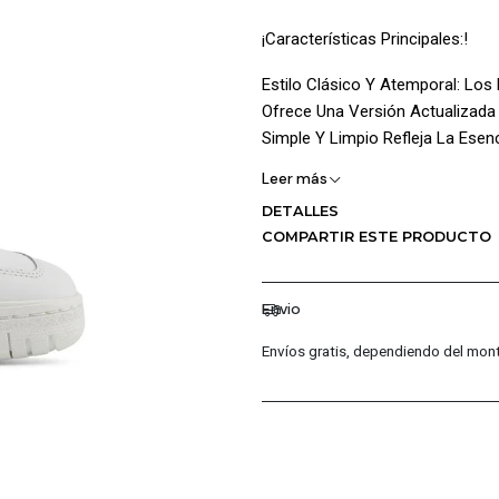
¡Características Principales:!
Estilo Clásico Y Atemporal: Los
Ofrece Una Versión Actualizada 
Simple Y Limpio Refleja La Ese
Leer más
Construcción Duradera: La Parte
Calidad, Lo Que Garantiza Durab
DETALLES
Tiempo. La Combinación De Gam
COMPARTIR ESTE PRODUCTO
Atemporal.
Envio
Amortiguación En Eva: La Prese
Proporciona Comodidad Y Absor
Envíos gratis, dependiendo del mont
Adecuados Para Un Uso Prolonga
Composición Equilibrada: Los Ma
Calidad Y Están Diseñados Para
Gamuza Y Textiles En El Forro Y