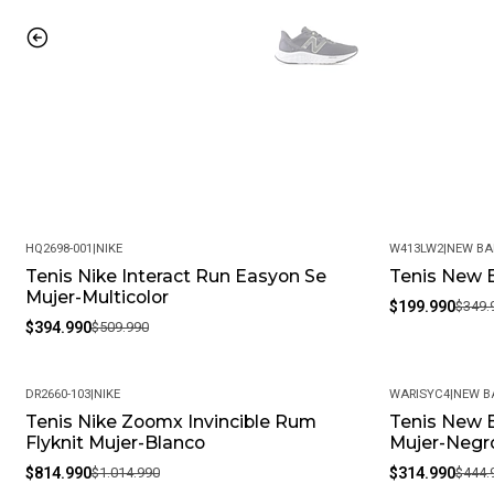
HQ2698-001
|
NIKE
W413LW2
|
NEW BA
Tenis Nike Interact Run Easyon Se
Tenis New B
-23%
-43%
Mujer-Multicolor
$199.990
$349.
$394.990
$509.990
DR2660-103
|
NIKE
WARISYC4
|
NEW B
Tenis Nike Zoomx Invincible Rum
Tenis New B
-20%
-29%
Flyknit Mujer-Blanco
Mujer-Negr
$814.990
$1.014.990
$314.990
$444.