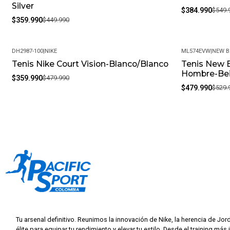
Silver
$384.990
$549.
$359.990
$449.990
DH2987-100
|
NIKE
ML574EVW
|
NEW 
Tenis Nike Court Vision-Blanco/Blanco
Tenis New 
-25%
-9%
Hombre-Be
$359.990
$479.990
$479.990
$529.
Tu arsenal definitivo. Reunimos la innovación de Nike, la herencia de Jor
élite para equipar tu rendimiento y elevar tu estilo. Desde el training más 