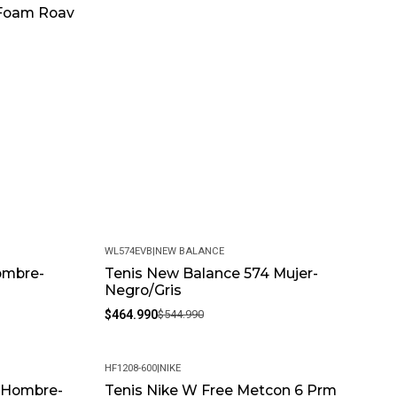
 Foam Roav
WL574EVB
|
NEW BALANCE
ombre-
Tenis New Balance 574 Mujer-
-15%
Negro/Gris
$464.990
$544.990
HF1208-600
|
NIKE
l Hombre-
Tenis Nike W Free Metcon 6 Prm