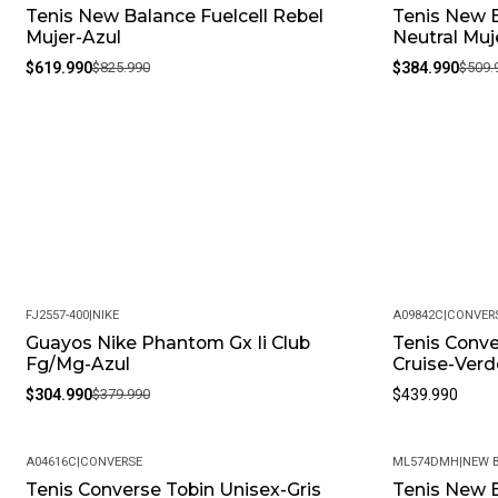
Tenis New Balance Fuelcell Rebel
Tenis New 
-25%
-25%
Mujer-Azul
Neutral Muj
$619.990
$825.990
$384.990
$509.
FJ2557-400
|
NIKE
A09842C
|
CONVER
Guayos Nike Phantom Gx Ii Club
Tenis Conve
-20%
Fg/Mg-Azul
Cruise-Verd
$304.990
$379.990
$439.990
A04616C
|
CONVERSE
ML574DMH
|
NEW 
Tenis Converse Tobin Unisex-Gris
Tenis New 
-20%
-30%