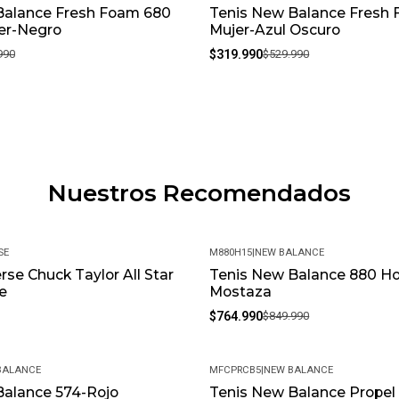
Balance Fresh Foam 680
Tenis New Balance Fresh
-40%
er-Negro
Mujer-Azul Oscuro
990
$319.990
$529.990
Nuestros Recomendados
SE
M880H15
|
NEW BALANCE
rse Chuck Taylor All Star
Tenis New Balance 880 H
-10%
e
Mostaza
$764.990
$849.990
BALANCE
MFCPRCB5
|
NEW BALANCE
Balance 574-Rojo
Tenis New Balance Prope
-10%