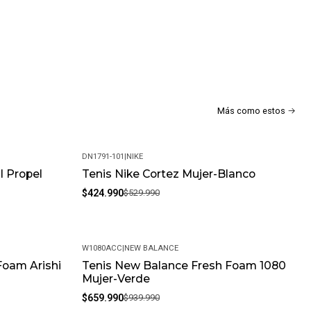
Más como estos
DN1791-101
|
NIKE
l Propel
Tenis Nike Cortez Mujer-Blanco
-20%
$424.990
$529.990
W1080ACC
|
NEW BALANCE
Foam Arishi
Tenis New Balance Fresh Foam 1080
-30%
Mujer-Verde
$659.990
$939.990