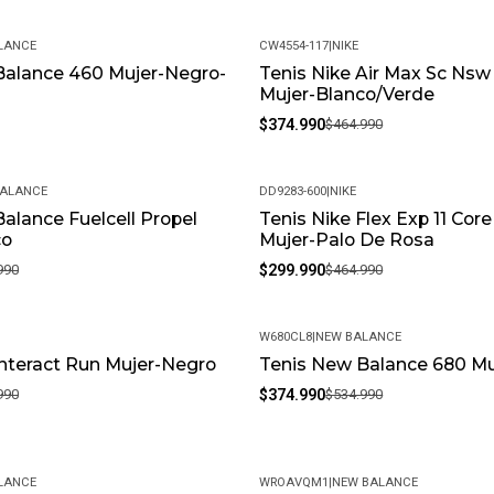
LANCE
CW4554-117
|
NIKE
Balance 460 Mujer-Negro-
Tenis Nike Air Max Sc Ns
-19%
Mujer-Blanco/Verde
$374.990
$464.990
BALANCE
DD9283-600
|
NIKE
alance Fuelcell Propel
Tenis Nike Flex Exp 11 Cor
-35%
co
Mujer-Palo De Rosa
990
$299.990
$464.990
W680CL8
|
NEW BALANCE
Interact Run Mujer-Negro
Tenis New Balance 680 Mu
-30%
990
$374.990
$534.990
LANCE
WROAVQM1
|
NEW BALANCE