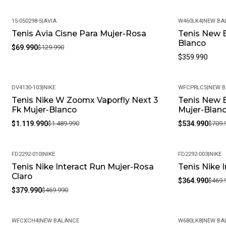
15-050298-5
|
AVIA
W460LK4
|
NEW BA
Tenis Avia Cisne Para Mujer-Rosa
Tenis New 
-46%
Blanco
$69.990
$129.990
$359.990
DV4130-103
|
NIKE
WFCPRLC5
|
NEW 
Tenis Nike W Zoomx Vaporfly Next 3
Tenis New B
-25%
-25%
Fk Mujer-Blanco
Mujer-Blan
$1.119.990
$1.489.990
$534.990
$709.
FD2292-010
|
NIKE
FD2292-003
|
NIKE
Tenis Nike Interact Run Mujer-Rosa
Tenis Nike 
-19%
-22%
Claro
$364.990
$469.
$379.990
$469.990
WFCXCH4
|
NEW BALANCE
W680LK8
|
NEW BA