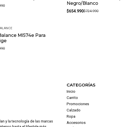
Negro/Blanco
990
$654.990
$724.990
BALANCE
Balance Ml574e Para
ige
990
CATEGORÍAS
Inicio
Carrito
Promociones
Calzado
Ropa
dan y la tecnología de las marcas
Accesorios
intenso hasta el lifestyle más