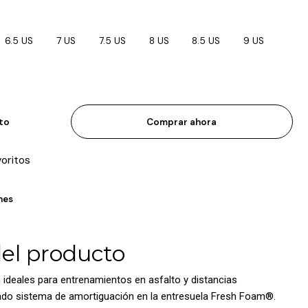
6.5 US
7 US
7.5 US
8 US
8.5 US
9 US
ito
Comprar ahora
voritos
nes
del producto
 ideales para entrenamientos en asfalto y distancias
zado sistema de amortiguación en la entresuela Fresh Foam®.