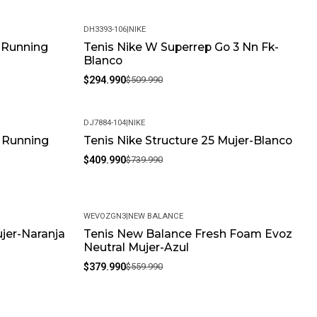
DH3393-106
|
NIKE
w Running
Tenis Nike W Superrep Go 3 Nn Fk-
-42%
Blanco
$294.990
$509.990
DJ7884-104
|
NIKE
e Running
Tenis Nike Structure 25 Mujer-Blanco
-45%
$409.990
$739.990
WEVOZGN3
|
NEW BALANCE
jer-Naranja
Tenis New Balance Fresh Foam Evoz
-32%
Neutral Mujer-Azul
$379.990
$559.990