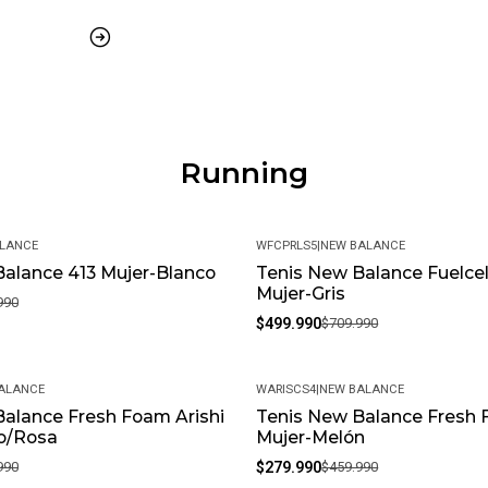
Running
LANCE
WFCPRLS5
|
NEW BALANCE
alance 413 Mujer-Blanco
Tenis New Balance Fuelcel
-30%
Mujer-Gris
990
$499.990
$709.990
ALANCE
WARISCS4
|
NEW BALANCE
alance Fresh Foam Arishi
Tenis New Balance Fresh 
-39%
o/Rosa
Mujer-Melón
990
$279.990
$459.990