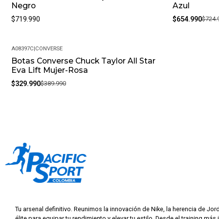
Negro
Azul
$719.990
$654.990
$724.
A08397C
|
CONVERSE
Botas Converse Chuck Taylor All Star
-15%
Eva Lift Mujer-Rosa
$329.990
$389.990
Tu arsenal definitivo. Reunimos la innovación de Nike, la herencia de Jor
élite para equipar tu rendimiento y elevar tu estilo. Desde el training más 