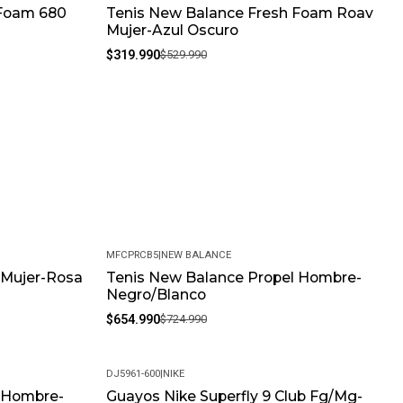
 Foam 680
Tenis New Balance Fresh Foam Roav
-40%
Mujer-Azul Oscuro
$319.990
$529.990
MFCPRCB5
|
NEW BALANCE
 Mujer-Rosa
Tenis New Balance Propel Hombre-
-10%
Negro/Blanco
$654.990
$724.990
DJ5961-600
|
NIKE
l Hombre-
Guayos Nike Superfly 9 Club Fg/Mg-
-29%