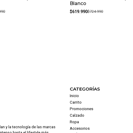
Blanco
990
$619.990
$724.990
CATEGORÍAS
Inicio
Carrito
Promociones
Calzado
Ropa
dan y la tecnología de las marcas
Accesorios
intenso hasta el lifestyle más