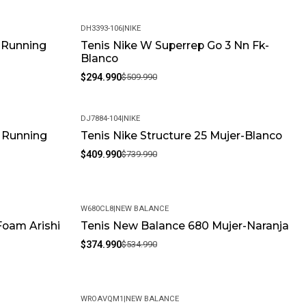
mos con una política de devoluciones flexible. Queremos que tu
DH3393-106
|
NIKE
mpletamente satisfactoria.
w Running
Tenis Nike W Superrep Go 3 Nn Fk-
-42%
Blanco
$294.990
$509.990
DJ7884-104
|
NIKE
e Running
Tenis Nike Structure 25 Mujer-Blanco
-45%
$409.990
$739.990
W680CL8
|
NEW BALANCE
Foam Arishi
Tenis New Balance 680 Mujer-Naranja
-30%
$374.990
$534.990
WROAVQM1
|
NEW BALANCE