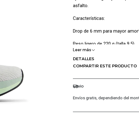
asfalto.
Características:
Drop de 6 mm para mayor amort
Peso ligero de 220 g (talla 9.5)
Leer más
Diseño versátil para entrenami
DETALLES
COMPARTIR ESTE PRODUCTO
Composición:
Capellada: 94% textil, 6% sintéti
Envio
Forro: 100% poliéster
Envíos gratis, dependiendo del mont
Suela: 60% caucho, 28% EVA, 1
Plantilla: 100% textil
Cuidados: Limpiar con cepillo se