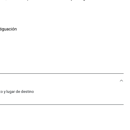
iguación
entos y competencias
co
o y lugar de destino
2% TPU
co.