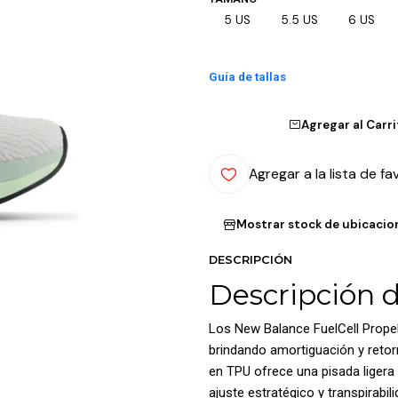
5 US
5.5 US
6 US
Guía de tallas
Agregar al Carr
Agregar a la lista de fa
Mostrar stock de ubicacio
DESCRIPCIÓN
Descripción 
Los New Balance FuelCell Propel
brindando amortiguación y retor
en TPU ofrece una pisada ligera 
ajuste estratégico y transpirabi