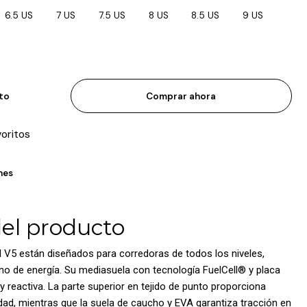
6.5 US
7 US
7.5 US
8 US
8.5 US
9 US
ito
Comprar ahora
voritos
nes
del producto
 V5 están diseñados para corredoras de todos los niveles,
no de energía. Su mediasuela con tecnología FuelCell® y placa
y reactiva. La parte superior en tejido de punto proporciona
lidad, mientras que la suela de caucho y EVA garantiza tracción en