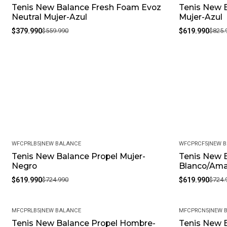
Tenis New Balance Fresh Foam Evoz
Tenis New B
-32%
-25%
Neutral Mujer-Azul
Mujer-Azul
$379.990
$559.990
$619.990
$825.
WFCPRLB5
|
NEW BALANCE
WFCPRCF5
|
NEW 
Tenis New Balance Propel Mujer-
Tenis New B
-14%
-14%
Negro
Blanco/Amar
$619.990
$724.990
$619.990
$724.
MFCPRLB5
|
NEW BALANCE
MFCPRCN5
|
NEW 
Tenis New Balance Propel Hombre-
Tenis New 
-10%