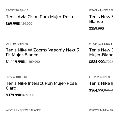
15-050298-5
|
AVIA
W460LK4
|
NEW BA
Tenis Avia Cisne Para Mujer-Rosa
Tenis New 
-46%
Blanco
$69.990
$129.990
$359.990
DV4130-103
|
NIKE
WFCPRLC5
|
NEW 
Tenis Nike W Zoomx Vaporfly Next 3
Tenis New B
-25%
-25%
Fk Mujer-Blanco
Mujer-Blan
$1.119.990
$1.489.990
$534.990
$709.
FD2292-010
|
NIKE
FD2292-003
|
NIKE
Tenis Nike Interact Run Mujer-Rosa
Tenis Nike 
-19%
-22%
Claro
$364.990
$469.
$379.990
$469.990
WEVOZGN3
|
NEW BALANCE
WFCXCH4
|
NEW B