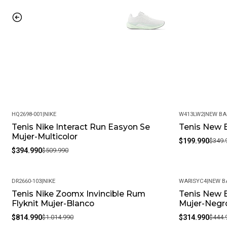
HQ2698-001
|
NIKE
W413LW2
|
NEW BA
Tenis Nike Interact Run Easyon Se
Tenis New B
-23%
-43%
Mujer-Multicolor
$199.990
$349.
$394.990
$509.990
DR2660-103
|
NIKE
WARISYC4
|
NEW B
Tenis Nike Zoomx Invincible Rum
Tenis New B
-20%
-29%
Flyknit Mujer-Blanco
Mujer-Negr
$814.990
$1.014.990
$314.990
$444.