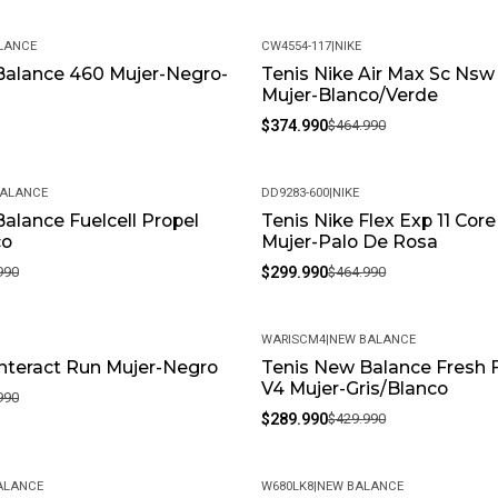
Si no estás satisfecho, conta
LANCE
CW4554-117
|
NIKE
experiencia de compra sea co
Balance 460 Mujer-Negro-
Tenis Nike Air Max Sc Ns
-19%
Mujer-Blanco/Verde
$374.990
$464.990
BALANCE
DD9283-600
|
NIKE
alance Fuelcell Propel
Tenis Nike Flex Exp 11 Cor
-35%
co
Mujer-Palo De Rosa
990
$299.990
$464.990
WARISCM4
|
NEW BALANCE
Interact Run Mujer-Negro
Tenis New Balance Fresh 
-33%
V4 Mujer-Gris/Blanco
990
$289.990
$429.990
ALANCE
W680LK8
|
NEW BALANCE