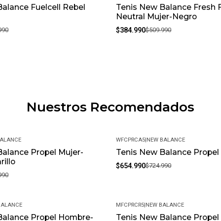
alance Fuelcell Rebel
Tenis New Balance Fresh
-25%
Neutral Mujer-Negro
990
$384.990
$509.990
Nuestros Recomendados
BALANCE
WFCPRCA5
|
NEW BALANCE
alance Propel Mujer-
Tenis New Balance Propel
-10%
illo
$654.990
$724.990
990
BALANCE
MFCPRCR5
|
NEW BALANCE
Balance Propel Hombre-
Tenis New Balance Prope
-14%